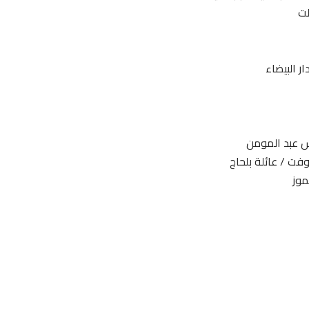
لت
ر البيضاء
س عبد المومن
فت / عائلة بلحاج
موز