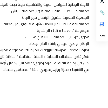
اللجنة الوطنية للقوافل الطبية والتضامنية جهة درعة تافيلا
جمعية دار الخير للتنمية الثقافية والإجتماعية الريش
الجمعية المغربية لحقوق الإنسان فرع الرباط
جمعية رفقة الخير الدار البيضاء/شركة مايواي من مدينة الدا
مجموعة / talim tarvel : الراشدية
فدوى حركاتي : جمعية شبابنا فرع مكناس
الإطار الوطني مهدي باشا : الدار البيضاء
إدارة الوحدة المدرسية “تازروفت المركزية” مجموعة مدار
شكر خاص للسلطات المحلية / اللجنة المنظمة / ساكنة تازرو
كان في إذاعة القافلة : مراد رحيوي/حميد ليلي/كمال أوه
في التنشيط : حمزة بوزهر/مهدي باشا / مصطفى سلمات