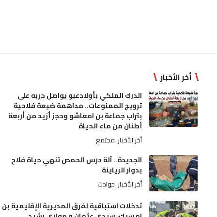
أخر الأخبار
الدرك الملكي بأولادعبو يواصل حربه على
ترويج الممنوعات.. مداهمة ضيعة فلاحية
بتراب جماعة بن امعاشو وحجز أزيد من أربعة
أطنان من ماء الحياة
أخر الأخبار
مجتمع
الجديدة.. آلة درس الحمص تنهي حياة فلاح
بدوار الرياينة
أخر الأخبار
حوادث
تدخلات استباقية لفرق المديرية الإقليمية بن
امسيك، سيدي عثمان و مولاي رشيد