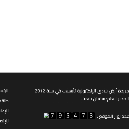
جريدة أرض بلادي الإلكترونية تأسست في سنة 2012
الرئي
المدير العام: سفيان بلغيت
طاقم
للإعل
عدد زوار الموقع :
للإتصا