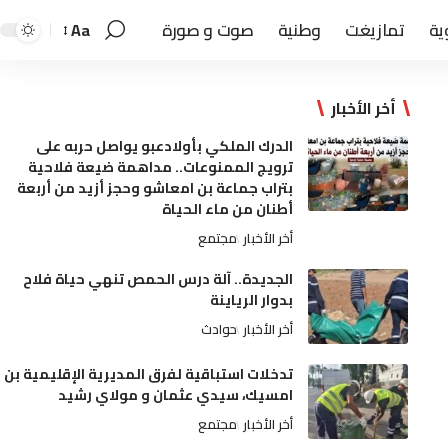
ية
تمازيغت
وطنية
صوت و صورة
Aa
أخر الأخبار
الدرك الملكي بأولادعبو يواصل حربه على
ترويج الممنوعات.. مداهمة ضيعة فلاحية
بتراب جماعة بن امعاشو وحجز أزيد من أربعة
أطنان من ماء الحياة
أخر الأخبار
مجتمع
الجديدة.. آلة درس الحمص تنهي حياة فلاح
بدوار الرياينة
أخر الأخبار
حوادث
تدخلات استباقية لفرق المديرية الإقليمية بن
امسيك، سيدي عثمان و مولاي رشيد
أخر الأخبار
مجتمع