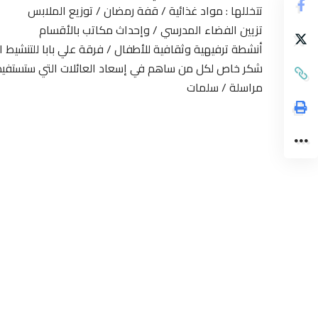
تتخللها : مواد غذائية / قفة رمضان / توزيع الملابس
تزيين الفضاء المدرسي / وإحداث مكاتب بالأقسام
أنشطة ترفيهية وثقافية للأطفال / فرقة علي بابا للتنشيط ا
شكر خاص لكل من ساهم في إسعاد العائلات التي ستستفيد من ه
مراسلة / سلمات