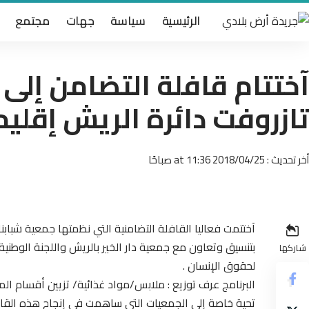
الرئيسية
سياسة
جهات
مجتمع
آختتام قافلة التضامن إلى 
تازروفت دائرة الريش إقلي
أخر تحديث : 2018/04/25 at 11:36 صباحًا
آختتمت فعاليا القافلة التضامنية التي نظمتها جمعية شبابنا أيام 21/22 أبري
بتنسيق وتعاون مع جمعية دار الخير بالريش واللجنة الوطنية
شاركها
لحقوق الإنسان .
البرنامج عرف توزيع : ملابس/مواد غذائية/ تزيين أقسام ال
تحية خاصة إلى الجمعيات التي ساهمت في إنجاح هذه القافل