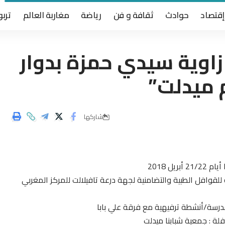
إقتصاد
حوادث
ثقافة و فن
رياضة
مغاربة العالم
تربو
زاوية سيدي حمزة بدوار
م ميدلت”
شاركها
ل 2018
 للقوافل الطبية والتضامنية لجهة درعة تافيلالت للمركز المغربي
مدرسة/أنشطة ترفيهية مع فرقة علي بابا
ة : جمعية شبابنا ميدلت