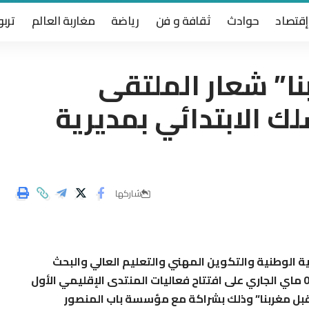
إقتصاد
حوادث
ثقافة و فن
رياضة
مغاربة العالم
تربو
بنا” شعار الملتقى
ك الابتدائي بمديرية
شاركها
ية الوطنية والتكوين المهني والتعليم العالي والبحث
العلمي بعمالة مقاطعة عين الشق يومه الخميس 03 ماي الجاري على افتتاح فعاليات المنتدى الإقليمي الأول
تقبل مغربنا” وذلك بشراكة مع مؤسسة باب المنصور