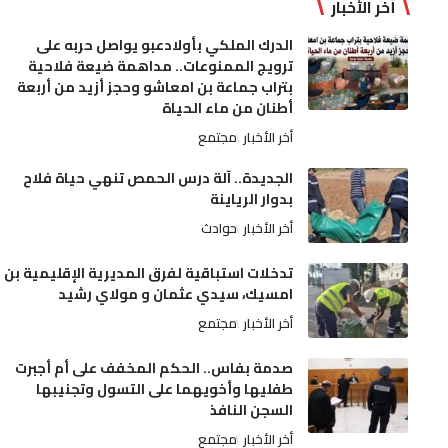
أخر الأخبار
الدرك الملكي بأولادعبو يواصل حربه على
ترويج الممنوعات.. مداهمة ضيعة فلاحية
بتراب جماعة بن امعاشو وحجز أزيد من أربعة
أطنان من ماء الحياة
أخر الأخبار
مجتمع
الجديدة.. آلة درس الحمص تنهي حياة فلاح
بدوار الرياينة
أخر الأخبار
حوادث
تدخلات استباقية لفرق المديرية الإقليمية بن
امسيك، سيدي عثمان و مولاي رشيد
أخر الأخبار
مجتمع
صدمة بفاس.. الحكم المخفف على أم أجبرت
طفليها وأخويهما على التسول وتجنيبها
السجن النافذ
أخر الأخبار
مجتمع