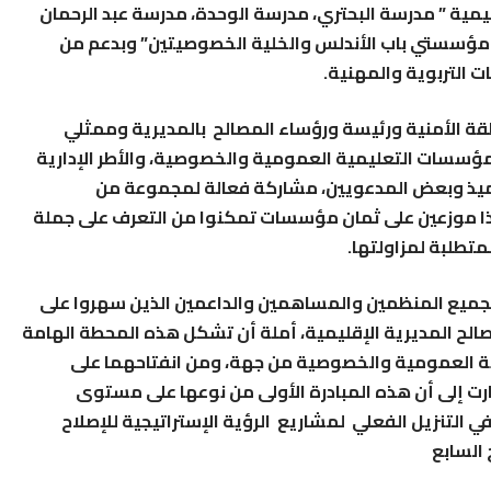
ة ” مدرسة البحتري، مدرسة الوحدة، مدرسة عبد الرحمان
 مؤسستي باب الأندلس والخلية الخصوصيتين” وبدعم من
ت التربوية والمهنية.
ة الأمنية ورئيسة ورؤساء المصالح بالمديرية
وممثلي
مؤسسات التعليمية العمومية
والخصوصية، والأطر الإدارية
لاميذ وبعض المدعويين، مشاركة فعالة لمجموعة من
المهنية كما عرف حضور أزيد من 480 تلميذا موزعين على ثمان مؤسسات تمكنوا من التعرف على جملة
متطلبة لمزاولتها.
 بجميع المنظمين والمساهمين والداعمين الذين سهروا على
الح المديرية الإقليمية، أملة أن تشكل هذه المحطة الهامة
ية العمومية والخصوصية من جهة، ومن انفتاحهما على
ت إلى أن هذه المبادرة الأولى من نوعها على مستوى
ي التنزيل الفعلي لمشاريع الرؤية الإستراتيجية للإصلاح