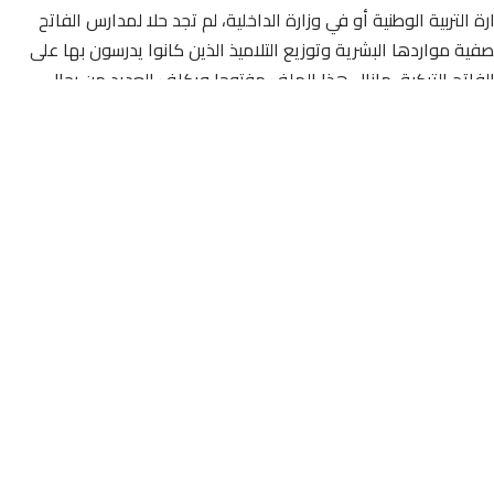
 التربية الوطنية أو في وزارة الداخلية، لم تجد حلا لمدارس الفاتح
 مواردها البشرية وتوزيع التلاميذ الذين كانوا يدرسون بها على
تح التركية، مازال هذا الملف مفتوحا ويكلف العديد من رجال
بالمستثمرين المغاربة جراء تعنث السلطات الرسمية ورفضها
لتعليمية، رغم صرفهم أموالا طائلة على تشييد هذه المؤسسات
نها أنها عالمية، متجاهلة أن ما يربطهابمجموعة مدارس محمد
لعقد بمجرد صدور قرار المنع ليبقى المتضرر الأكبر هم رجال
شاريع التي تساهم بقسط وفير في الرقي بمستوى التعليم الوطني و
وقد ساهم قرار إغلاق المدارس خلال الموسم الدراسي الماضي سنة 2016-2017، في إدخال هذه المؤسسات التعليمية في
اتهم باعتماد البرنامج التربوي التعليمي الرسمي المقرر من طرف
ة و الموظفين العاملين بها فرغم مراسلاتهم الكثيرة لمختلف الجهات
 عملها التربوي،فلا حياة لمن تنادي بل حتى الأكاديمية الجهوية
أخرى من عجين، و أجوبتهم لم تشف غليل المستثمرين المالكين لهذه