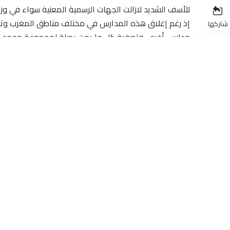
للأسف الشديد لازالت الجهات الرسمية المعنية سواء في وزارة
إذ رغم إغلاق هذه المدارس في مختلف مناطق المغرب وتصفية
شاركها
مدارس أخرى، وتصفية كل ما يمت بصلة لمجموعة محمد الفا
الأعمال المغاربة خسائر مادية كبيرة.
حيث وقفت “جريدة صوت العدالة “على حجم الضرر الذي لحق 
إعطاء أي ترخيص لمزاولة مهنة التدريس بهذه المؤسسات ا
التعليمية بمواصفات ومعايير عالية الجودة أقل ما يقال ع
الفاتح التركية هي مجرد علاقة كرائية لا أكثر حيث تم فسخ ا
الأعمال المغاربة الذين أنفقوا أمولاهم في مثل هذه الم
بنياته التحتية.
عطالة إجبارية، وفشل أصحابها في إعادة تشغيلها رغم تعهد
وزارة التربية الوطنية، في تشريد العديد من الأطر التعليمي
الوصية من أجل الترخيص لهذه المؤسسات التعليمية لمزاولة
للتربية والتكوين بجهة الدار البيضاء جعلت أذنا من طين و