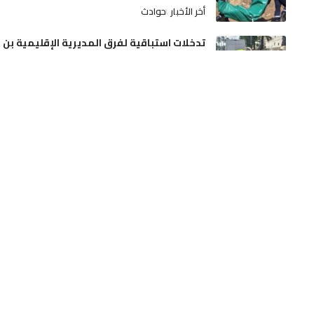
أخر الأخبار
حوادث
تدخلات استباقية لفرق المديرية الإقليمية بن
امسيك، سيدي عثمان و مولاي رشيد
أخر الأخبار
مجتمع
صدمة بفاس.. الحكم المخفف على أم أجبرت
طفليها وأخويهما على التسول وتجنيبها
السجن النافذ
أخر الأخبار
مجتمع
الجديدة: توقيف شخصين لصلتهما بجرائم
سرقة المنازل وتصريف المسروقات
أخر الأخبار
مجتمع