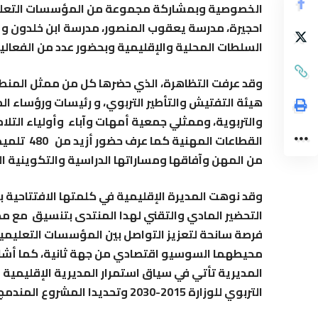
الخصوصية وبمشاركة مجموعة من المؤسسات التعليمي
احجيرة، مدرسة يعقوب المنصور، مدرسة ابن خلدون و
السلطات المحلية والإقليمية وبحضور عدد من الفعاليا
وقد عرفت التظاهرة، الذي حضرها كل من ممثل المنطق
هيئة التفتيش والتأطير التربوي، و
رئيسات ورؤساء ال
والتربوية، وممثلي جمعية أمهات وآباء وأولياء الت
القطاعات 
من المهن وآفاقها ومساراتها الدراسية والتكوينية ال
وقد نوهت المديرة الإقليمية في كلمتها الافتتاحية
التحضير المادي والتقني لهدا المنتدى بتنسيق مع مص
فرصة سانحة لتعزيز التواصل بين المؤسسات التعليم
محيطهما السوسيو اقتصادي من جهة ثانية، كما أشار
المديرية تأتي في سياق استمرار المديرية الإقليمية ف
التربوي للوزارة 2015-2030 وتحديدا المشروع المندمج السابع