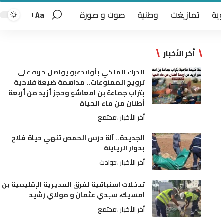
ية
تمازيغت
وطنية
صوت و صورة
Aa
أخر الأخبار
الدرك الملكي بأولادعبو يواصل حربه على
ترويج الممنوعات.. مداهمة ضيعة فلاحية
بتراب جماعة بن امعاشو وحجز أزيد من أربعة
أطنان من ماء الحياة
أخر الأخبار
مجتمع
الجديدة.. آلة درس الحمص تنهي حياة فلاح
بدوار الرياينة
أخر الأخبار
حوادث
تدخلات استباقية لفرق المديرية الإقليمية بن
امسيك، سيدي عثمان و مولاي رشيد
أخر الأخبار
مجتمع