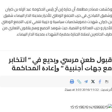
ت مصادر مطلعة، أن جنازة إبن أخ رئيس الحكومة عبد الإله بن كيران
ق القيادي في حزب التجمع الوطني للأحرار بمدينة الدار البيضاء شفيق
كيران، شهدت حضورشخصيات سياسية و حزبية تنتمي لحزب التجمع الوطني
رار و حزب العدالة و التنمية، حيث شوهد الجميع وهم يتلقون التعازي من
الحاضرين لصلاة الجنازة بمقبرة الشهداء بمدينة الدار البيضاء.
ﻮﻝ ﻃﻌﻦ ﻣﺮﺳﻲ ﻭﺑﺪﻳﻊ ﻓﻲ ” ﺍﻟﺘﺨﺎﺑﺮ
 ﺟﻬﺎﺕ ﺃﺟﻨﺒﻴﺔ ” ﻭﺇﻋﺎﺩﺓ ﺍﻟﻤﺤﺎﻛﻤﺔ
2016/11/ at 3:03 مساءً