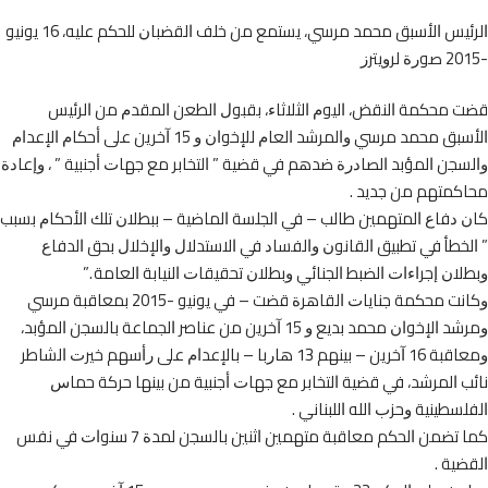
ﺍﻟﺮﺋﻴﺲ ﺍﻷﺳﺒﻖ ﻣﺤﻤﺪ ﻣﺮﺳﻲ، ﻳﺴﺘﻤﻊ ﻣﻦ ﺧﻠﻒ ﺍﻟﻘﻀﺒﺎﻥ ﻟﻠﺤﻜﻢ ﻋﻠﻴﻪ، 16 ﻳﻮﻧﻴﻮ
 ﻣﺤﻜﻤﺔ ﺍﻟﻨﻘﺾ، ﺍﻟﻴﻮﻡ ﺍﻟﺜﻼﺛﺎﺀ، ﺑﻘﺒﻮﻝ ﺍﻟﻄﻌﻦ ﺍﻟﻤﻘﺪﻡ ﻣﻦ ﺍﻟﺮﺋﻴﺲ
ﺍﻷﺳﺒﻖ ﻣﺤﻤﺪ ﻣﺮﺳﻲ ﻭﺍﻟﻤﺮﺷﺪ ﺍﻟﻌﺎﻡ ﻟﻺﺧﻮﺍﻥ ﻭ 15 ﺁﺧﺮﻳﻦ ﻋﻠﻰ ﺃﺣﻜﺎﻡ ﺍﻹﻋﺪﺍﻡ
ﺠﻦ ﺍﻟﻤﺆﺑﺪ ﺍﻟﺼﺎﺩﺭﺓ ﺿﺪﻫﻢ ﻓﻲ ﻗﻀﻴﺔ ” ﺍﻟﺘﺨﺎﺑﺮ ﻣﻊ ﺟﻬﺎﺕ ﺃﺟﻨﺒﻴﺔ ” ، ﻭﺇﻋﺎﺩﺓ
ﻛﻤﺘﻬﻢ ﻣﻦ ﺟﺪﻳﺪ .
 ﺩﻓﺎﻉ ﺍﻟﻤﺘﻬﻤﻴﻦ ﻃﺎﻟﺐ – ﻓﻲ ﺍﻟﺠﻠﺴﺔ ﺍﻟﻤﺎﺿﻴﺔ – ﺑﺒﻄﻼﻥ ﺗﻠﻚ ﺍﻷﺣﻜﺎﻡ ﺑﺴﺒﺐ
ﻟﺨﻄﺄ ﻓﻲ ﺗﻄﺒﻴﻖ ﺍﻟﻘﺎﻧﻮﻥ ﻭﺍﻟﻔﺴﺎﺩ ﻓﻲ ﺍﻻﺳﺘﺪﻻﻝ ﻭﺍﻹﺧﻼﻝ ﺑﺤﻖ ﺍﻟﺪﻓﺎﻉ
ﻥ ﺇﺟﺮﺍﺀﺍﺕ ﺍﻟﻀﺒﻂ ﺍﻟﺠﻨﺎﺋﻲ ﻭﺑﻄﻼﻥ ﺗﺤﻘﻴﻘﺎﺕ ﺍﻟﻨﻴﺎﺑﺔ ﺍﻟﻌﺎﻣﺔ .”
ﻭﻛﺎﻧﺖ ﻣﺤﻜﻤﺔ ﺟﻨﺎﻳﺎﺕ ﺍﻟﻘﺎﻫﺮﺓ ﻗﻀﺖ – ﻓﻲ ﻳﻮﻧﻴﻮ -2015 ﺑﻤﻌﺎﻗﺒﺔ ﻣﺮﺳﻲ
ﻭﻣﺮﺷﺪ ﺍﻹﺧﻮﺍﻥ ﻣﺤﻤﺪ ﺑﺪﻳﻊ ﻭ 15 ﺁﺧﺮﻳﻦ ﻣﻦ ﻋﻨﺎﺻﺮ ﺍﻟﺠﻤﺎﻋﺔ ﺑﺎﻟﺴﺠﻦ ﺍﻟﻤﺆﺑﺪ،
ﻭﻣﻌﺎﻗﺒﺔ 16 ﺁﺧﺮﻳﻦ – ﺑﻴﻨﻬﻢ 13 ﻫﺎﺭﺑﺎ – ﺑﺎﻹﻋﺪﺍﻡ ﻋﻠﻰ ﺭﺃﺳﻬﻢ ﺧﻴﺮﺕ ﺍﻟﺸﺎﻃﺮ
 ﺍﻟﻤﺮﺷﺪ، ﻓﻲ ﻗﻀﻴﺔ ﺍﻟﺘﺨﺎﺑﺮ ﻣﻊ ﺟﻬﺎﺕ ﺃﺟﻨﺒﻴﺔ ﻣﻦ ﺑﻴﻨﻬﺎ ﺣﺮﻛﺔ ﺣﻤﺎﺱ
ﺴﻄﻴﻨﻴﺔ ﻭﺣﺰﺏ ﺍﻟﻠﻪ ﺍﻟﻠﺒﻨﺎﻧﻲ .
ﻛﻤﺎ ﺗﻀﻤﻦ ﺍﻟﺤﻜﻢ ﻣﻌﺎﻗﺒﺔ ﻣﺘﻬﻤﻴﻦ ﺍﺛﻨﻴﻦ ﺑﺎﻟﺴﺠﻦ ﻟﻤﺪﺓ 7 ﺳﻨﻮﺍﺕ ﻓﻲ ﻧﻔﺲ
ﻴﺔ .