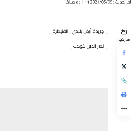
أخر تحديث : 2021/05/09 at 1:11 صباحًا
_ جريدة أرض بلادي_القنيطرة_
شاركها
_ نصر الدين كوكب_