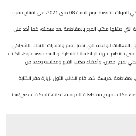
أشرف الأخ إدريس لشكر، الكاتب الأول لحزب الإتحاد الإشتراكي للقوات الشعبية، يوم السبت 08 ماي 2021، على افتتاح مقرب
مية التي دشنها مكتب الفرع بالمقاطعة بعد هيكلته، كما أكد على
ى الفعاليات الواعدة التي تحمل فكر واختيارات الاتحاد الاشتراكي.
ن بالتنظيم لجهة الرباط سلا القنيطرة، و السيد سعيد بلوط، الكاتب
المحلي لفرع احصين، وأعضاء مكتب الفرع ومجلسه وعدد من
ب بمقاطعة لمريسة، كما قام الكاتب الأول بزيارة مقر الكتابة
ء مكاتب فروع مقاطعات المريسة، َبطانة، َتابريكت، َحصين/سلا