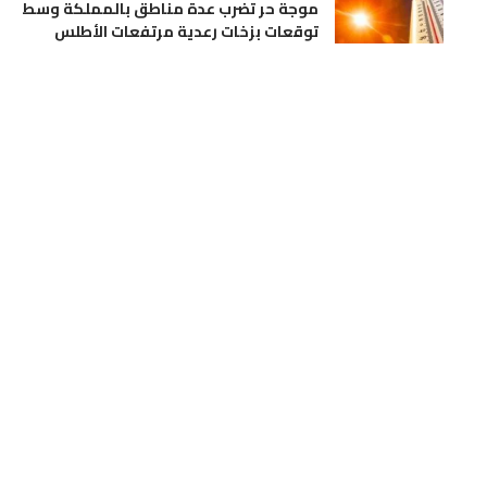
موجة حر تضرب عدة مناطق بالمملكة وسط
توقعات بزخات رعدية مرتفعات الأطلس
أخر الأخبار
وطنية
بوزملان.. جريمة قتل تسفر عن توقيف مشتبه
فيه وملاحقة آخر بضواحي تازة
أخر الأخبار
حوادث
نيسان مصر تبدأ مبيعات “نيسان ماجنيت”
المجمعة محليًا، وتُعِيد تعريف فئة السيارات
الرياضية المدمجة متعددة الاستخدامات
أخبار العالم
إقتصاد