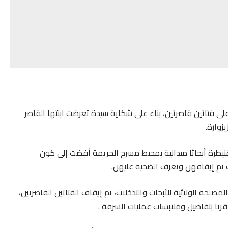
ى فتاتين قاصرتين، بناء على شكاية سيدة تعرضت ابنتها القاصر
زوارة.
قنيطرة أبحاثا ميدانية بمحيط مسرح الجريمة أفضت إلى كون
يث تم إيقافهن وتعرف الضحية عليهن.
مصلحة الولائية للأبحاث والتدخلات، تم إيقاف الفتاتين القاصرتين،
قرتا بتفاصيل وملابسات عمليات السرقة .