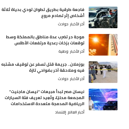
فاجعة طرقية بطريق تطوان تودي بحياة ثلاثة
أشخاص إثر تصادم مروع
أخر الأخبار
حوادث
موجة حر تضرب عدة مناطق بالمملكة وسط
توقعات بزخات رعدية مرتفعات الأطلس
أخر الأخبار
وطنية
بوزملان.. جريمة قتل تسفر عن توقيف مشتبه
فيه وملاحقة آخر بضواحي تازة
أخر الأخبار
حوادث
نيسان مصر تبدأ مبيعات “نيسان ماجنيت”
المجمعة محليًا، وتُعِيد تعريف فئة السيارات
الرياضية المدمجة متعددة الاستخدامات
أخبار العالم
إقتصاد