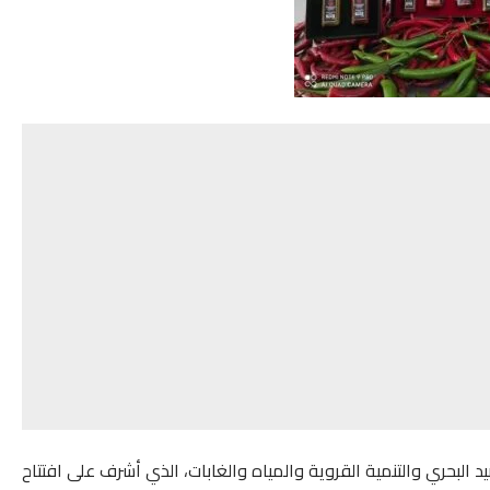
د البحري والتنمية القروية والمياه والغابات، الذي أشرف على افتتاح