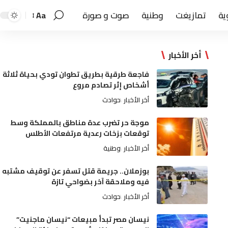
ية
تمازيغت
وطنية
صوت و صورة
Aa
أخر الأخبار
فاجعة طرقية بطريق تطوان تودي بحياة ثلاثة
أشخاص إثر تصادم مروع
أخر الأخبار
حوادث
موجة حر تضرب عدة مناطق بالمملكة وسط
توقعات بزخات رعدية مرتفعات الأطلس
أخر الأخبار
وطنية
بوزملان.. جريمة قتل تسفر عن توقيف مشتبه
فيه وملاحقة آخر بضواحي تازة
أخر الأخبار
حوادث
نيسان مصر تبدأ مبيعات “نيسان ماجنيت”