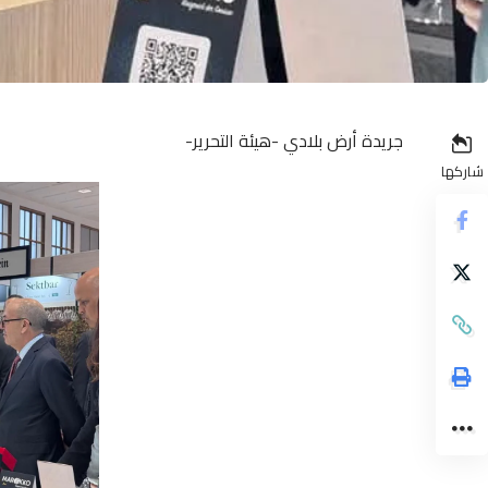
جريدة أرض بلادي -هيئة التحرير-
شاركها