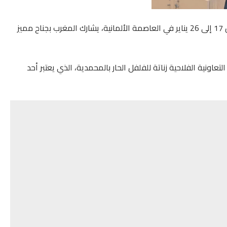
في إطار فعاليات “الأسبوع الأخضر ببرلين 2025” المنعقد من 17 إلى 26 يناير في العاصمة الألمانية، يشارك المغرب بجناح مميز
تعاونية الفلاحية زناتة للفلفل الحار بالمحمدية، الذي يعتبر أحد