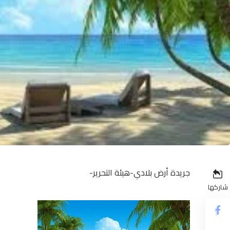
جريدة أرض بلادي-هيئة التحرير-
شاركها