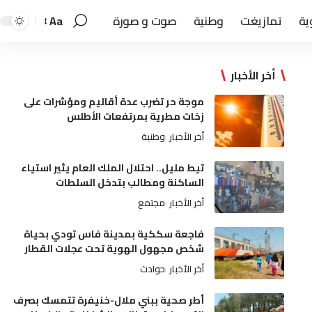
ية
تمازيغت
وطنية
صوت و صورة
Aa
أخر الأخبار
موجة حر تضرب عدة أقاليم ومؤشرات على
زخات مطرية بمرتفعات الأطلس
أخر الأخبار
وطنية
تيط مليل.. احتلال الملك العام يثير استياء
الساكنة ومطالب بتدخل السلطات
أخر الأخبار
مجتمع
فاجعة سككية بمدينة فاس تودي بحياة
شخص مجهول الهوية تحت عجلات القطار
أخر الأخبار
حوادث
أطر صحية ببني ملال-خنيفرة تتمسك بصرف