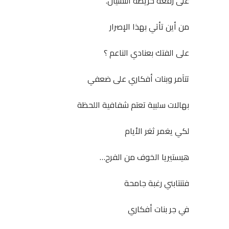
على رقعة خريطة النسيان.
من أين تأتي بهذا الإصرار
على الفتك بعنادي الناعم ؟
تتآمر وبنات أفكاري على ضعفي
بهالات سلبية تعتم شفافية اللحظة
لكي يغمر ثغر الأيام
هيستيريا الخوف من الفرح…
فتنتابني رغبة جامحة
في جر بنات أفكاري