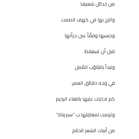
من جدائل شعرها
والزج بها في كهف الصمت
وحبسها وفقْأ عين جرأتها
قبل أن تستيقظ
وتبدأ بالتثاؤب المُمل
في وجه دقائق العمر.
كم تحايلت عليها بالغناء الرخيم
وترنمت لمغازلتها ب “سيريناتا”
من أبيات الشعر الحالم