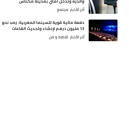
والديه وتدخل أمني بمدينة مكناس
أخر الأخبار
مجتمع
دفعة مالية قوية للسينما المغربية: رصد نحو
13 مليون درهم لإنشاء وتحديث القاعات
أخر الأخبار
ثقافة و فن