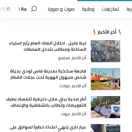
ية
تمازيغت
وطنية
صوت و صورة
Aa
أخر الأخبار
تيط مليل.. احتلال الملك العام يثير استياء
الساكنة ومطالب بتدخل السلطات
أخر الأخبار
مجتمع
فاجعة سككية بمدينة فاس تودي بحياة
شخص مجهول الهوية تحت عجلات القطار
أخر الأخبار
حوادث
أطر صحية ببني ملال-خنيفرة تتمسك بصرف
التعويضات وتطالب بالشفافية والإنصاف
أخر الأخبار
جهات
عيار ناري يُنهي اعتداءً خطيراً لسوابق على