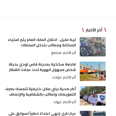
أخر الأخبار
تيط مليل.. احتلال الملك العام يثير استياء
الساكنة ومطالب بتدخل السلطات
أخر الأخبار
مجتمع
فاجعة سككية بمدينة فاس تودي بحياة
شخص مجهول الهوية تحت عجلات القطار
أخر الأخبار
حوادث
أطر صحية ببني ملال-خنيفرة تتمسك بصرف
التعويضات وتطالب بالشفافية والإنصاف
أخر الأخبار
جهات
عيار ناري يُنهي اعتداءً خطيراً لسوابق على