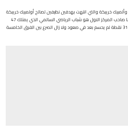
وألمبيك خريبكة والتي انتهت بهدفين نظيفين لصالح أولمبيك خريبكة
الذي يحتل المركز الثاني ب46 نقطة من أصل 26 مباراة وأما صاحب المركز الاول هو شباب الرياضي السالمي الذي يمتلك 47
نقطة من 25 مباراة وأما النادي القنيطري يحتل المركز 9 ب31 نقطة لم يحسم بعد في صعود ولا زال الصرع بين الفرق الخامسة