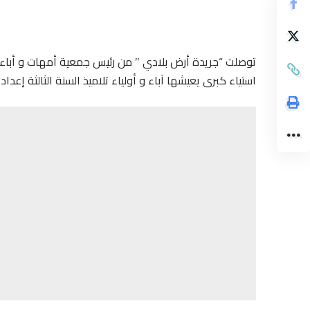
توصلت “جريدة أرض بلادي ″ من رئيس جمعية أمهات و أباء و أو
استياء كبرى يعيشها آباء و أولياء تلاميذ السنة الثالثة إعداد