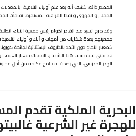
المصدر ذاته، كشف أنه بعد علم أولياء التلاميذ، بالمعدلات 
المحلي و الجهوي و نقط المراقبة المستمرة، تفاجأت الجميع
وقد صرح السيد عبد القادر اكوام رئيس جمعية الآباء، انطل
جمعيتهم بعدة شكايات من أمهات و آباء و أولياء التلاميذ و 
كمعيار النجاح دون الأخد بالظروف الإستثنائية لجائحة كورون
قد يجنى عليه بسبب هذا التشدد و التمسك بمعيار العتبة، 
الهدر المدرسي، الذي رصدت له برامج مكثفة من أجل محاربته
للهجرة غير الشرعية غالبيته