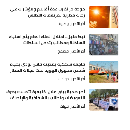
موجة حر تضرب عدة أقاليم ومؤشرات على
زخات مطرية بمرتفعات الأطلس
أخر الأخبار
وطنية
تيط مليل.. احتلال الملك العام يثير استياء
الساكنة ومطالب بتدخل السلطات
أخر الأخبار
مجتمع
فاجعة سككية بمدينة فاس تودي بحياة
شخص مجهول الهوية تحت عجلات القطار
أخر الأخبار
حوادث
أطر صحية ببني ملال-خنيفرة تتمسك بصرف
التعويضات وتطالب بالشفافية والإنصاف
أخر الأخبار
جهات