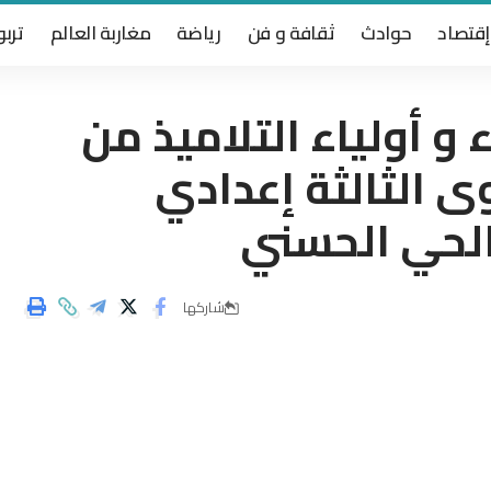
إقتصاد
حوادث
ثقافة و فن
رياضة
مغاربة العالم
تربو
و أولياء التلاميذ من
ى الثالثة إعدادي
بالحي الحسني
شاركها