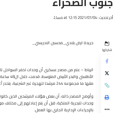
جنوب الصحراء
أخر تحديث : 2021/07/04 at 12:15 مساءً
جريدة ارض بلادي_محسين الادريسي_
شاركها
الرباط – علم من مصدر عسكري أن وحدات لخفر السواحل تابع
الأطلسي وا
متنها ما مجموعه 244 مرشحا للهجرة غير الشرعية، يتحدر أغلبهم من بلدان إفريقيا جنوب الصحراء.
وأوضح المصدر ذاته، أن بعض هؤلاء المرشحين الذين كانوا
وحدات للبحرية الملكية، قبل أن يتم إعادتهم إلى مختلف م
بالإجراءات الإدارية الجاري بها العمل.