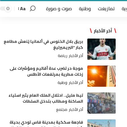
ية
تمازيغت
وطنية
صوت و صورة
Aa
أخر الأخبار
بريق بلال الخنوس في ألمانيا يُنعش مطامع
كبار “البريميرليغ
أخر الأخبار
رياضة
موجة حر تضرب عدة أقاليم ومؤشرات على
زخات مطرية بمرتفعات الأطلس
أخر الأخبار
وطنية
تيط مليل.. احتلال الملك العام يثير استياء
الساكنة ومطالب بتدخل السلطات
أخر الأخبار
مجتمع
فاجعة سككية بمدينة فاس تودي بحياة