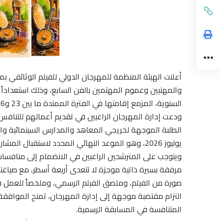
​أعلنت الهيئة المنظمة للمهرجان الدولي للفيلم الوثائقي ب
والمهنيين وعموم المهتمين بالفن السابع، وذلك استعداداً 
السنوية، المزمع إقامتها في الفترة الممتدة ما بين 23 و26 دجنبر من عام 2026.
​ودعت إدارة المهرجان الراغبين في تقديم أعمالهم للتنا
الطلبة الموجهة لخريجي المعاهد والمدارس السينمائية وا
يوليوز 2026، وهو الموعد النهائي المحدد لاستقبال المشاركات.
​ويتوجب على المترشحين الراغبين في الانضمام إلى منافس
مرفقة بسيرة ذاتية موجزة لا تتعدى أربعة أسطر، مع صياغتها
صورة من الفيلم، وملصق الفيلم الرسمي، وملخصاً للعمل في ح
التزام مقتضبة موجهة إلى إدارة المهرجان، تمنح الموافقة
المتنافسة في المسابقة الرسمية.