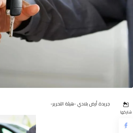
جريدة أرض بلادي -هيئة التحرير-
شاركها