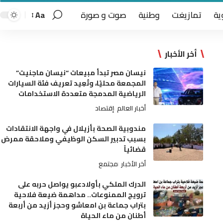
ية
تمازيغت
وطنية
صوت و صورة
Aa
أخر الأخبار
نيسان مصر تبدأ مبيعات “نيسان ماجنيت”
المجمعة محليًا، وتُعِيد تعريف فئة السيارات
الرياضية المدمجة متعددة الاستخدامات
أخبار العالم
إقتصاد
مندوبية الصحة بأزيلال في واجهة الانتقادات
بسبب تدبير السكن الوظيفي وملاحقة ممرض
قضائياً
أخر الأخبار
مجتمع
الدرك الملكي بأولادعبو يواصل حربه على
ترويج الممنوعات.. مداهمة ضيعة فلاحية
بتراب جماعة بن امعاشو وحجز أزيد من أربعة
أطنان من ماء الحياة