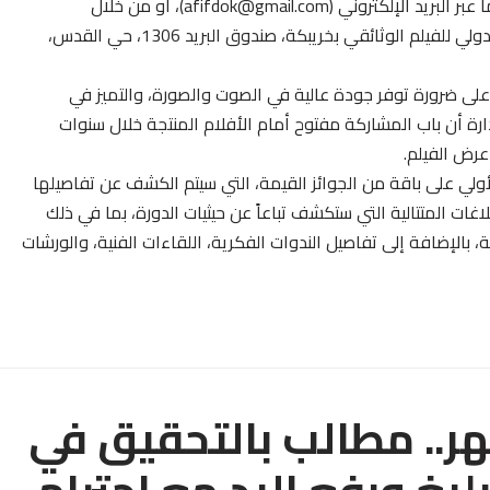
​وقد خصصت الجمعية مسارين لاستلام ملفات المشاركة؛ إما عبر البريد الإلكتروني (afifdok@gmail.com)، أو من خلال
المراسلات الورقية عبر العنوان البريدي: جمعية المهرجان الدولي للفيلم الوثائقي بخريبكة، صندوق البريد 1306، حي القدس،
ة على ضرورة توفر جودة عالية في الصوت والصورة، والتميز في
ارة أن باب المشاركة مفتوح أمام الأفلام المنتجة خلال سنوات
لأولي على باقة من الجوائز القيمة، التي سيتم الكشف عن تفاصيلها
غات المتتالية التي ستكشف تباعاً عن حيثيات الدورة، بما في ذلك
بالإضافة إلى تفاصيل الندوات الفكرية، اللقاءات الفنية، والورشات
ر.. مطالب بالتحقيق في