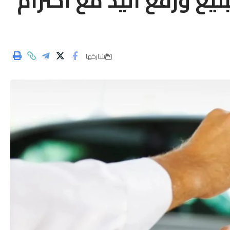
يغ ورفع اليد مع احترام
شاركها