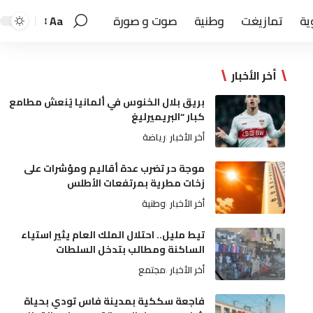
ية
تمازيغت
وطنية
صوت و صورة
Aa
أخر الأخبار
بريق بلال الخنوس في ألمانيا يُنعش مطامع
كبار “البريميرليغ
أخر الأخبار
رياضة
موجة حر تضرب عدة أقاليم ومؤشرات على
زخات مطرية بمرتفعات الأطلس
أخر الأخبار
وطنية
تيط مليل.. احتلال الملك العام يثير استياء
الساكنة ومطالب بتدخل السلطات
أخر الأخبار
مجتمع
فاجعة سككية بمدينة فاس تودي بحياة