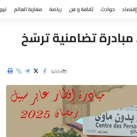
إقتصاد
حوادث
ثقافة و فن
رياضة
مغاربة العالم
تربو
يل”.. مبادرة تضامنية ترسّخ
شاركها