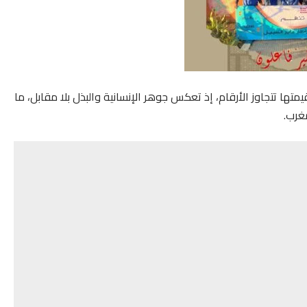
 وجبة إفطار، إلا أن قيمتها تتجاوز الأرقام، إذ تعكس جوهر الإنسانية والبذل بلا مقابل، ما
غرب.