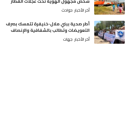
شخص مجهول الهوية تحت عجلات القطار
أخر الأخبار
حوادث
أطر صحية ببني ملال-خنيفرة تتمسك بصرف
التعويضات وتطالب بالشفافية والإنصاف
أخر الأخبار
جهات