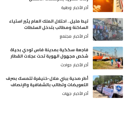
أخر الأخبار
وطنية
تيط مليل.. احتلال الملك العام يثير استياء
الساكنة ومطالب بتدخل السلطات
أخر الأخبار
مجتمع
فاجعة سككية بمدينة فاس تودي بحياة
شخص مجهول الهوية تحت عجلات القطار
أخر الأخبار
حوادث
أطر صحية ببني ملال-خنيفرة تتمسك بصرف
التعويضات وتطالب بالشفافية والإنصاف
أخر الأخبار
جهات