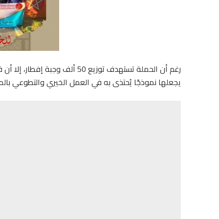
رغم أن الحملة تستهدف توزيع 50 ألف
يجعلها نموذجًا يُحتذى به في العمل الخيري والتطوعي بالم