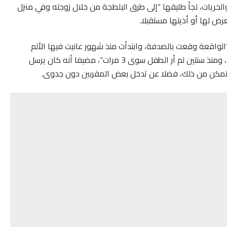
لحريات، لجأ طليقها “إلى طرق البلطجة من خلال زوجته وفي منزل
رض لها أو أذيتها مستقبلا.
الواقعة وقعت بالصدفة، وابتدأت منذ شهور عانيت فيها الألم
والحرمان والقطع القسري للرحم مع ابني لـ 8 أشهر ولأعياد، ومنذ سنتين لم أر الطفل سوى 3 مرات”، مضيفا أنه كان يرسل
يتمكن من ذلك، فضلا عن تدخل بعض المقربين دون جدوى.