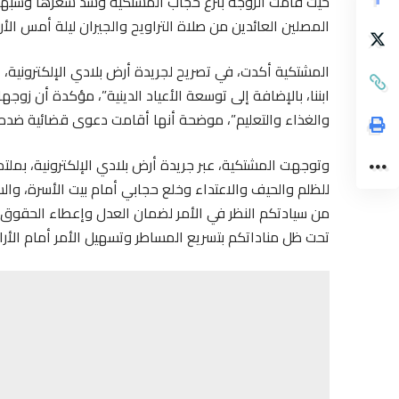
حيث قامت الزوجة بنزع حجاب المشتكية وشد شعرها وسبها
المصلين العائدين من صلاة التراويح والجيران ليلة أمس الأ
المشتكية أكدت، في تصريح لجريدة أرض بلادي الإلكترونية، 
ابننا، بالإضافة إلى توسعة الأعياد الدينية”، مؤكدة أن زوج
والغذاء والتعليم”، موضحة أنها أقامت دعوى قضائية ضده تط
وتوجهت المشتكية، عبر جريدة أرض بلادي الإلكترونية، بملت
للظلم والحيف والاعتداء وخلع حجابي أمام بيت الأسرة، وا
من سيادتكم النظر في الأمر لضمان العدل وإعطاء الحقوق
تحت ظل مناداتكم بتسريع المساطر وتسهيل الأمر أمام الأ