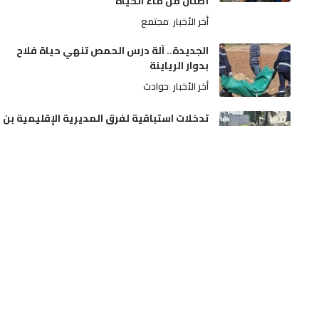
أطنان من ماء الحياة
أخر الأخبار
مجتمع
الجديدة.. آلة درس الحمص تنهي حياة فلاح
بدوار الرياينة
أخر الأخبار
حوادث
تدخلات استباقية لفرق المديرية الإقليمية بن
امسيك، سيدي عثمان و مولاي رشيد
أخر الأخبار
مجتمع
صدمة بفاس.. الحكم المخفف على أم أجبرت
طفليها وأخويهما على التسول وتجنيبها
السجن النافذ
أخر الأخبار
مجتمع
الجديدة: توقيف شخصين لصلتهما بجرائم
سرقة المنازل وتصريف المسروقات
أخر الأخبار
مجتمع