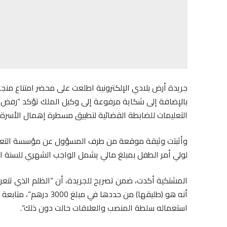
جريدة أرض بلادي الإلكترونية اطلعت على محضر امتناع من
بالإضافة إلى شكاية مرفوعة إلى وكيل الملك تؤكد “رفض 
التعليمات للضابطة القضائية لتطبيق مسطرة إهمال الأسرة
وأثبتت وثيقة موقعة من طرف المسؤول عن مؤسسة التعليم ا
لولي أمر الطفل بمبلغ مالي يشمل الواجب الشهري للسنة الدر
المشتكية أكدت، ضمن تصريح للجريدة، أن “الظلم الذي تتعرض
أنه هو (طليقها) من حدد
استعماله سلطة المنصب والعلاقات حالت دون ذلك”.