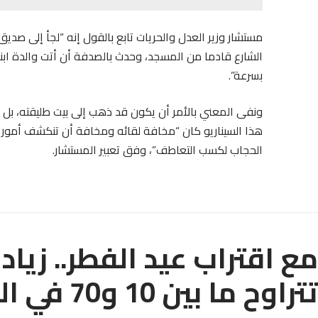
مستشار وزير العدل والحريات تابع بالقول إنه “لجأ إلى ص
الشارع قادما من المسجد، وحدث بالصدفة أن أتت والدة ابن
بسرعة”.
ونفى المعني بالأمر أن يكون قد ذهب إلى بيت طليقته، بل 
هذا السيناريو كان “مخافة لقائه ومخافة أن تنكشف أمور ك
الحجاب لكسب التعاطف”، وفق تعبير المستشار.
مع اقتراب عيد الفطر.. زياد
تتراوح ما بين 10 و70 في المائة