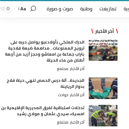
ية
تمازيغت
وطنية
صوت و صورة
Aa
أخر الأخبار
الدرك الملكي بأولادعبو يواصل حربه على
ترويج الممنوعات.. مداهمة ضيعة فلاحية
بتراب جماعة بن امعاشو وحجز أزيد من أربعة
أطنان من ماء الحياة
أخر الأخبار
مجتمع
الجديدة.. آلة درس الحمص تنهي حياة فلاح
بدوار الرياينة
أخر الأخبار
حوادث
تدخلات استباقية لفرق المديرية الإقليمية بن
امسيك، سيدي عثمان و مولاي رشيد
أخر الأخبار
مجتمع