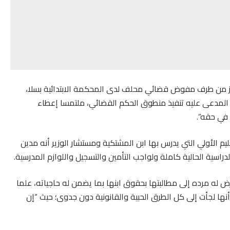
جز من طرف مفوض قضائي محلف لدى المحكمة الابتدائية بسلا،
المدعى عليه تنفيذ منطوق الحكم القضائي، ملتمسا إعطاء
 في حقه”.
لأولي التي يدرس بها ابن المشتكية ومستشار الوزير أنه مدين
اسية الحالية كاملة ولواجب التأمين والتسجيل واللوازم المدرسية.
 له مرده إلى مطالبتها بحقوق ابنها بما يضمن له حاجياته، علما
ها في مبلغ 3000 درهم”، متابعة أنها لجأت إلى كل الطرق الحبية والقانونية دون جدوى؛ حيث “إن