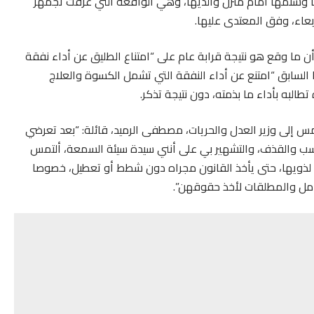
 وشتمها أمام منزل والديها، وهي الواقعة التي عرفت تجمهر
ربعاء، وفق المعتدى عليها.
أن ما وقع هو نتيجة قرابة عام على “امتناع الطليق عن أداء نفقة
ها السابق “امتنع عن أداء النفقة التي تشمل الكسوة والعلاج
البه بأداء ما بذمته، دون نتيجة تذكر.
مس إلى وزير العدل والحريات، مصطفى الرميد، قائلة: “بعد تعرضي
لسب والقذف، والتشهير بي على أنني سيدة سيئة السمعة، ألتمس
 لذويها، حتى يأخذ القانون مجراه دون شطط أو تعطيل، خصوصا
رامل والمطلقات لأخذ حقوقهن”.