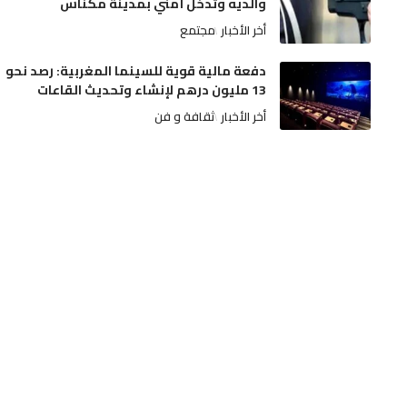
والديه وتدخل أمني بمدينة مكناس
أخر الأخبار
مجتمع
دفعة مالية قوية للسينما المغربية: رصد نحو
13 مليون درهم لإنشاء وتحديث القاعات
أخر الأخبار
ثقافة و فن