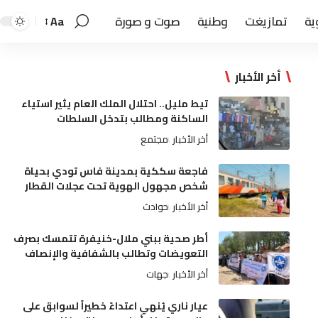
ية
تمازيغت
وطنية
صوت و صورة
Aa
أخر الأخبار
تيط مليل.. احتلال الملك العام يثير استياء
الساكنة ومطالب بتدخل السلطات
أخر الأخبار
مجتمع
فاجعة سككية بمدينة فاس تودي بحياة
شخص مجهول الهوية تحت عجلات القطار
أخر الأخبار
حوادث
أطر صحية ببني ملال-خنيفرة تتمسك بصرف
التعويضات وتطالب بالشفافية والإنصاف
أخر الأخبار
جهات
عيار ناري يُنهي اعتداءً خطيراً لسوابق على