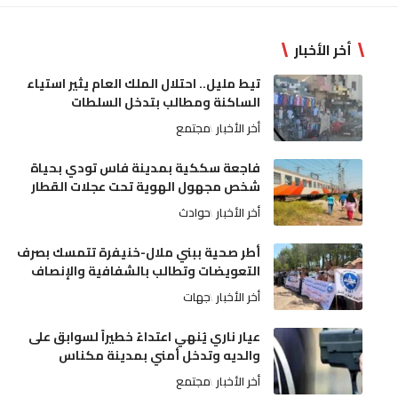
أخر الأخبار
تيط مليل.. احتلال الملك العام يثير استياء
الساكنة ومطالب بتدخل السلطات
أخر الأخبار
مجتمع
فاجعة سككية بمدينة فاس تودي بحياة
شخص مجهول الهوية تحت عجلات القطار
أخر الأخبار
حوادث
أطر صحية ببني ملال-خنيفرة تتمسك بصرف
التعويضات وتطالب بالشفافية والإنصاف
أخر الأخبار
جهات
عيار ناري يُنهي اعتداءً خطيراً لسوابق على
والديه وتدخل أمني بمدينة مكناس
أخر الأخبار
مجتمع