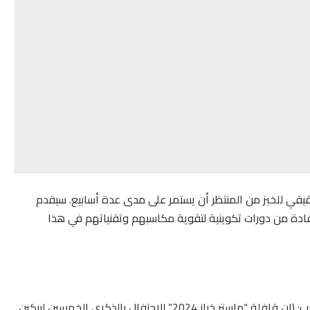
مهرجان حقيقي للخبز من المنتظر أن يستمر على مدى عدة أسابيع. سيقدم
ادة من دورات تكوينية لتقوية مكاسبهم وتقنياتهم في هذا
يقول السيد أنور العسري، المدير العام لشركة لوسافر المغرب: (إن قافلة “ماستر خباز 2024” للاحتفال بالذكرى الخمسين لبيكين