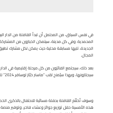
في نفس السياق، من المحتمل أن تبدأ القافلة من الدار البي
المحمدية. وفي كل مدينة، سيتمكن الخبازون من المشاركة في
الجديدة، تليها مسابقة محلية حيث يمكن لكل مشارك تطبيق
المجال.
بعد ذلك، سيجتمع الفائزون من كل مرحلة إقليمية في الدار الب
سيجتازونها، وبهذا سيُمنح لقب “ماستر خبّاز لوسافر 2024” للخباز الذي سيُظهر أكبر قدر من المهارة والأصالة.
وسوف تُختَتَم القافلة بحفلة مسائية للاحتفال بالذكرى الخم
هذه الأمسية حفل توزيع جوائز وعشاء فاخر، وتوفير منصة لتبا