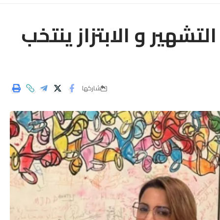
تشهير و الابتزاز ينتخب
شاركها