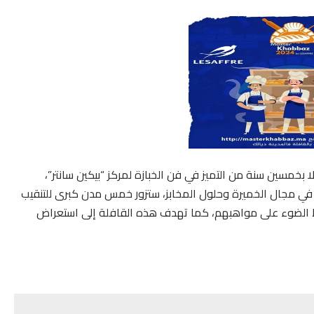
وع المملكة، احتفالا بخمسين سنة من التميز في فن الخبازة لمركز “بيكين سانتر”،
 في مجال الخميرة وحلول المخابز، ستزور خمس مدن كبرى للتنقيب
ط الضوء على مواهبهم، كما تهدف هذه القافلة إلى استعراض