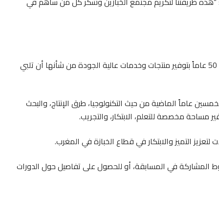
 : “هذه طريقتنا لتكريم مجتمع الخبازين وشكر كل من ساهم في
وتجدر الإشارة إلى أن مركز لوسافر المغرب، التزم على مدى 50 عاماً بتوفير منتجات وخدمات عالية الجودة من شأنها أن تلبي
مسين عاماً الماضية من حيث التكنولوجيا، طرق الإنتاج، والبحث
ير مساحة مخصصة للتعلم، الابتكار، والتجريب.
 لتعزيز التميز والابتكار في قطاع الخبازة في المغرب.
 المعلومات حول القافلة ‘ماستر خبّاز 2024’، شروط المشاركة في المسابقة، أو للحصول على تفاصيل حول الدورات