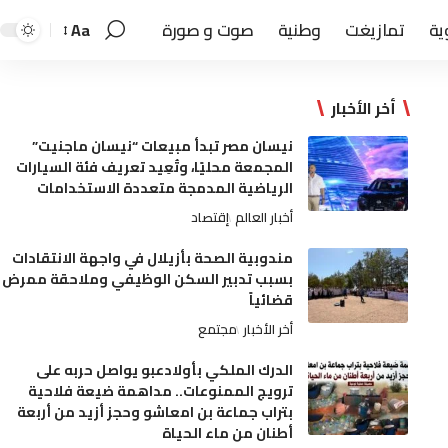
ية
تمازيغت
وطنية
صوت و صورة
Aa
أخر الأخبار
نيسان مصر تبدأ مبيعات “نيسان ماجنيت”
المجمعة محليًا، وتُعِيد تعريف فئة السيارات
الرياضية المدمجة متعددة الاستخدامات
أخبار العالم
إقتصاد
مندوبية الصحة بأزيلال في واجهة الانتقادات
بسبب تدبير السكن الوظيفي وملاحقة ممرض
قضائياً
أخر الأخبار
مجتمع
الدرك الملكي بأولادعبو يواصل حربه على
ترويج الممنوعات.. مداهمة ضيعة فلاحية
بتراب جماعة بن امعاشو وحجز أزيد من أربعة
أطنان من ماء الحياة