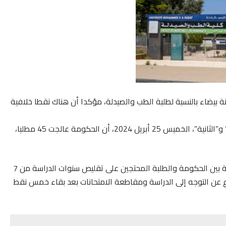
 بيضاء بالنسبة لطلبة الطب والصيدلة، مؤكدا أن هناك نقطا خلافية
وأوضح رئيس الحكومة، في حوار خاص مع القناتين “الأولى” و”الثانية”، الخميس 25 أبريل 2024، أن الحكومة عالجت 45 مطلبا،
ولفت أخنوش إلى أن خمس مطالب هي التي مازالت معلقة بين الحكومة والطلبة المحتجين على تقليص سنوات الدراسة من 7
لامتناع عن التوجه إلى الدراسة ومقاطعة الامتحانات بعد بقاء خمس نقط