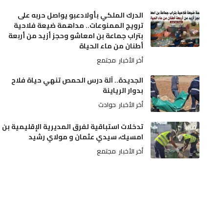
الدرك الملكي بأولادعبو يواصل حربه على
ترويج الممنوعات.. مداهمة ضيعة فلاحية
بتراب جماعة بن امعاشو وحجز أزيد من أربعة
أطنان من ماء الحياة
أخر الأخبار
مجتمع
الجديدة.. آلة درس الحمص تنهي حياة فلاح
بدوار الرياينة
أخر الأخبار
حوادث
تدخلات استباقية لفرق المديرية الإقليمية بن
امسيك، سيدي عثمان و مولاي رشيد
أخر الأخبار
مجتمع