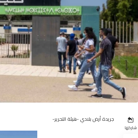
جريدة أرض بلادي -هيئة التحرير-
شاركها