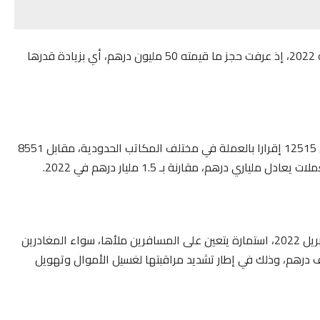
ولفتت في تقريرها إلى أن هذه القيمة مرتفعة قياسا بسنة 2022، إذ عرفت حجز ما قيمته 50 مليون درهم، أي بزيادة قدرها
وبحسب إحصائيات الإدارة نفسها، شهدت سنه 2023 تسجيل 12515 إقرارا بالعملة في مختلف المكاتب الحدودية، مقابل 8551
وكانت إدارة الجمارك والضرائب غير المباشرة اعتمدت، في أبريل 2022، استمارة يتعين على المسافرين ملأها، سواء المغادرين
افدين، والتصريح بالأموال التي تفوق قيمتها 100 ألف درهم، وذلك في إطار تشديد مراقبتها لغسيل الأموال وتهويل