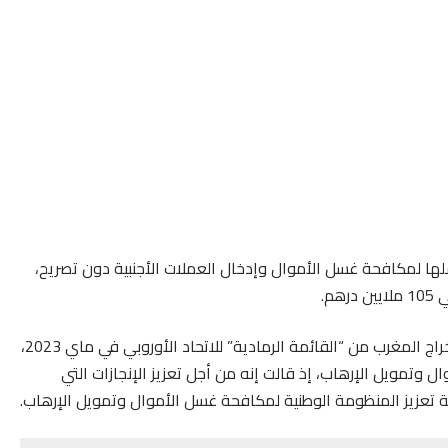
ملها لمكافحة غسل الأموال وإدخال العملات الأجنبية دون تصريح،
م.
وأبرزت الإدارة، في تقرير عن أنشطتها لسنة 2023، أهمية إخراج المغرب من “القائمة الرمادية” للاتحاد الأوروبي في ماي 2023،
 وتمويل الإرهاب، إذ قالت إنه من أجل تعزيز الإنجازات التي
ة تعزيز المنظومة الوطنية لمكافحة غسل الأموال وتمويل الإرهاب.