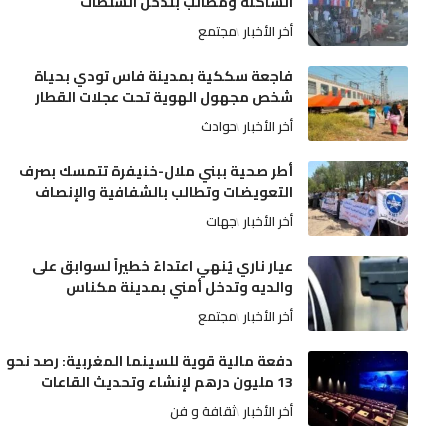
الساكنة ومطالب بتدخل السلطات
أخر الأخبار
مجتمع
فاجعة سككية بمدينة فاس تودي بحياة
شخص مجهول الهوية تحت عجلات القطار
أخر الأخبار
حوادث
أطر صحية ببني ملال-خنيفرة تتمسك بصرف
التعويضات وتطالب بالشفافية والإنصاف
أخر الأخبار
جهات
عيار ناري يُنهي اعتداءً خطيراً لسوابق على
والديه وتدخل أمني بمدينة مكناس
أخر الأخبار
مجتمع
دفعة مالية قوية للسينما المغربية: رصد نحو
13 مليون درهم لإنشاء وتحديث القاعات
أخر الأخبار
ثقافة و فن