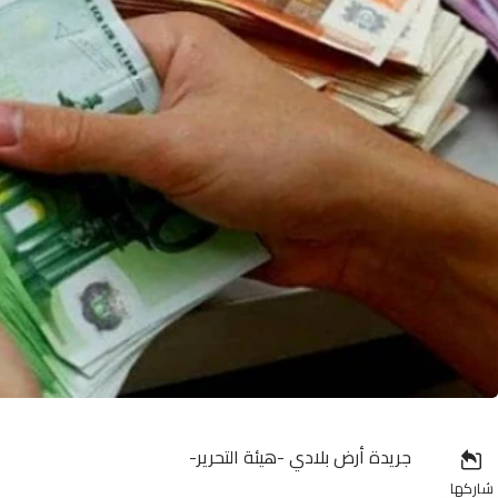
جريدة أرض بلادي -هيئة التحرير-
شاركها