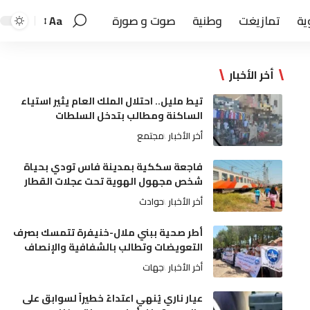
ية
تمازيغت
وطنية
صوت و صورة
Aa
أخر الأخبار
تيط مليل.. احتلال الملك العام يثير استياء
الساكنة ومطالب بتدخل السلطات
أخر الأخبار
مجتمع
فاجعة سككية بمدينة فاس تودي بحياة
شخص مجهول الهوية تحت عجلات القطار
أخر الأخبار
حوادث
أطر صحية ببني ملال-خنيفرة تتمسك بصرف
التعويضات وتطالب بالشفافية والإنصاف
أخر الأخبار
جهات
عيار ناري يُنهي اعتداءً خطيراً لسوابق على