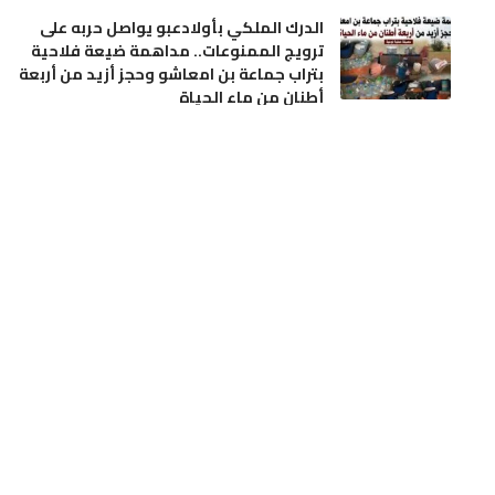
الدرك الملكي بأولادعبو يواصل حربه على
ترويج الممنوعات.. مداهمة ضيعة فلاحية
بتراب جماعة بن امعاشو وحجز أزيد من أربعة
أطنان من ماء الحياة
أخر الأخبار
مجتمع
الجديدة.. آلة درس الحمص تنهي حياة فلاح
بدوار الرياينة
أخر الأخبار
حوادث
تدخلات استباقية لفرق المديرية الإقليمية بن
امسيك، سيدي عثمان و مولاي رشيد
أخر الأخبار
مجتمع