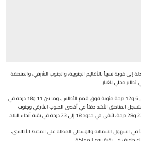
 إلى قوية نسبياً بالأقاليم الجنوبية، والجنوب الشرقي، والمنطقة
تطاير محلي للغبار.
وعلى مستوى درجات الحرارة، ستتراوح المعدلات الدنيا ما بين 6 و12 درجة مئوية فوق قمم الأطلس، وما بين 11 و18 درجة في
تسجل المناطق الأشد دفئاً في أقصى الجنوب الشرقي وجنوب
ريجياً في السهول الشمالية والوسطى المطلة على المحيط الأطلسي،
اع طفيف في بقية ربوع المملكة.