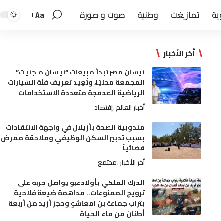
ية
تمازيغت
وطنية
صوت و صورة
Aa
أخر الأخبار
نيسان مصر تبدأ مبيعات “نيسان ماجنيت”
المجمعة محليًا، وتُعِيد تعريف فئة السيارات
الرياضية المدمجة متعددة الاستخدامات
أخبار العالم
إقتصاد
مندوبية الصحة بأزيلال في واجهة الانتقادات
بسبب تدبير السكن الوظيفي وملاحقة ممرض
قضائياً
أخر الأخبار
مجتمع
الدرك الملكي بأولادعبو يواصل حربه على
ترويج الممنوعات.. مداهمة ضيعة فلاحية
بتراب جماعة بن امعاشو وحجز أزيد من أربعة
أطنان من ماء الحياة