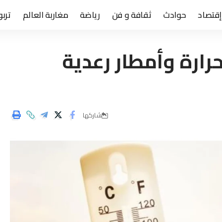
إقتصاد
حوادث
ثقافة و فن
رياضة
مغاربة العالم
تربو
رارة وأمطار رعدية
شاركها