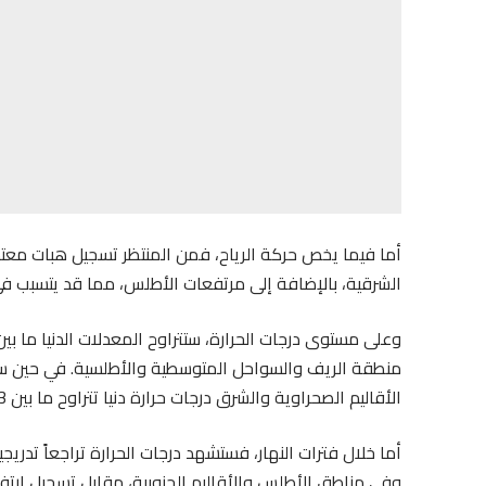
أما فيما يخص حركة الرياح، فمن المنتظر تسجيل هبات معتدلة
الشرقية، بالإضافة إلى مرتفعات الأطلس، مما قد يتسبب في 
منطقة الريف والسواحل المتوسطية والأطلسية. في حين س
الأقاليم الصحراوية والشرق درجات حرارة دنيا تتراوح ما بين 23 و28 درجة، لتبقى في حدود 18 إلى 23 درجة في بقية أنحاء البلاد.
أما خلال فترات النهار، فستشهد درجات الحرارة تراجعاً تد
وفي مناطق الأطلس والأقاليم الجنوبية، مقابل تسجيل ارتف