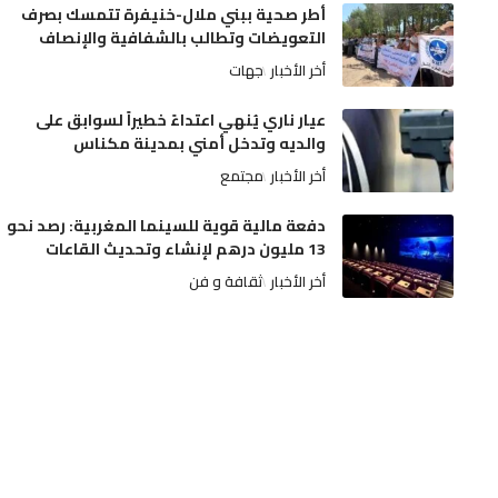
أطر صحية ببني ملال-خنيفرة تتمسك بصرف
التعويضات وتطالب بالشفافية والإنصاف
أخر الأخبار
جهات
عيار ناري يُنهي اعتداءً خطيراً لسوابق على
والديه وتدخل أمني بمدينة مكناس
أخر الأخبار
مجتمع
دفعة مالية قوية للسينما المغربية: رصد نحو
13 مليون درهم لإنشاء وتحديث القاعات
أخر الأخبار
ثقافة و فن