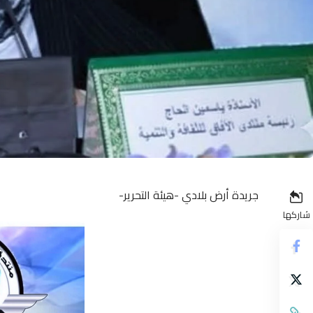
جريدة أرض بلادي -هيئة التحرير-
شاركها