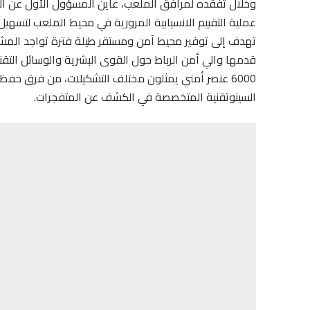
وخلال تفقده لمرافق الملعب، عاين المسؤول الأول عن ال
عملية التقييم الانسيابية المرورية في محيط الملعب لتسهيل و
تهدف إلى توفير محيط آمن ومستقر طيلة فترة تواجد الم
قدمها والي أمن الرباط حول القوى البشرية والوسائل التقني
6000 عنصر أمني يمثلون مختلف التشكيلات، من فرق حفظ 
السينوتقنية المتخصصة في الكشف عن المتفجرات.