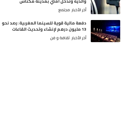
والديه وتدخل أمني بمدينة مكناس
أخر الأخبار
مجتمع
دفعة مالية قوية للسينما المغربية: رصد نحو
13 مليون درهم لإنشاء وتحديث القاعات
أخر الأخبار
ثقافة و فن