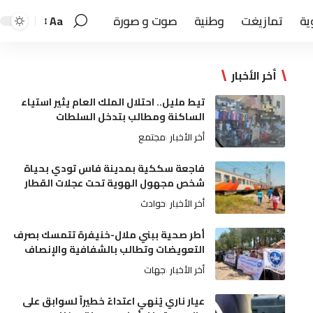
ية
تمازيغت
وطنية
صوت و صورة
Aa
أخر الأخبار
تيط مليل.. احتلال الملك العام يثير استياء
الساكنة ومطالب بتدخل السلطات
أخر الأخبار
مجتمع
فاجعة سككية بمدينة فاس تودي بحياة
شخص مجهول الهوية تحت عجلات القطار
أخر الأخبار
حوادث
أطر صحية ببني ملال-خنيفرة تتمسك بصرف
التعويضات وتطالب بالشفافية والإنصاف
أخر الأخبار
جهات
عيار ناري يُنهي اعتداءً خطيراً لسوابق على