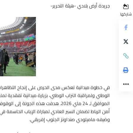
جريدة أرض بلادي -هيئة التحرير-
شاركها
في خطوة ميدانية تعكس مدى الحرص على إنجاح التظاهرات ا
الوطني ولمراقبة التراب الوطني، بزيارة ميدانية تفقدية لملع
الموافق لـ 24 ماي 2026. هدفت هذه الجولة
أمن الرباط لضمان السير العادي لمباراة الإياب الحاسمة ف
وضيفه ماميلودي صنداونز الجنوب إفريقي.