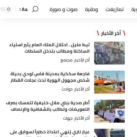
ية
تمازيغت
وطنية
صوت و صورة
Aa
أخر الأخبار
تيط مليل.. احتلال الملك العام يثير استياء
الساكنة ومطالب بتدخل السلطات
أخر الأخبار
مجتمع
فاجعة سككية بمدينة فاس تودي بحياة
شخص مجهول الهوية تحت عجلات القطار
أخر الأخبار
حوادث
أطر صحية ببني ملال-خنيفرة تتمسك بصرف
التعويضات وتطالب بالشفافية والإنصاف
أخر الأخبار
جهات
عيار ناري يُنهي اعتداءً خطيراً لسوابق على