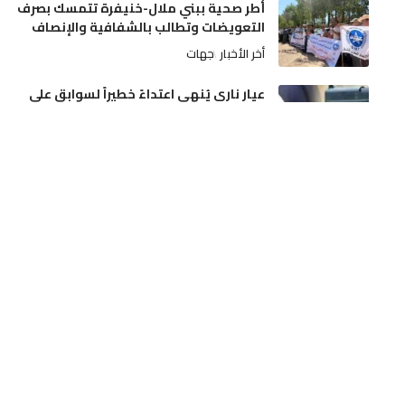
أطر صحية ببني ملال-خنيفرة تتمسك بصرف
التعويضات وتطالب بالشفافية والإنصاف
أخر الأخبار
جهات
عيار ناري يُنهي اعتداءً خطيراً لسوابق على
والديه وتدخل أمني بمدينة مكناس
أخر الأخبار
مجتمع
دفعة مالية قوية للسينما المغربية: رصد نحو
13 مليون درهم لإنشاء وتحديث القاعات
أخر الأخبار
ثقافة و فن