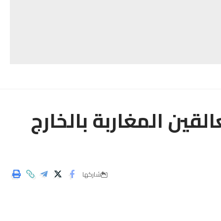
قين المغاربة بالخارج
شاركها