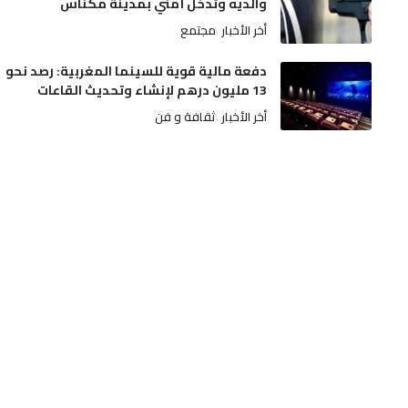
والديه وتدخل أمني بمدينة مكناس
أخر الأخبار
مجتمع
دفعة مالية قوية للسينما المغربية: رصد نحو
13 مليون درهم لإنشاء وتحديث القاعات
أخر الأخبار
ثقافة و فن