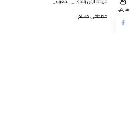
جريدة أرض بلادي _ المغرب_
شاركها
مصطفى مسلم _
بعد أن حرَم فيروس كورونا العديد من المغاربة الموجودين
مجموعة من الدول نتيجة الوضعية الوبائية التي تشهدها دول
شركات الملاحة الجوية المغربية والأجنبية، دورية رسمية ت
سلفا.