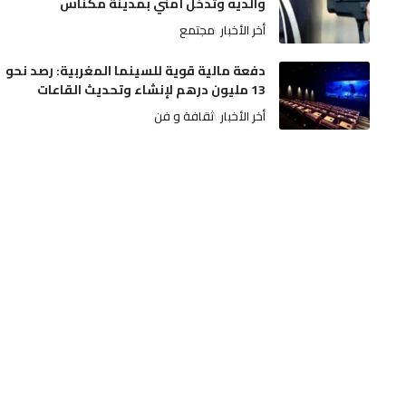
والديه وتدخل أمني بمدينة مكناس
أخر الأخبار
مجتمع
دفعة مالية قوية للسينما المغربية: رصد نحو
13 مليون درهم لإنشاء وتحديث القاعات
أخر الأخبار
ثقافة و فن