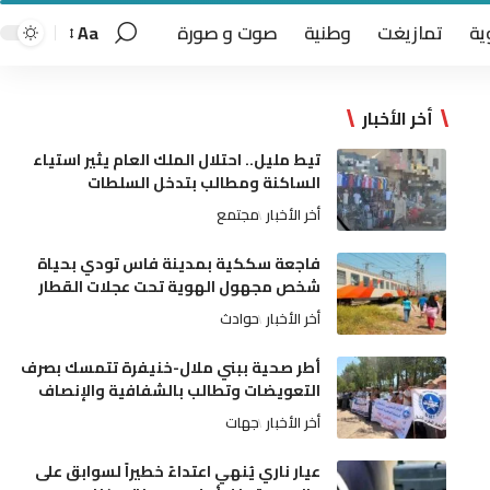
ية
تمازيغت
وطنية
صوت و صورة
Aa
أخر الأخبار
تيط مليل.. احتلال الملك العام يثير استياء
الساكنة ومطالب بتدخل السلطات
أخر الأخبار
مجتمع
فاجعة سككية بمدينة فاس تودي بحياة
شخص مجهول الهوية تحت عجلات القطار
أخر الأخبار
حوادث
أطر صحية ببني ملال-خنيفرة تتمسك بصرف
التعويضات وتطالب بالشفافية والإنصاف
أخر الأخبار
جهات
عيار ناري يُنهي اعتداءً خطيراً لسوابق على