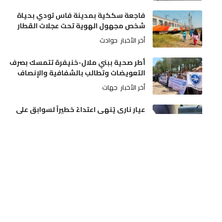
فاجعة سككية بمدينة فاس تودي بحياة
شخص مجهول الهوية تحت عجلات القطار
أخر الأخبار
حوادث
أطر صحية ببني ملال-خنيفرة تتمسك بصرف
التعويضات وتطالب بالشفافية والإنصاف
أخر الأخبار
جهات
عيار ناري يُنهي اعتداءً خطيراً لسوابق على
والديه وتدخل أمني بمدينة مكناس
أخر الأخبار
مجتمع
دفعة مالية قوية للسينما المغربية: رصد نحو
13 مليون درهم لإنشاء وتحديث القاعات
أخر الأخبار
ثقافة و فن