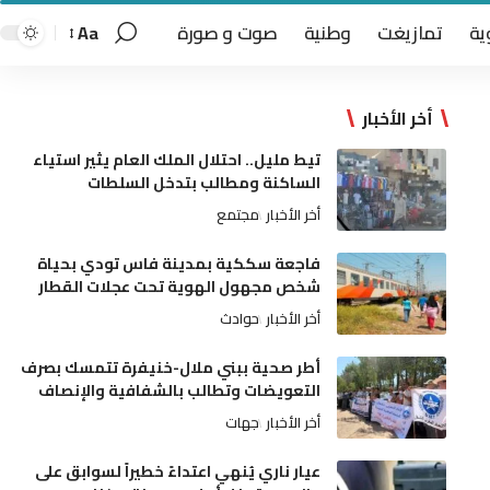
ية
تمازيغت
وطنية
صوت و صورة
Aa
أخر الأخبار
تيط مليل.. احتلال الملك العام يثير استياء
الساكنة ومطالب بتدخل السلطات
أخر الأخبار
مجتمع
فاجعة سككية بمدينة فاس تودي بحياة
شخص مجهول الهوية تحت عجلات القطار
أخر الأخبار
حوادث
أطر صحية ببني ملال-خنيفرة تتمسك بصرف
التعويضات وتطالب بالشفافية والإنصاف
أخر الأخبار
جهات
عيار ناري يُنهي اعتداءً خطيراً لسوابق على