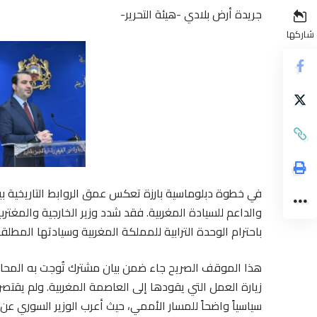
جريدة أرض بلادي -هيئة التحرير-
شاركها
في خطوة دبلوماسية بارزة تعكس عمق الروابط التاريخية بين
والداعم للسيادة المغربية. فقد شدد وزير الخارجية والمغترب
باحترام الوحدة الترابية للمملكة المغربية وسيادتها المطلق
هذا الموقف الصريح جاء ضمن بيان مشترك تُوجت به المحادثات
زيارة العمل التي يقودها إلى العاصمة المغربية. ولم يقت