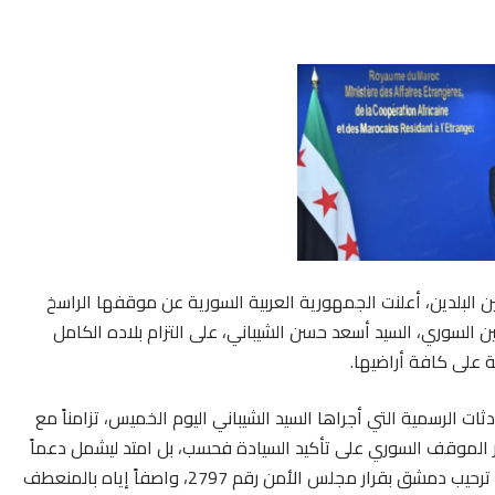
 البلدين، أعلنت الجمهورية العربية السورية عن موقفها الراسخ
ين السوري، السيد أسعد حسن الشيباني، على التزام بلاده الكامل
ة على كافة أراضيها.
 الرسمية التي أجراها السيد الشيباني اليوم الخميس، تزامناً مع
صر الموقف السوري على تأكيد السيادة فحسب، بل امتد ليشمل دعماً
سياسياً واضحاً للمسار الأممي، حيث أعرب الوزير السوري عن ترحيب دمشق بقرار مجلس الأمن رقم 2797، واصفاً إياه بالمنعطف