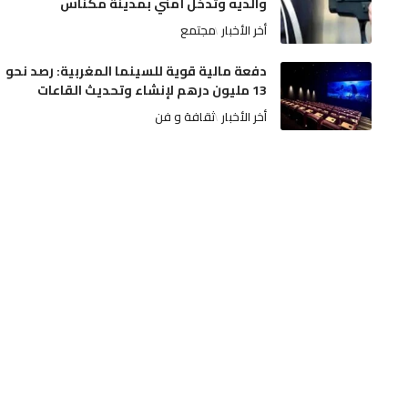
والديه وتدخل أمني بمدينة مكناس
أخر الأخبار
مجتمع
دفعة مالية قوية للسينما المغربية: رصد نحو
13 مليون درهم لإنشاء وتحديث القاعات
أخر الأخبار
ثقافة و فن