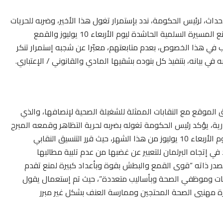
داث، لرئيس الحكومة، ندد بإستمرار تغول هذا الأخير، وضربه للحريات
والحق في الإحتجاج والتظاهر السلمي، كما إستنكر بشدة منع المسيرة السلمية الحاشدة ليوم الأربعاء 10 يوليوز والقمع
ب في هذا الخصوص، بعدم متابعتهم، معبّرا عن شجبه إستمرار تنكر
ي بيانه، بتنفيذ كل بنوده بشقيها المادي والقانوني / الإعتباري.
ق الموقع مع النقابات الممثلة للشغيلة الصحية لإنصافها، والذي
رية، يؤكد رئيس الحكومة تغوله بضربه لحرية التظاهر وقمعه المبرح
في حق مهنيي الصحة”، لافتة أنه خلال المحطة النضالية ليوم الأربعاء 10 يوليوز من هذا الشهر، حيث قرر التنسيق النقابي
ي إتجاه البرلمان للتعبير عن غضبها من عدم تلبية مطالبها
 ذاته “قوى القمع والبطش بقوة وبأعداد كبيرة لمنع تقدم
فات وموظفي الصحة وبأساليب متعددة”، حيث تم إستعمال يقول
ة مهنيي الصحة المحتجين وممارسة العنف بشكل غير مبرر