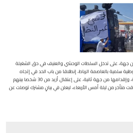
د من جهة، على تدخل السلطات الوحشي والعنيف في حق الشغيلة
ن تنظيم الأربعاء 10 يوليوز 2024 مسيرة وطنية سلمية بالعاصمة الرباط، إنطلاقا من باب الحد في إتجاه
البرلمان للتعبير عن غضبها من عدم تلبية مطالبها المشروعة، وإقدامها من جهة ثانية، على إعتقال أزيد من 30 شخصا بينهم
ت متأخر من ليلة أمس الأربعاء، ليعلن في بيانٍ مشترك توصلت عن