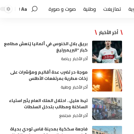
ية
تمازيغت
وطنية
صوت و صورة
Aa
أخر الأخبار
بريق بلال الخنوس في ألمانيا يُنعش مطامع
كبار “البريميرليغ
أخر الأخبار
رياضة
موجة حر تضرب عدة أقاليم ومؤشرات على
زخات مطرية بمرتفعات الأطلس
أخر الأخبار
وطنية
تيط مليل.. احتلال الملك العام يثير استياء
الساكنة ومطالب بتدخل السلطات
أخر الأخبار
مجتمع
فاجعة سككية بمدينة فاس تودي بحياة