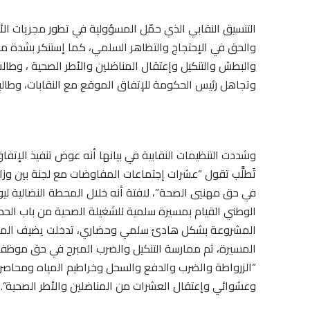
التنسيق النقابي الذي حمّل المسؤولية في تطور مجريات الأح
والبطش والتنكيل وإعتقال المناضلين والأطر الصحية ، وطال
وتجاهل رئيس الحكومة للإتفاق الموقع مع النقابات، وطالبه ف
وشددت التنظيمات النقابية في بيانها أنه عوض تنفيذ الإتفا
تَطلَّب تقول “عشرات إجتماعات المفاوضات مع لجنة بين وزا
الوطني القيام بمسيرة سلمية للشغيلة الصحية من باب الحد ف
المشروعة بشكل هادئ سلمي وحضاري، تدخلت يضيف المصدر
المسيرة، ثم ممارسة التنكيل والضرب المبرح في حق موظ
“الزرواطة والضرب والدفع والسحل وخراطيم المياه ومحاصر
وعشوائي وإعتقال العشرات من المناضلين والأطر الصحية”.