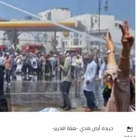
جريدة أرض بلادي -هيئة التحرير-
شاركها