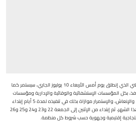
وكشف بيان الهيئات النقابية بقطاع الصحة أن الإضراب الوطني الذي إنطلق يوم أمس الأربعاء 10 يوليوز الجاري، سيستمر كما
اليوم الخميس وغدا الجمعة 11 و12 يوليوز نافذ، بكل المؤسسات الإستشفائية والوقائية والإدارية ومؤسسات
التكوين على الصعيد الوطني، بإستشناء أقسام المستعجلات والإنعاش، والإستمرار موازاة بذلك في تنفيذه لمدة 5 أيام إبتداء
من الإثنين إلى الجمعة 15 و16 و 17 و18 و19 يوليوز من هذا الشهر، ثم إبتداء من الإثنين إلى الجمعة 22 و23 و24 و25 و26
 إحتجاجية إقليمية وجهوية حسب شروط كل منظمة.