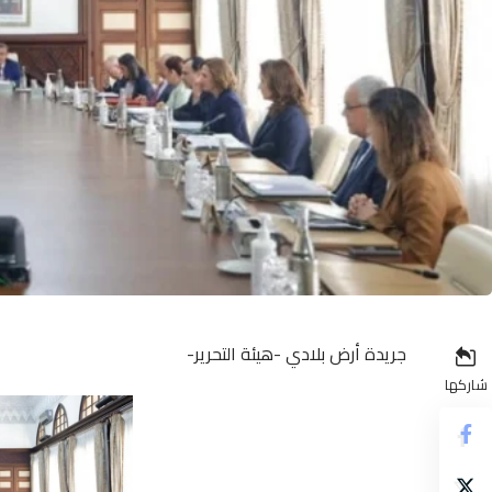
جريدة أرض بلادي -هيئة التحرير-
شاركها