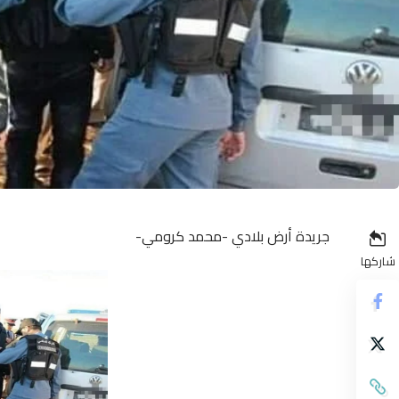
جريدة أرض بلادي -محمد كرومي-
شاركها