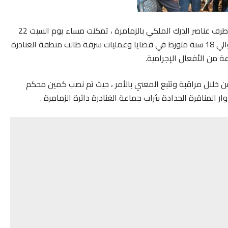
في إطار تفعيل المقاربة الأمنية والتكثيف من الدوريات من طرف عناصر الدرك الملكي بالزمامرة ، تمكنت مساء يوم السبت 22
يونيو الجاري، من توقيف واعتقال شخص يبلغ من العمر حوالي 18 سنة متورط في قضايا وعمليات سرقة طالت منطقة الغنادرة
عة من الأفعال الإجرامية.
 خلال مراقبة وتتبع المعني بالأمر ، حيث تم نصب كمين محكم
المناقرة الحدادة بثراب جماعة الغنادرة دائرة الزمامرة .