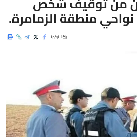
كن من توقيف شخص
نواحي منطقة الزمامرة.
شاركها