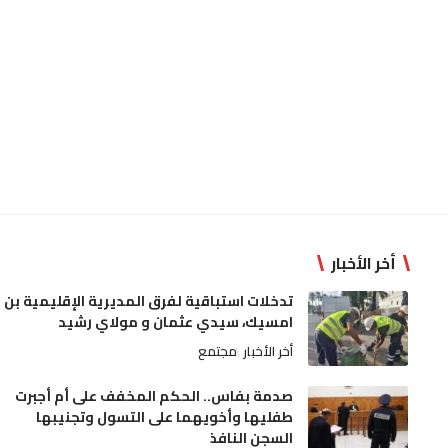
أخر الأخبار
تدخلات استباقية لفرق المديرية الإقليمية بن
امسيك، سيدي عثمان و مولاي رشيد
أخر الأخبار
مجتمع
صدمة بفاس.. الحكم المخفف على أم أجبرت
طفليها وأخويهما على التسول وتجنيبها
السجن النافذ