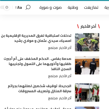
ية
تمازيغت
وطنية
صوت و صورة
Aa
أخر الأخبار
تدخلات استباقية لفرق المديرية الإقليمية بن
امسيك، سيدي عثمان و مولاي رشيد
أخر الأخبار
مجتمع
صدمة بفاس.. الحكم المخفف على أم أجبرت
طفليها وأخويهما على التسول وتجنيبها
السجن النافذ
أخر الأخبار
مجتمع
الجديدة: توقيف شخصين لصلتهما بجرائم
سرقة المنازل وتصريف المسروقات
أخر الأخبار
مجتمع