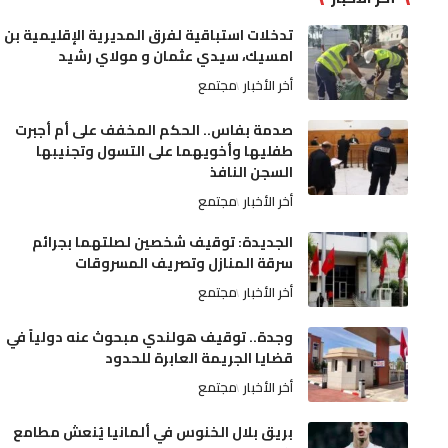
تدخلات استباقية لفرق المديرية الإقليمية بن
امسيك، سيدي عثمان و مولاي رشيد
أخر الأخبار
مجتمع
صدمة بفاس.. الحكم المخفف على أم أجبرت
طفليها وأخويهما على التسول وتجنيبها
السجن النافذ
أخر الأخبار
مجتمع
الجديدة: توقيف شخصين لصلتهما بجرائم
سرقة المنازل وتصريف المسروقات
أخر الأخبار
مجتمع
وجدة.. توقيف هولندي مبحوث عنه دولياً في
قضايا الجريمة العابرة للحدود
أخر الأخبار
مجتمع
بريق بلال الخنوس في ألمانيا يُنعش مطامع