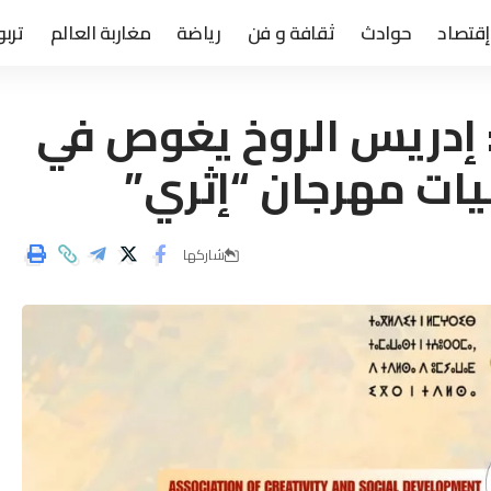
إقتصاد
حوادث
ثقافة و فن
رياضة
مغاربة العالم
تربو
: إدريس الروخ يغوص في
يات مهرجان “إثري”
شاركها