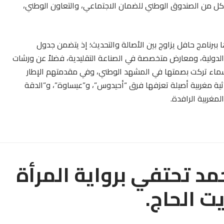
ل من الصندوق الوطني للضمان الاجتماعي، والتعاون الوطني،
ا ببرنامج حافل يزاوج بين الأصالة والتحديث؛ إذ يتضمن جدول
الدولية، ومعارض متخصصة في الصناعة التقليدية، فضلاً عن ورشات
لأسماء تركت بصمتها في المشهد الوطني، وفي مقدمتهم الإطار
ثية مغربية أصيلة تعزفها فرق “أحيدوس”، و”عيساوة”، و”الدقة
لمغربية الرافدة.
مد تحتفي برواية المرأة
ت الحاج.