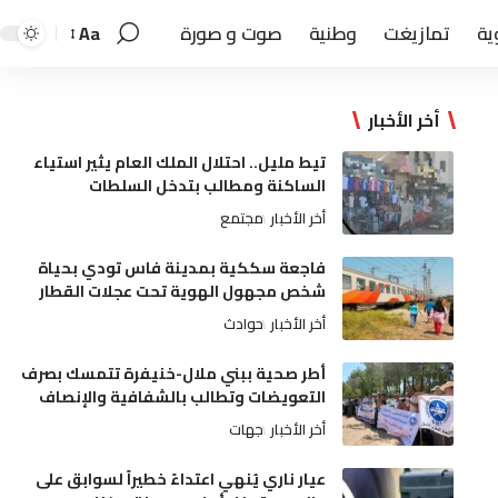
ية
تمازيغت
وطنية
صوت و صورة
Aa
أخر الأخبار
تيط مليل.. احتلال الملك العام يثير استياء
الساكنة ومطالب بتدخل السلطات
أخر الأخبار
مجتمع
فاجعة سككية بمدينة فاس تودي بحياة
شخص مجهول الهوية تحت عجلات القطار
أخر الأخبار
حوادث
أطر صحية ببني ملال-خنيفرة تتمسك بصرف
التعويضات وتطالب بالشفافية والإنصاف
أخر الأخبار
جهات
عيار ناري يُنهي اعتداءً خطيراً لسوابق على