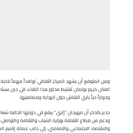
ومن المتوقع أن يشهد المركز الثقافي توافداً مهماً لنخبة 
الفنان كريم بولمان تنشيط محاور هذا اللقاء، في حين سيشرف
وحواراً حياً يثري النقاش حول الرواية ومضامينها.
جدير بالذكر أن مهرجان “إثري” يرفع في دورتها الحالية شعار
ودعم من قطاع الثقافة بوزارة الشباب والثقافة والتواصل، و
والاقتصاد الاجتماعي والتضامني، إلى جانب عمالة إقليم ال