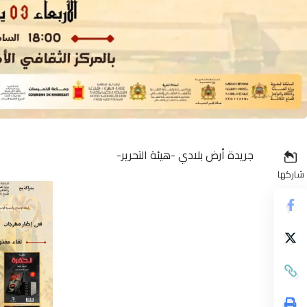
جريدة أرض بلادي -هيئة التحرير-
شاركها