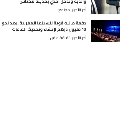
والديه وتدخل أمني بمدينة مكناس
أخر الأخبار
مجتمع
دفعة مالية قوية للسينما المغربية: رصد نحو
13 مليون درهم لإنشاء وتحديث القاعات
أخر الأخبار
ثقافة و فن