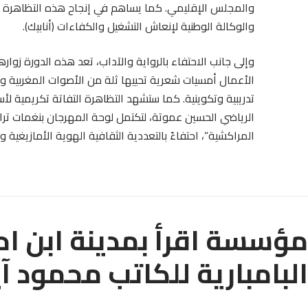
والمجلس الإقليمي. كما يساهم في إنجاح هذه التظاهرة ك
والوكالة الوطنية لإنعاش التشغيل والكفاءات (أنابيك).
وإلى جانب الاحتفاء بالرواية والآداب، تعد هذه الدورة زواره
الأعمال أمسيات شعرية تحييها ثلة من الأصوات المغربية و
تدريبية وتكوينية. كما ستشهد التظاهرة التفاتة تكريمية 
الرياضي الحسين عموتة، لتكتمل لوحة المهرجان بنغمات ترا
المراكشية”، احتفاءً بالتعددية الثقافية الهوية الأمازيغية وا
مؤسسة اقرأ بمدينة ابن اح
البامبارية للكاتب محمود آي