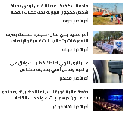
فاجعة سككية بمدينة فاس تودي بحياة
شخص مجهول الهوية تحت عجلات القطار
أخر الأخبار
حوادث
أطر صحية ببني ملال-خنيفرة تتمسك بصرف
التعويضات وتطالب بالشفافية والإنصاف
أخر الأخبار
جهات
عيار ناري يُنهي اعتداءً خطيراً لسوابق على
والديه وتدخل أمني بمدينة مكناس
أخر الأخبار
مجتمع
دفعة مالية قوية للسينما المغربية: رصد نحو
13 مليون درهم لإنشاء وتحديث القاعات
أخر الأخبار
ثقافة و فن