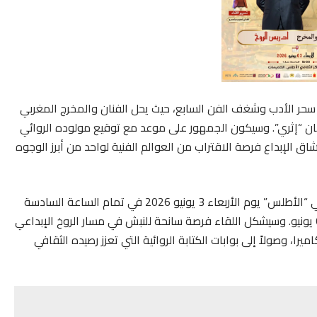
 سحر الأدب وشغف الفن السابع، حيث يحل الفنان والمخرج المغربي
مهرجان “إثري”. وسيكون الجمهور على موعد مع توقيع مولوده الروائي
اق الإبداع فرصة الاقتراب من العوالم الفنية لواحد من أبرز الوجوه
هذا الموعد الثقافي المرتقب، والذي يحتضنه المركز الثقافي “الأطلس” يوم الأربعاء 3 يونيو 2026 في تمام الساعة السادسة
مساءً، يأتي كأحد أبرز محطات المهرجان الممتد من 2 إلى 6 يونيو. وسيشكل اللقاء فرصة سانحة للنبش في مسار الروخ الإبداعي
را، وصولاً إلى بوابات الكتابة الروائية التي تعزز رصيده الثقافي