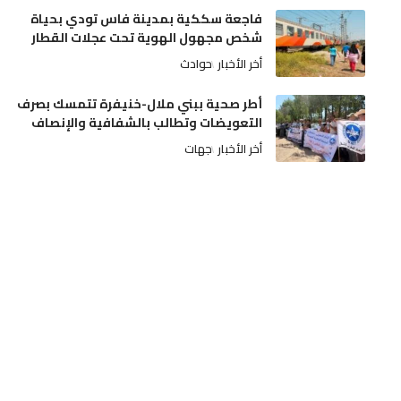
فاجعة سككية بمدينة فاس تودي بحياة
شخص مجهول الهوية تحت عجلات القطار
أخر الأخبار
حوادث
أطر صحية ببني ملال-خنيفرة تتمسك بصرف
التعويضات وتطالب بالشفافية والإنصاف
أخر الأخبار
جهات