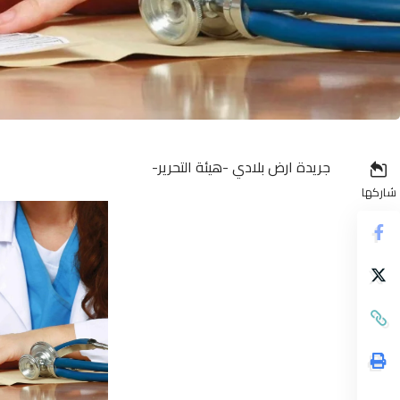
جريدة ارض بلادي -هيئة التحرير-
شاركها