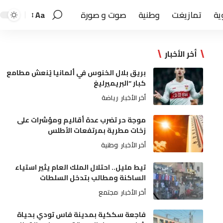
ية
تمازيغت
وطنية
صوت و صورة
Aa
أخر الأخبار
بريق بلال الخنوس في ألمانيا يُنعش مطامع
كبار “البريميرليغ
أخر الأخبار
رياضة
موجة حر تضرب عدة أقاليم ومؤشرات على
زخات مطرية بمرتفعات الأطلس
أخر الأخبار
وطنية
تيط مليل.. احتلال الملك العام يثير استياء
الساكنة ومطالب بتدخل السلطات
أخر الأخبار
مجتمع
فاجعة سككية بمدينة فاس تودي بحياة