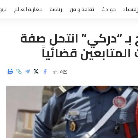
إقتصاد
حوادث
ثقافة و فن
رياضة
مغاربة العالم
تربو
 بـ “دركي” انتحل صفة
المتابعين قضائياً
شاركها