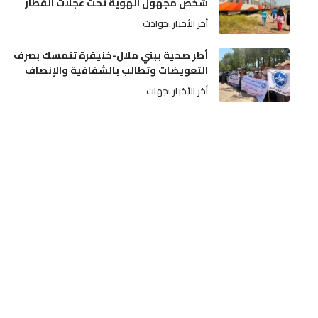
شخص مجهول الهوية تحت عجلات القطار
أخر الأخبار
حوادث
أطر صحية ببني ملال-خنيفرة تتمسك بصرف
التعويضات وتطالب بالشفافية والإنصاف
أخر الأخبار
جهات