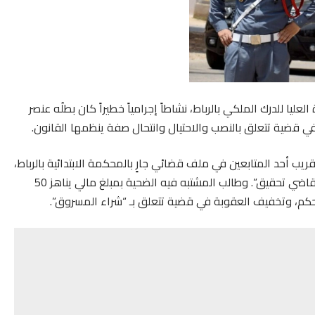
لعليا للدرك الملكي بالرباط، نشاطاً إجرامياً خطيراً كان بطلُه عنصر
ي قضية تتعلق بالنصب والاحتيال وانتحال صفة ينظمها القانون.
ب أحد المتابعين في ملف قضائي جارٍ بالمحكمة الابتدائية بالرباط،
مفادها تعرضه لابتزاز متواصل من طرف شخص ادعى أنه “قاضي تحقيق”. وطالب المشتبه فيه الضحية بمبلغ مالي يناهز 50
كم، وتخفيف العقوبة في قضية تتعلق بـ “شراء المسروق”.