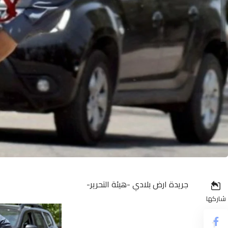
جريدة ارض بلادي -هيئة التحرير-
شاركها