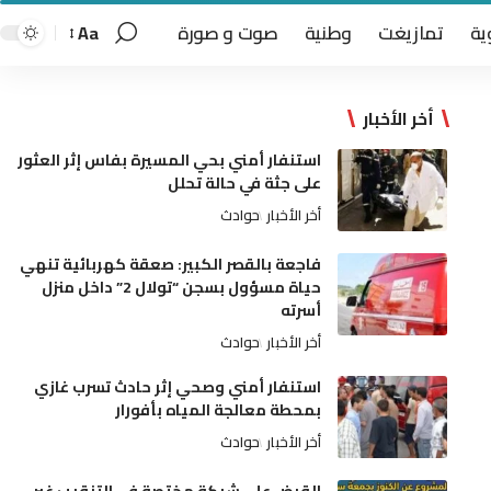
ية
تمازيغت
وطنية
صوت و صورة
Aa
أخر الأخبار
استنفار أمني بحي المسيرة بفاس إثر العثور
على جثة في حالة تحلل
أخر الأخبار
حوادث
فاجعة بالقصر الكبير: صعقة كهربائية تنهي
حياة مسؤول بسجن “تولال 2” داخل منزل
أسرته
أخر الأخبار
حوادث
استنفار أمني وصحي إثر حادث تسرب غازي
بمحطة معالجة المياه بأفورار
أخر الأخبار
حوادث