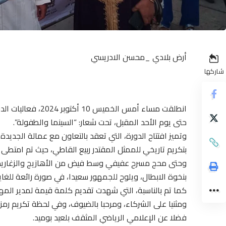
أرض بلادي _محسن الادريسي
شاركها
حتى يوم الأحد المقبل، تحت شعار: “السينما والطفولة”.
وتميز افتتاح الدورة، التي تعقد بالتعاون مع عمالة الجديدة
بتكريم تاريخي للممثل المقتدر ربيع القاطي، حيث تم امت
وحتى محج مسرح عفيفي وسط فيض من الأهازيج والزغاريد، 
بنخوة الابطال، ويلوح للجمهور سعيدا، في صورة رائعة للغاي
كما تم بالناسبة، التي شهدت تقديم كلمة قيمة لمدير المهر
ومثنيا على الشركاء، ومرحبا بالضيوف، وفي لحظة تكريم رمز
فضلا عن الإعلامي الرياضي المثقف بلعيد بوميد.