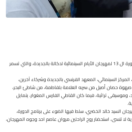
انطلقت مساء أمس الخميس 10 أكتوبر 2024، فعاليات الدورة ال 13 لمهرجان الأيام السينمائية لدكالة بالجديدة، والتي تسمر
، المركز السينمائي، المعهد الفرنسي بالجديدة وشركاء آخرين،
طى صهوة حصان أصيل من سربه العلامة بلفاطمة، من شاطئ البحر،
وموسيقى تراثية، فيما كان القاطي الفارس المغوار، يتمايل
ة.
جان السيد خالد الخضري، سلط فيها الضوء على برنامج الدورة،
ية لا تنسى، استحضار روح الراحلين مروان عاصم احد وجوه المهرجان،