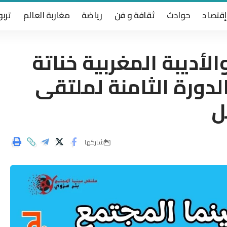
إقتصاد
حوادث
ثقافة و فن
رياضة
مغاربة العالم
تربو
الأديبة المغربية خناتة
لدورة الثامنة لملتقى
ل
شاركها