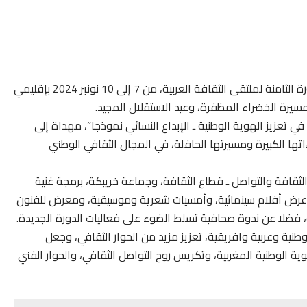
ينظم منتدى الآفاق للثقافة والتنمية بخريبكة، فعاليات الدورة الثامنة لملتقى الثقافة العربية، من 7 إلى 10 نونبر 2024 بإقليمي
مسيرة الخضراء المظفرة، وعيد الاستقلال المجيد.
في تعزيز الهوية الوطنية ـ الإبداع النسائي نموذجا”، مهداة إلى
اءاتها الكبيرة ومسيرتها الحافلة، في المجال الثقافي الوطني
لثقافة والتواصل ـ قطاع الثقافة، وجماعة خريبكة، برمجة غنية
 وعرض أفلام سينمائية، وأمسيات شعرية وموسيقية، ومعرض للفنون
فضلا عن ندوة صحافية تسلط الضوء على فعاليات الدورة الجديدة.
نية وعربية وافريقية، تعزيز مزيد من الحوار الثقافي، وجعل
ة الوطنية المغربية، وتكريس روح التواصل الثقافي، والحوار الفني