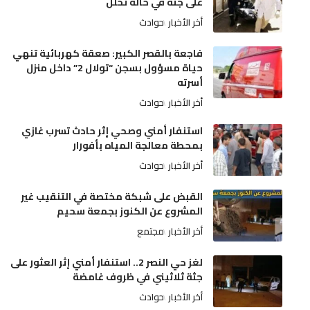
على جثة في حالة تحلل
أخر الأخبار
حوادث
فاجعة بالقصر الكبير: صعقة كهربائية تنهي
حياة مسؤول بسجن “تولال 2” داخل منزل
أسرته
أخر الأخبار
حوادث
استنفار أمني وصحي إثر حادث تسرب غازي
بمحطة معالجة المياه بأفورار
أخر الأخبار
حوادث
القبض على شبكة مختصة في التنقيب غير
المشروع عن الكنوز بجمعة سحيم
أخر الأخبار
مجتمع
لغز حي النصر 2.. استنفار أمني إثر العثور على
جثة ثلاثيني في ظروف غامضة
أخر الأخبار
حوادث