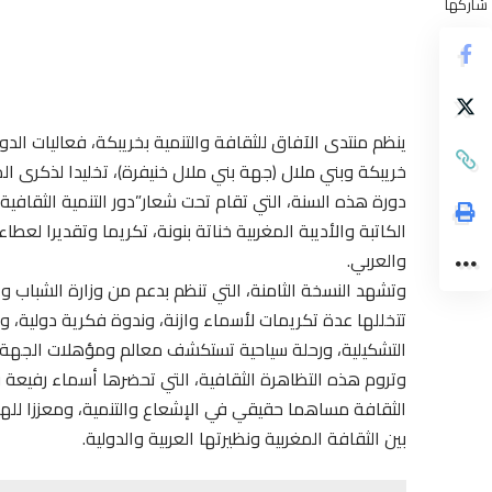
شاركها
خريبكة وبني ملال (جهة بني ملال خنيفرة)، تخليدا لذكرى ال
دورة هذه السنة، التي تقام تحت شعار”دور التنمية الثقافية 
الكاتبة والأديبة المغربية خناتة بنونة، تكريما وتقديرا لعط
والعربي.
وتشهد النسخة الثامنة، التي تنظم بدعم من وزارة الشباب وا
تتخللها عدة تكريمات لأسماء وازنة، وندوة فكرية دولية،
التشكيلية، ورحلة سياحية تستكشف معالم ومؤهلات الجهة، 
وتروم هذه التظاهرة الثقافية، التي تحضرها أسماء رفيعة وط
الثقافة مساهما حقيقي في الإشعاع والتنمية، ومعززا للهوي
بين الثقافة المغربية ونظيرتها العربية والدولية.