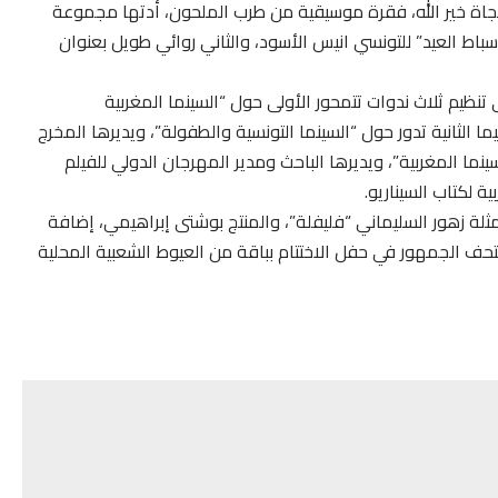
نجاة خير الله، فقرة موسيقية من طرب الملحون، أدتها مجموعة
باط العيد” للتونسي انيس الأسود، والثاني روائي طويل بعنوان
ظيم ثلاث ندوات تتمحور الأولى حول “السينما المغربية
ا الثانية تدور حول “السينما التونسية والطفولة”، ويديرها المخرج
ينما المغربية”، ويديرها الباحث ومدير المهرجان الدولي للفيلم
ة لكتاب السيناريو.
ثلة زهور السليماني “فليفلة”، والمنتج بوشتى إبراهيمي، إضافة
حف الجمهور في حفل الاختتام بباقة من العيوط الشعبية المحلية