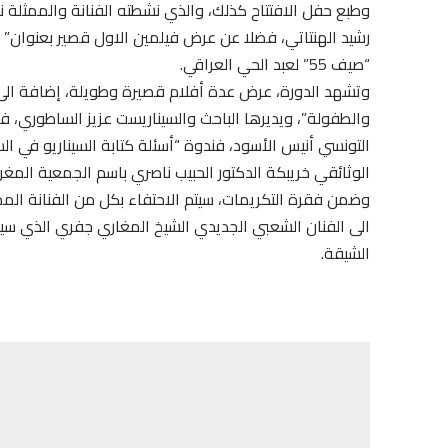
وطبع حفل الافتتاح كذلك، والذي نشطته الفنانة والممثلة 
رشيد الهنتاتي، فضلا عن عرض فيلمين الاول قصير بعنوان” س
“صيف 55” لعبد الحي العراقي.
وتشهد الدورة، عرض عدة أفلام قصيرة وطويلة، إضافة الى تن
والطفولة”، ويديرها الباحث والسيناريست عزيز الساطوري، فيم
التونسي أنيس الأسود، فندوة “أسئلة كتابة السيناريو في الس
الوثائقي خريبكة الدكتور الحبيب ناصري باسم الجمعية المغربي
وضمن فقرة التكريمات، سيتم الاحتفاء بكل من الفنانة المم
الى الفنان الشعبي الجديدي الشيخ المغاري جفري الذي سيت
الشيقة.