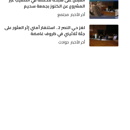
القبض على شبكة مختصة في التنقيب غير
المشروع عن الكنوز بجمعة سحيم
أخر الأخبار
مجتمع
لغز حي النصر 2.. استنفار أمني إثر العثور على
جثة ثلاثيني في ظروف غامضة
أخر الأخبار
حوادث