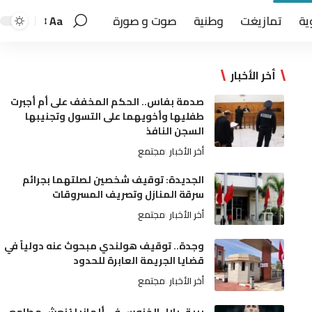
ية
تمازيغت
وطنية
صوت و صورة
Aa
أخر الأخبار
صدمة بفاس.. الحكم المخفف على أم أجبرت
طفليها وأخويهما على التسول وتجنيبها
السجن النافذ
أخر الأخبار
مجتمع
الجديدة: توقيف شخصين لصلتهما بجرائم
سرقة المنازل وتصريف المسروقات
أخر الأخبار
مجتمع
وجدة.. توقيف هولندي مبحوث عنه دولياً في
قضايا الجريمة العابرة للحدود
أخر الأخبار
مجتمع