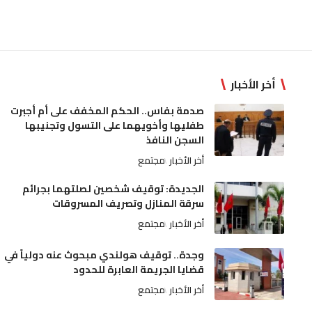
أخر الأخبار
صدمة بفاس.. الحكم المخفف على أم أجبرت
طفليها وأخويهما على التسول وتجنيبها
السجن النافذ
أخر الأخبار
مجتمع
الجديدة: توقيف شخصين لصلتهما بجرائم
سرقة المنازل وتصريف المسروقات
أخر الأخبار
مجتمع
وجدة.. توقيف هولندي مبحوث عنه دولياً في
قضايا الجريمة العابرة للحدود
أخر الأخبار
مجتمع