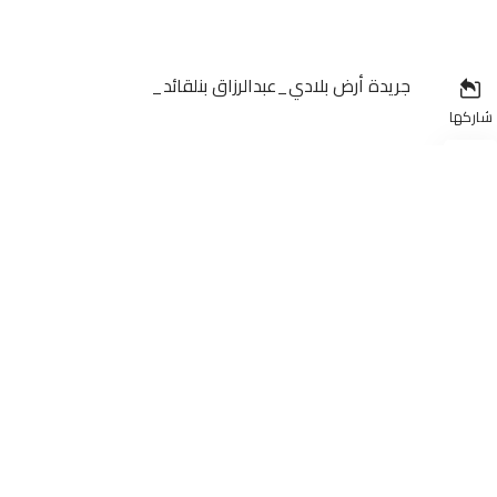
جريدة أرض بلادي_عبدالرزاق بنلقائد_
شاركها
قبل ثلاث دورات من اسدال الستار على منافسات البطولة من 
فريق اتحاد وجدة ح
الوطني هواة.
فريق الاتحاد الاسلامي الوجدي دخل هذه المباراة برغبة وعز
اقتناص بطاقة الصعود إلى البطولة الاحترافية إنوي القسم ا