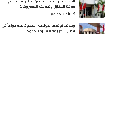
الجديدة: توقيف شخصين لصلتهما بجرائم
سرقة المنازل وتصريف المسروقات
أخر الأخبار
مجتمع
وجدة.. توقيف هولندي مبحوث عنه دولياً في
قضايا الجريمة العابرة للحدود
أخر الأخبار
مجتمع
بريق بلال الخنوس في ألمانيا يُنعش مطامع
كبار “البريميرليغ
أخر الأخبار
رياضة
موجة حر تضرب عدة أقاليم ومؤشرات على
زخات مطرية بمرتفعات الأطلس
أخر الأخبار
وطنية