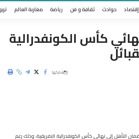
إقتصاد
حوادث
ثقافة و فن
رياضة
مغاربة العالم
تربو
نهائي كأس الكونفدرالية
قبائل
شاركها
مان التأهل إلى نهائي كأس الكونفدرالية الافريقية، وذلك رغم