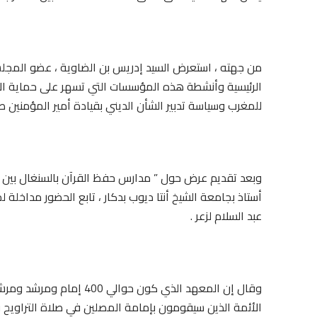
من جهته ، استعرض السيد إدريس بن الضاوية ، عضو المجلس
الرئيسية وأنشطة هذه المؤسسات التي تسهر على حماية الأم
للمغرب وسياسة تدبير الشأن الديني بقيادة أمير المؤمنين 
وبعد تقديم عرض حول ” مدارس حفظ القرآن بالسنغال بين ال
أستاذ بجامعة الشيخ أنتا ديوب بدكار ، تابع الحضور مداخل
عبد السلام لزعر .
وقال إن المعهد الذي كون ح
الأئمة الذين سيقومون بإمامة المصلين في صلاة التراويح ف