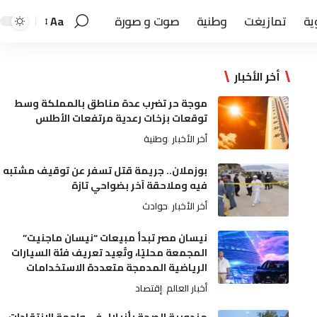
ية
تمازيغت
وطنية
صوت و صورة
Aa
أخر الأخبار
موجة حر تضرب عدة مناطق بالمملكة وسط
توقعات بزخات رعدية مرتفعات الأطلس
أخر الأخبار
وطنية
بوزملان.. جريمة قتل تسفر عن توقيف مشتبه
فيه وملاحقة آخر بضواحي تازة
أخر الأخبار
حوادث
نيسان مصر تبدأ مبيعات “نيسان ماجنيت”
المجمعة محليًا، وتُعِيد تعريف فئة السيارات
الرياضية المدمجة متعددة الاستخدامات
أخبار العالم
إقتصاد