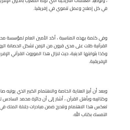
، وتوطيد العلاقات التاريخية التي تربط المغرب بالدول الإفر
في كل إصلاح وعمل تنموي في إفريقيا.
وفي كلمة بهذه المناسبة ، أكد الأمين العام لمؤسسة محمد
القرآنية ظلت على مدى قرون من الزمن تشكل الحصانة الروحي
وكذا بثوابتها الدينية، حيث لازال هذا الموروث القرآني الإف
الإفريقية.
وبعد أن أبرز العناية الخاصة والاهتمام الكبير الذي يوليه
وكتاتيبه وبأهل القرآن ، أشار إلى أن جائزة محمد السادس لل
تعكس هذا الاهتمام وتندرج ضمن مبادرات جلالة الملك في تقو
التمسك بكتاب الله.