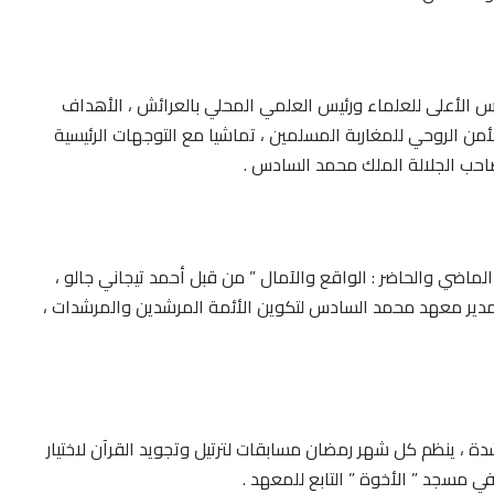
 الأعلى للعلماء ورئيس العلمي المحلي بالعرائش ، الأهداف
ن الروحي للمغاربة المسلمين ، تماشيا مع التوجهات الرئيسية
صاحب الجلالة الملك محمد السادس .
ماضي والحاضر : الواقع والآمال ” من قبل أحمد تيجاني جالو ،
ة لمدير معهد محمد السادس لتكوين الأئمة المرشدين والمرشدات ،
والي 400 إمام ومرشد ومرشدة ، ينظم كل شهر رمضان مسابقات لترتيل وتجويد القرآن لاختيار
ي مسجد ” الأخوة ” التابع للمعهد .