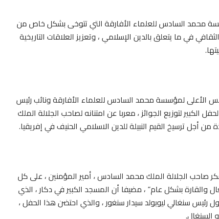
سسة محمد السادس للعلماء الأفارقة التي تتوخى بشكل خاص من
افي في ما يتعلق بالدين الإسلامي ، وتعزيز العلاقات التاريخية
تها.
لس الأعلى لمؤسسة محمد السادس للعلماء الأفارقة ونائب رئيس
فل الكبير لتوزيع الجوائز ، معربا عن امتنانه لصاحب الجلالة الملك
 أجل ترسيخ القيم النبيلة للدين الاسلامي الحنيف في إفريقيا.
ر صاحب الجلالة الملك محمد السادس ، أمير المؤمنين ، على كل
غال والقارة بشكل عام” ، مضيفا أن المسجد الكبير في دكار ، الذي
 جلالة المغفور له الملك الحسن الثاني عام 1964 وأول رئيس سنغالي ليوبولد سيدار سنغور ، والذي احتضن هذا الحفل ،
 السنغال.