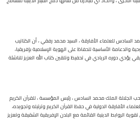
يقية الأخرى ، واتخاذ أي مبادرة من شأنها دمج القيم الدينية للتسامح
 السادس للعلماء الأفارقة ، السيد محمد رفقي ، أن الكتاتيب
ة والدعامة الأساسية للحفاظ على الهوية الإسلامية بإفريقيا،
ريقي يؤدي دوره الريادي في تحفيظ وتلقين كتاب الله العزيز للناشئة
 صاحب الجلالة الملك محمد السادس ، رئيس المؤسسة ، للقرآن الكريم
علماء الأفارقة الدولية في حفظ القرآن الكريم وترتيله وتجويده،
ية الروابط الدينية القائمة مع البلدن الإفريقية الشقيقة وتعزيز