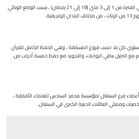
وعرفت دورة 2021 من المسابقة ، التي نظمت عن بعد ، في الفترة من 1 إلى 3 ماي (18 إلى 21 رمضان) ، بسبب الوضع الوبائي
ستوى كل بلد حسب فروع المسابقة ، وهي الحفظ الكامل للقرآن
يم مع الترتيل بباقي الروايات، والتجويد مع حفظ خمسة أحزاب من
وأعضاء فرع السنغال لمؤسسة محمد السادس للعلماء الأفارقة ،
صيات وممثلي العائلات الدينية الكبرى في السنغال.