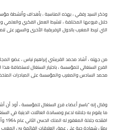
وذكر السيد رفقي ، بهذه المناسبة ، بأهداف وأنشطة مؤ
خلال فروعها المختلفة ، تنشيط العمل الفكري والعلمي والثق
التي تربط المغرب بالدول الإفريقية الأخرى والسهر على تنمي
من جهته ، أشاد محمد القريشي إبراهيم نياس ، عضو المج
الفرع السنغالي للمؤسسة ، باختيار السنغال لاستضافة هذا الح
محمد السادس والمغرب والمؤسسة على المبادرات المتخذة من
وقال إنه “باسم أعضاء فرع السنغال للمؤسسة ، أود أن أشك
ما يقوم به جلالته لدعم ومساندة العائلات الدينية في السن
افتتحه
يمثل شهادة حية على عمق العلاقات القائمة بين المغرب و