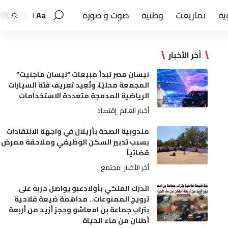
ية
تمازيغت
وطنية
صوت و صورة
Aa
أخر الأخبار
نيسان مصر تبدأ مبيعات “نيسان ماجنيت”
المجمعة محليًا، وتُعِيد تعريف فئة السيارات
الرياضية المدمجة متعددة الاستخدامات
أخبار العالم
إقتصاد
مندوبية الصحة بأزيلال في واجهة الانتقادات
بسبب تدبير السكن الوظيفي وملاحقة ممرض
قضائياً
أخر الأخبار
مجتمع
الدرك الملكي بأولادعبو يواصل حربه على
ترويج الممنوعات.. مداهمة ضيعة فلاحية
بتراب جماعة بن امعاشو وحجز أزيد من أربعة
أطنان من ماء الحياة