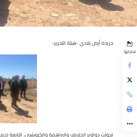
جريدة أرض بلادي -هيئة التحرير-
شاركها
تحولت دواوير الخلايف والبراهمة والكروشيين، التابعة لجم