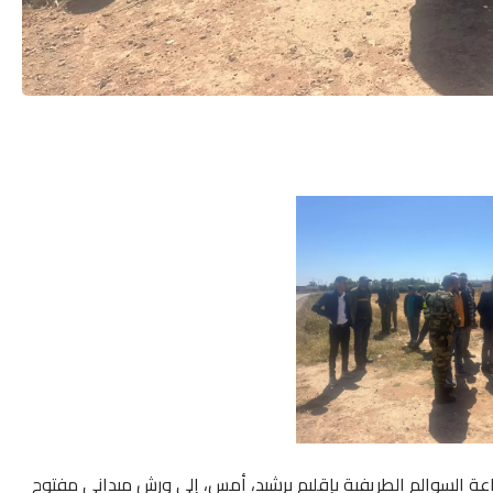
اعة السوالم الطريفية بإقليم برشيد، أمس، إلى ورش ميداني مفتوح