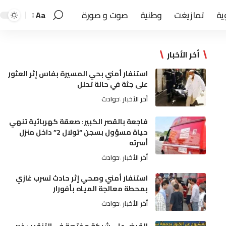
ية
تمازيغت
وطنية
صوت و صورة
Aa
أخر الأخبار
استنفار أمني بحي المسيرة بفاس إثر العثور
على جثة في حالة تحلل
أخر الأخبار
حوادث
فاجعة بالقصر الكبير: صعقة كهربائية تنهي
حياة مسؤول بسجن “تولال 2” داخل منزل
أسرته
أخر الأخبار
حوادث
استنفار أمني وصحي إثر حادث تسرب غازي
بمحطة معالجة المياه بأفورار
أخر الأخبار
حوادث