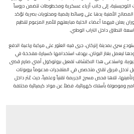
 اللوجيستية، إلى جانب أزياء عسكرية ومخطوطات تتضمن دروساً
لمصالح الأمنية يدها على وسائط رقمية ومحتويات بصرية تؤكد
ران يعلن فيهما أعضاء الخلية مبايعتهم للأمير المزعوم لتنظيم
سعة النطاق داخل التراب الوطني.
ودع سري بمدينة إنزكان، جرى فيه العثور على مركبة رباعية الدفع
ها ليعمل بغاز البوتان، بهدف استخدامها كسيارة مفخخة في
حيوية. واستدعى هذا الاكتشاف تفعيل بروتوكول أمني صارم قضى
 قبل تدخل فريق تقني متخصص في المتفجرات مدعوماً بروبوتات
مينها، تلاها فحص مسرح الجريمة تقنياً وعلمياً، حيث عُثر داخل
ر وموصولة بأسلاك كهربائية، فضلاً عن مواد كيميائية مختلفة