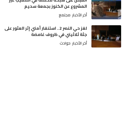
القبض على شبكة مختصة في التنقيب غير
المشروع عن الكنوز بجمعة سحيم
أخر الأخبار
مجتمع
لغز حي النصر 2.. استنفار أمني إثر العثور على
جثة ثلاثيني في ظروف غامضة
أخر الأخبار
حوادث