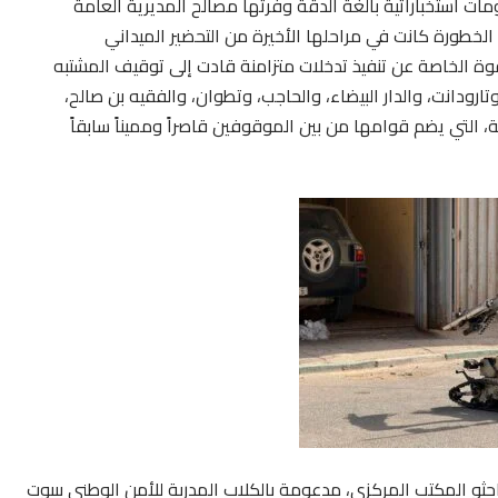
مات استخباراتية بالغة الدقة وفرتها مصالح المديرية العامة
لخطورة كانت في مراحلها الأخيرة من التحضير الميداني
لقوة الخاصة عن تنفيذ تدخلات متزامنة قادت إلى توقيف المشتبه
ودانت، والدار البيضاء، والحاجب، وتطوان، والفقيه بن صالح،
 التي يضم قوامها من بين الموقوفين قاصراً ومميناً سابقاً
ثو المكتب المركزي، مدعومة بالكلاب المدربة للأمن الوطني ببيوت