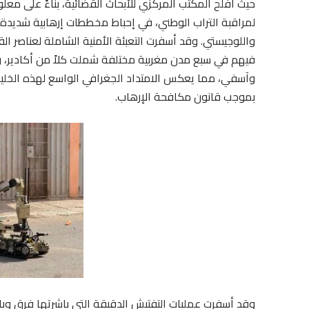
حيث أفلح المكتب المركزي للأبحاث القضائية، بناءً على معلو
لمراقبة التراب الوطني، في إحباط مخططات إرهابية شديدة ا
واللوجيستي. وقد أسفرت التعبئة الأمنية الشاملة لعناصر ا
فيهم في سبع مدن مغربية مختلفة شملت كلاً من أكادير، وتار
وآسفي، مما يعكس الامتداد الجغرافي الواسع لهذه الخلية،
بموجب قانون مكافحة الإرهاب.
وقد أسفرت عمليات التفتيش الدقيقة التي باشرتها فرق وباح