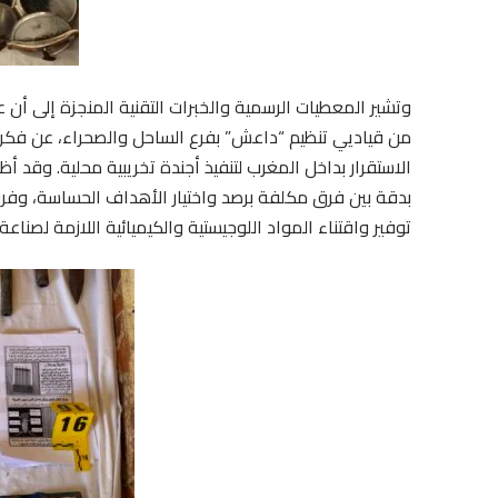
وتشير المعطيات الرسمية والخبرات التقنية المنجزة إلى أن ع
من قياديي تنظيم “داعش” بفرع الساحل والصحراء، عن فكرة 
الاستقرار بداخل المغرب لتنفيذ أجندة تخريبية محلية. وقد أظه
بدقة بين فرق مكلفة برصد واختيار الأهداف الحساسة، وفرق
توفير واقتناء المواد اللوجيستية والكيميائية اللازمة لصناعة