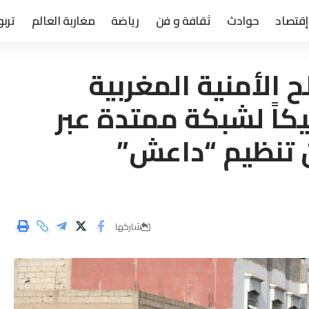
إقتصاد
حوادث
ثقافة و فن
رياضة
مغاربة العالم
تربو
 الأمنية المغربية
كاً لشبكة ممتدة عبر
 تنظيم “داعش”
شاركها