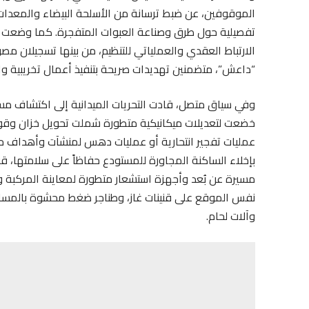
الموقوفين، عن ضبط ترسانة من الأسلحة البيضاء والمعدات
تفصيلية حول طرق وصناعة العبوات المتفجرة. كما وضعت ا
الارتباط العقدي والعملياتي للتنظيم، من بينها تسجيلان مصو
“داعش”، متضمنين تهديدات صريحة بتنفيذ أعمال تخريبية وا
وفي سياق متصل، قادت التحريات الميدانية إلى اكتشاف مست
خضعت لتعديلات ميكانيكية متطورة شملت تحويل خزان وقود
عمليات تفجير انتحارية أو عمليات دهس لمنشآت وأهداف 
بإخلاء الساكنة المجاورة للمستودع حفاظاً على سلامتها،
مسيرة عن بُعد وأجهزة استشعار متطورة لمعاينة المركبة وتأ
نفس الموقع على قنينات غاز، وطناجر ضغط محشوة بالمسامي
وآلات لحام.