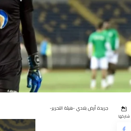
جريدة أرض بلادي -هيئة التحرير-
شاركها