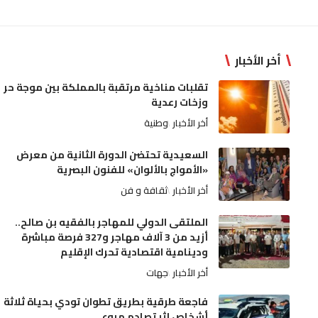
أخر الأخبار
تقلبات مناخية مرتقبة بالمملكة بين موجة حر
وزخات رعدية
أخر الأخبار
وطنية
السعيدية تحتضن الدورة الثانية من معرض
«الأمواج بالألوان» للفنون البصرية
أخر الأخبار
ثقافة و فن
الملتقى الدولي للمهاجر بالفقيه بن صالح..
أزيد من 3 آلاف مهاجر و327 فرصة مباشرة
ودينامية اقتصادية تحرك الإقليم
أخر الأخبار
جهات
فاجعة طرقية بطريق تطوان تودي بحياة ثلاثة
أشخاص إثر تصادم مروع