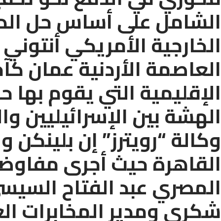
الشامل على أساس حل الدو
الخارجية الأمريكي أنتوني ب
العاصمة الأردنية عمان كآ
الإقليمية التي يقوم بها ح
الهشة بين الإسرائيليين و
وكالة “رويترز” إن بلينكن
القاهرة حيث أجرى مفاوض
المصري عبد الفتاح السيسي
شكري ومدير المخابرات ال