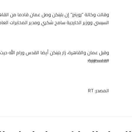
وقالت وكالة “رويترز” إن بلينكن وصل عمان قادما من الق
السيسي ووزير الخارجية سامح شكري ومدير المخابرات العا
وقبل عمان والقاهرة، زار بلينكن أيضا القدس ورام الله ح
الفلسطينية.
المصدر: RT