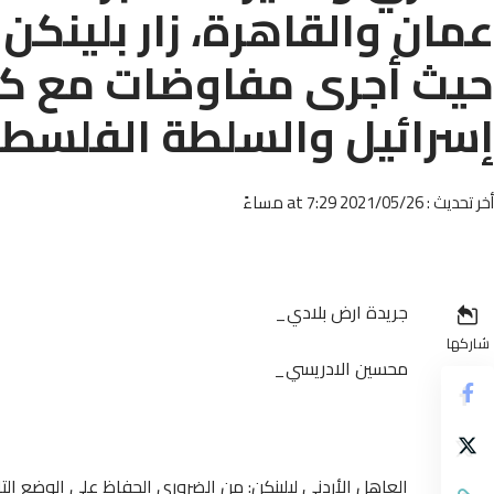
عمان والقاهرة، زار بلينكن 
حيث أجرى مفاوضات مع كب
إسرائيل والسلطة الفلسطينية
أخر تحديث : 2021/05/26 at 7:29 مساءً
جريدة ارض بلادي_
شاركها
محسين الادريسي_
العاهل الأردني لبلينكن: من الضروري الحفاظ على الوضع ال