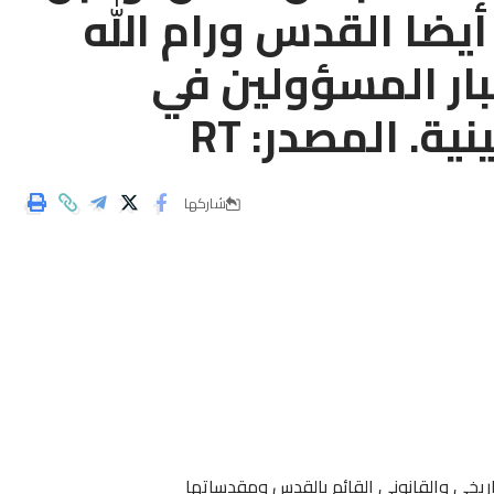
أيضا القدس ورام الله
ار المسؤولين في
. المصدر: RT
شاركها
تاريخي والقانوني القائم بالقدس ومقدساتها