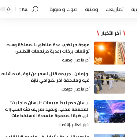
ية
تمازيغت
وطنية
صوت و صورة
Aa
أخر الأخبار
موجة حر تضرب عدة مناطق بالمملكة وسط
توقعات بزخات رعدية مرتفعات الأطلس
أخر الأخبار
وطنية
بوزملان.. جريمة قتل تسفر عن توقيف مشتبه
فيه وملاحقة آخر بضواحي تازة
أخر الأخبار
حوادث
نيسان مصر تبدأ مبيعات “نيسان ماجنيت”
المجمعة محليًا، وتُعِيد تعريف فئة السيارات
الرياضية المدمجة متعددة الاستخدامات
أخبار العالم
إقتصاد