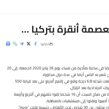
عصمة أنقرة بتركيا …
شاركها
إرتفعت السبت حصيلة ضحايا الزلزال القوي الذي هزّ شرق تركيا في ساعة متأخرة من مساء يوم 26 يناير 2020 الجمعة، إلى 20
ذي شعر به الناس أيضا في عدة دول مجاورة.
وقال مركز رصد الزلازل “الأورو متوسطي”، إن الزلزال الذي بلغت شدته 6.8 درجة وقع في إقليم ألازيغ على بعد قرابة 550
الارتدادية بعد الزلزال.
وذكرت هيئة إدارة الكوارث والطوارئ بتركيا في ساعة مبكرة من صباح السبت، أن 16 شخصا لقوا حتفهم في ألازيغ وأربعة
حسبما نقلت “رويترز”.