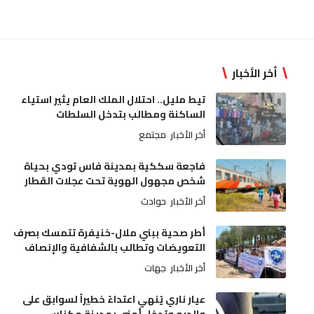
أخر الأخبار
تيط مليل.. احتلال الملك العام يثير استياء
الساكنة ومطالب بتدخل السلطات
أخر الأخبار
مجتمع
فاجعة سككية بمدينة فاس تودي بحياة
شخص مجهول الهوية تحت عجلات القطار
أخر الأخبار
حوادث
أطر صحية ببني ملال-خنيفرة تتمسك بصرف
التعويضات وتطالب بالشفافية والإنصاف
أخر الأخبار
جهات
عيار ناري يُنهي اعتداءً خطيراً لسوابق على