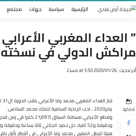
الرئيسية
سياسة
جهات
مجتمع
” العداء المغربي الأعراب
مراكش الدولي في نسخته 31 “
أخر تحديث : 2020/01/26 at 5:50 مساءً
يناير2020 ، تحت الرعاية السامية للملك محمد السادس.
شاركها
ودقيقة و52 ثانية، حل حميد الجناتي ثالثا بساعة ودقيقة و58 ثانية .
هنيئا للبطل المغربي محمد رضا الأعرابي في آنتطار تألق باقي