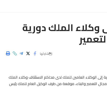
ى وكلاء الملك دورية
تعمير
شاركها
سة النيابة العامة يوم الجمعة 24 يناير 2020 دورية إلى الوكلاء العامين للملك لدى محاكم الاستئناف وكلاء الملك
 مجال التعمير والبناء، موقعة من طرف الوكيل العام للملك رئيس
ن ظاهرة البناء غير القانوني من تداعيات خطيرة، لعدم احترامها شروط
د العمراني، عمل المشرع على تدعيم الترسانة القانونية للتعمير