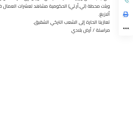
وبثت محطة (تي.أر.تي) الحكومية مشاهد لعشرات العمال في
ألازيغ.
تعازينا الحارة إلى الشعب التركي الشقيق.
مراسلة / أرض بلادي