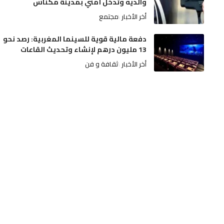
والديه وتدخل أمني بمدينة مكناس
أخر الأخبار
مجتمع
دفعة مالية قوية للسينما المغربية: رصد نحو
13 مليون درهم لإنشاء وتحديث القاعات
أخر الأخبار
ثقافة و فن