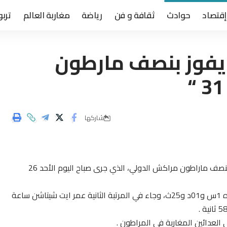
إقتصاد
حوادث
ثقافة و فن
رياضة
مغاربة العالم
تربو
ي يفوز بنصف مارطون
شاركها
فاز العداء المغربي محمد رضا الأعرابي بلقب الدورة ال31 لنصف ماراطون مراكش الدولي، الذي جرى صباح اليوم الأحد 26
وقطع الأعرابي مسافة السباق (097ر21 كلم) في زمن قدره 1س و01د و25ث، وجاء في المرتبة الثانية عمر ايت شيتاشن ساعة
 العدائين المغاربة في المراطون .