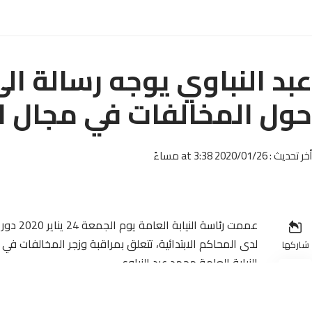
عبد النباوي يوجه رسالة ال
حول المخالفات في مجال ال
أخر تحديث : 2020/01/26 at 3:38 مساءً
عممت رئا
لدى المحاكم الابتدائية، تتعلق بمراقبة وزجر المخالفات في
شاركها
النيابة العامة محمد عبد النباوي.
وأكدت دورية رئاسة النيابة العامة بالرباط أن ” لما يترتب ع
السلامة المطلوبة، فضلا عن انعكاساتها السلبية على المشه