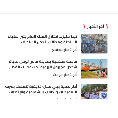
أخر الأخبار
تيط مليل.. احتلال الملك العام يثير استياء
الساكنة ومطالب بتدخل السلطات
أخر الأخبار
مجتمع
فاجعة سككية بمدينة فاس تودي بحياة
شخص مجهول الهوية تحت عجلات القطار
أخر الأخبار
حوادث
أطر صحية ببني ملال-خنيفرة تتمسك بصرف
التعويضات وتطالب بالشفافية والإنصاف
أخر الأخبار
جهات
عيار ناري يُنهي اعتداءً خطيراً لسوابق على
والديه وتدخل أمني بمدينة مكناس