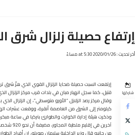
إرتفاع حصيلة زلزال شرق ال
أخر تحديث : 2020/01/26 at 5:30 مساءً
قتيل، كما سجل انهيار مبان في بلدات قرب مركز الزلزال ال
شاركها
كيلومتر إلى الشرق من العاصمة أنقرة، ووقعت عشرات الهزات 
آخرين في إقليم ملطية المجاور، مضيفة أن نحو 920 شخصا أصيبوا ونقلوا إلى مستشفيات بالمنطقة.
من جانبه قال وزير الداخلية سليمان صويلو، إن أفراد الطوارئ يبحثون عن 30 شخص تحت الأنقاض، 