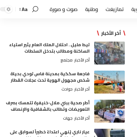
ية
تمازيغت
وطنية
صوت و صورة
Aa
أخر الأخبار
تيط مليل.. احتلال الملك العام يثير استياء
الساكنة ومطالب بتدخل السلطات
أخر الأخبار
مجتمع
فاجعة سككية بمدينة فاس تودي بحياة
شخص مجهول الهوية تحت عجلات القطار
أخر الأخبار
حوادث
أطر صحية ببني ملال-خنيفرة تتمسك بصرف
التعويضات وتطالب بالشفافية والإنصاف
أخر الأخبار
جهات
عيار ناري يُنهي اعتداءً خطيراً لسوابق على