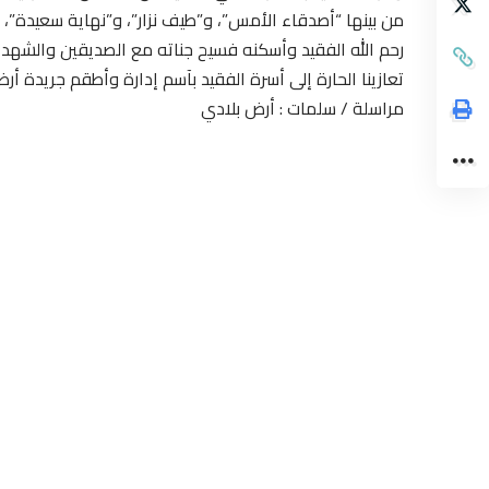
من بينها “أصدقاء الأمس”، و”طيف نزار”، و”نهاية سعيدة”، ون
رحم الله الفقيد وأسكنه فسيح جناته مع الصديقين والشهدا
تعازينا الحارة إلى أسرة الفقيد بآسم إدارة وأطقم جريدة أ
مراسلة / سلمات : أرض بلادي