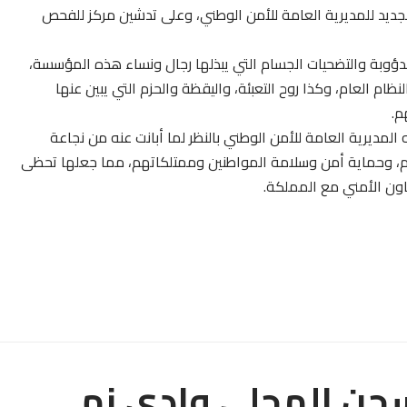
لجديد للمديرية العامة للأمن الوطني، وعلى تدشين مركز للفحص
لدؤوبة والتضحيات الجسام التي يبذلها رجال ونساء هذه المؤسسة،
م العام، وكذا روح التعبئة، واليقظة والحزم التي يبين عنها
م.
لمديرية العامة للأمن الوطني بالنظر لما أبانت عنه من نجاعة
ظام، وحماية أمن وسلامة المواطنين وممتلكاتهم، مما جعلها تحظى
عاون الأمني مع المملكة.
سجن المحلي وادي زم .