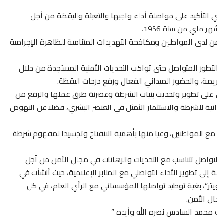
 التأكيد على مواصلة أداء واجبها والتعبئة واليقظة من أجل
 ماي من سنة 1956،
من لدى المواطنين ومكافحة التهديدات المتنامية للظاهرة الإجرامية
لى درب التطور المتواصل حتى تواكب التحديات الأمنية المستجدة من خلال
يمة، والحضور الميداني الفعال ورفع درجات اليقظة.
 على تطوير وتحديث بنيات الشرطة وعصرنة طرق عملها والرفع من
انية للشرطة والاستثمار الأمثل في العنصر البشري، فضلا عن النهوض
مع المواطنين، وعيا منها بأهمية الانفتاح وتجسيدا لمفهوم شرطة
لتواصل تتناسب مع التحديات والرهانات في مجال الأمن من أجل
إلى تطوير الأداء التواصلي مع المنابر الإعلامية، حيث أنشأت في
ي ” تويتر”، بغية توطيد تواصلها المؤسساتي مع الرأي العام، في كل
ال الأمن.
 محمد السادس نصره الله وأيده ”