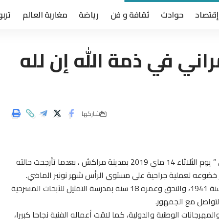
إقتصاد
حوادث
ثقافة و فن
رياضة
مغاربة العالم
تربو
راني في ذمة الله إن لله
شاركها
إنتقل إلى جوار ربه الفنان المغربي القدير “عبد الله العمراني ” يوم الثلاثاء 14 ماي 2019 بمدينة مراكش ، بعدما تأرجحت حالته
ثر خضوعه لعملية جراحية على مستوى الرأس شهر نونبر الماضي.
ويشار ان الفقيد عبد الله العمراني ولد في مدينة مراكش سنة 1941، والتحق وعمره 18 سنة بمدرسة التمثيل للأبحاث المسرحية
لتواصل مع الجمهور.
هرجانات الوطنية والدولية، كما لاقت أعماله الفنية نجاحا كبيرا،