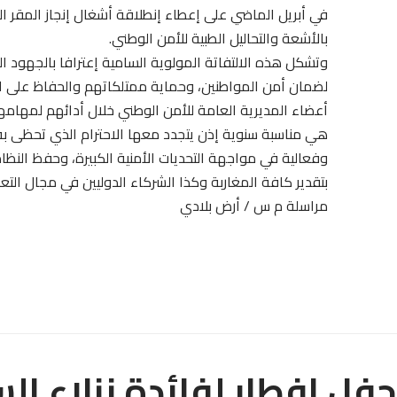
في أبريل الماضي على إعطاء إنطلاقة أشغال إنجاز المقر ا
بالأشعة والتحاليل الطبية للأمن الوطني.
وتشكل هذه الالتفاتة المولوية السامية إعترافا بالجهود ا
لضمان أمن المواطنين، وحماية ممتلكاتهم والحفاظ على النظا
أعضاء المديرية العامة للأمن الوطني خلال أدائهم لمهامه
هي مناسبة سنوية إذن يتجدد معها الاحترام الذي تحظى به ا
وفعالية في مواجهة التحديات الأمنية الكبيرة، وحفظ الن
بتقدير كافة المغاربة وكذا الشركاء الدوليين في مجال الت
مراسلة م س / أرض بلادي
حفل افطار لفائدة نزلاء ال