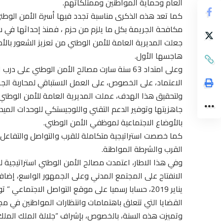
العام وحماية المواطنين وممتلكاتهم.
كما تعد هذه الذكرى مناسبة تجدد فيها أسرة الأمن الوطني
مكافحة الجريمة بكل ما يلزم من حزم ، فمنذ إحداثها في شهر
جعلت المديرية العامة للأمن الوطني من تعزيز الشعور بالأ
هاجسها الأول.
وعلى امتداد 63 سنة سارت مصالح الأمن الوطني ع
الاعتماد، على الخصوص، على العمل الاستباقي لمحاربة الجر
ولتحقيق هذا الهدف، عملت المديرية العامة للأمن الوطني
جاهزيتها وتوفير الدعم التقني واللوجيستكي للوحدات الميد
بالأوضاع الاجتماعية لموظفي الأمن الوطني.
كما خصصت استراتيجية متكاملة للقرب والتواصل والتفاعل 
القرب والشرطة المواطنة.
وفي هذا الاطار، اعتمدت مصالح الأمن الوطني استراتيجية ل
الانفتاح على المجتمع المدني وعلى الجمهور الواسع، إضافة 
يناير 2019، حسابا رسميا على موقع التواصل الاجتماع
القضايا التي تتعلق باهتمامات وانتظارات المواطنين في مج
وتميزت هذه السنة، بالخصوص، بإشراف “جلالة الملك الملك