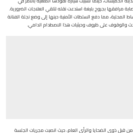
نة الخميسات، حينما تسببت سيارة تقودها المعنية بالأمر في
ابة مرافقها بجروح بليغة استدعت نقله لتلقي العلاجات الضرورية.
 المحلية، مما دفع السلطات الأمنية حينها إلى وضع نجلة الفنانة
البحث والوقوف على ظروف وحيثيات هذا الاصطدام الدامي.
ن قبل ذوي الضحايا والرأي العام، حيث انصبت مجريات الجلسة