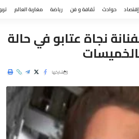
إقتصاد
حوادث
ثقافة و فن
رياضة
مغاربة العالم
تربو
فنانة نجاة عتابو في حالة
بالخميسات
شاركها