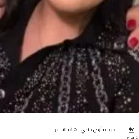
جريدة أرض بلادي -هيئة التحرير-
شاركها