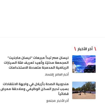
أخر الأخبار
نيسان مصر تبدأ مبيعات “نيسان ماجنيت”
المجمعة محليًا، وتُعِيد تعريف فئة السيارات
الرياضية المدمجة متعددة الاستخدامات
أخبار العالم
إقتصاد
مندوبية الصحة بأزيلال في واجهة الانتقادات
بسبب تدبير السكن الوظيفي وملاحقة ممرض
قضائياً
أخر الأخبار
مجتمع