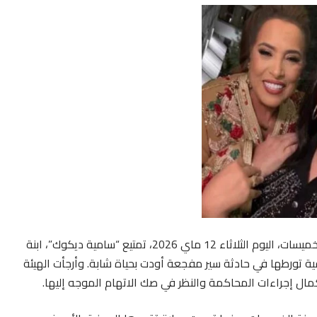
قررت الغرفة الجنحية التلبسية بالمحكمة الابتدائية لمدينة الخميسات، اليوم الثلاثاء 12 ماي 2026، تمتيع “سامية ديكوك”، ابنة
فية تورطها في حادثة سير مفجعة أودت بحياة شابة. وأرجأت الهيئة
مال إجراءات المحاكمة والنظر في صك الاتهام الموجه إليها.