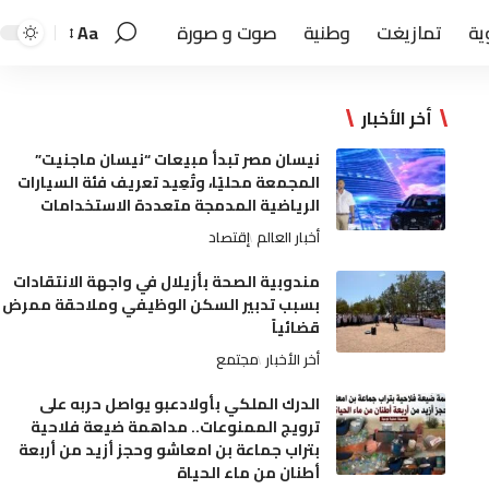
ية
تمازيغت
وطنية
صوت و صورة
Aa
أخر الأخبار
نيسان مصر تبدأ مبيعات “نيسان ماجنيت”
المجمعة محليًا، وتُعِيد تعريف فئة السيارات
الرياضية المدمجة متعددة الاستخدامات
أخبار العالم
إقتصاد
مندوبية الصحة بأزيلال في واجهة الانتقادات
بسبب تدبير السكن الوظيفي وملاحقة ممرض
قضائياً
أخر الأخبار
مجتمع
الدرك الملكي بأولادعبو يواصل حربه على
ترويج الممنوعات.. مداهمة ضيعة فلاحية
بتراب جماعة بن امعاشو وحجز أزيد من أربعة
أطنان من ماء الحياة