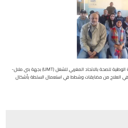
تتابع اللجنة الجهوية للمساعدين في العلاج التابعة للجامعة الوطنية للصحة بالاتحاد المغربي للشغل (UMT) بجهة بني ملال-
ن في العلاج من مضايقات وشطط في استعمال السلطة بأشكال