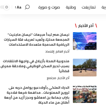
ية
تمازيغت
وطنية
صوت و صورة
Aa
أخر الأخبار
نيسان مصر تبدأ مبيعات “نيسان ماجنيت”
المجمعة محليًا، وتُعِيد تعريف فئة السيارات
الرياضية المدمجة متعددة الاستخدامات
أخبار العالم
إقتصاد
مندوبية الصحة بأزيلال في واجهة الانتقادات
بسبب تدبير السكن الوظيفي وملاحقة ممرض
قضائياً
أخر الأخبار
مجتمع
الدرك الملكي بأولادعبو يواصل حربه على
ترويج الممنوعات.. مداهمة ضيعة فلاحية
بتراب جماعة بن امعاشو وحجز أزيد من أربعة
أطنان من ماء الحياة