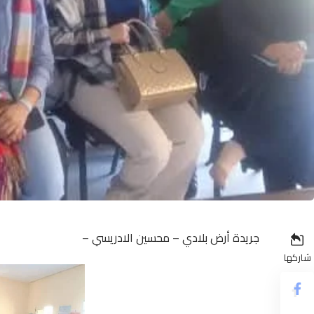
جريدة أرض بلادي – محسين الادريسي –
شاركها