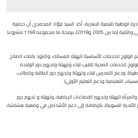
بة، تخليدا للذكرى الـ16 لإطلاق المبادرة الوطنية للتنمية البشرية، أكد السيد فؤاد المحمدي أن حصلية
المبادرة الوطنية بإقليم القنيطرة عرفت، خلال مرحلتيها الأولى والثانية (ما بين 2005 و2018)، برمجة ما مجموعه 1168 مشروعا
ولوج للخدمات الأساسية (تهيئة المسالك، والتزود بالماء الصالح
ولوج للخدمات الصحية للقرب (بناء وتهيئة وتجهيز دور الولادة
ية)، ودعم التمدرس (بناء وتهيئة وتجهيز دور الطالبة والطالب،
سات التعليمية ودعم التعليم الأولي).
مرأة (تهيئة وتجهيز الفضاءات الرياضية، وتهيئة و تجهيز دور
هيز الأندية النسوية)، بالإضافة إلى دعم الأشخاص في وضعية هشاشة،