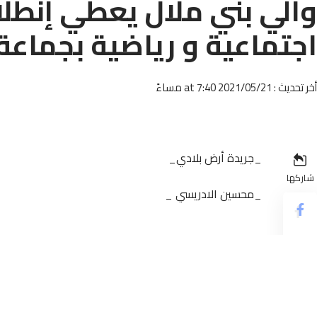
والي بني ملال يعطي إنطل
اجتماعية و رياضية بجماعة
أخر تحديث : 2021/05/21 at 7:40 مساءً
_جريدة أرض بلادي_
شاركها
_محسين الادريسي _
المشاريع الاجتماعية والرياضية وذلك بمناسبة مرور 16 سنة على انطلاق المبادرة الوطنية للتنمية البشرية.