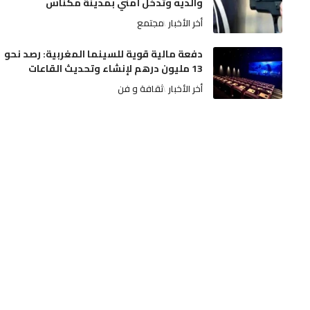
والديه وتدخل أمني بمدينة مكناس
أخر الأخبار
مجتمع
دفعة مالية قوية للسينما المغربية: رصد نحو
13 مليون درهم لإنشاء وتحديث القاعات
أخر الأخبار
ثقافة و فن