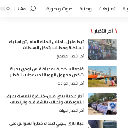
ية
تمازيغت
وطنية
صوت و صورة
Aa
أخر الأخبار
تيط مليل.. احتلال الملك العام يثير استياء
الساكنة ومطالب بتدخل السلطات
أخر الأخبار
مجتمع
فاجعة سككية بمدينة فاس تودي بحياة
شخص مجهول الهوية تحت عجلات القطار
أخر الأخبار
حوادث
أطر صحية ببني ملال-خنيفرة تتمسك بصرف
التعويضات وتطالب بالشفافية والإنصاف
أخر الأخبار
جهات
عيار ناري يُنهي اعتداءً خطيراً لسوابق على