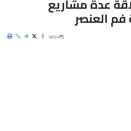
اقة عدة مشاريع
 فم العنصر
شاركها
أشرف السيد الخطيب لهبيل والي جهة بني ملال خنيفرة زوال يومه الخميس 20 ماي 2021 على إعطاء الانطلاقة للعديد من