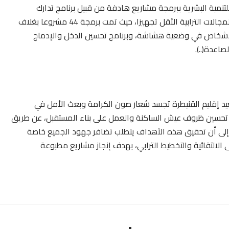
تنمية البشرية ببرمجة مشاريع هادفة من قبيل برنامج تدارك
الخصاص على مستوى البنيات التحتية والخدمات الأساسية بالمجالات الترابية الأقل تجهيزا، حيث تمت برمجة 44 مشروعا بغلاف
مواكبة الأشخاص في وضعية هشاشة، وبرنامج تحسين الدخل والإدماج
صاعدة(..).
د إقليم القنيطرة تجسد شعار صون الكرامة وبعث الأمل في
 تحسين ظروف عيش الساكنة والعمل على بناء المستقبل، عن طريق
را إلى أن تحقيق هذه الأهداف يتطلب تضافر جهود الجميع خاصة
الالتقائية والتخطيط الترابي، بهدف إنجاز مشاريع مطبوعة