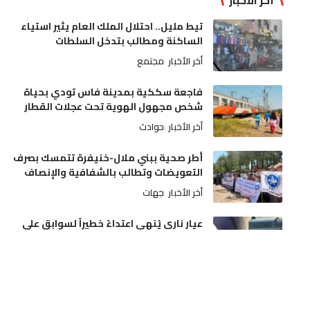
أخر الأخبار
تيط مليل.. احتلال الملك العام يثير استياء
الساكنة ومطالب بتدخل السلطات
أخر الأخبار
مجتمع
فاجعة سككية بمدينة فاس تودي بحياة
شخص مجهول الهوية تحت عجلات القطار
أخر الأخبار
حوادث
أطر صحية ببني ملال-خنيفرة تتمسك بصرف
التعويضات وتطالب بالشفافية والإنصاف
أخر الأخبار
جهات
عيار ناري يُنهي اعتداءً خطيراً لسوابق على
والديه وتدخل أمني بمدينة مكناس
أخر الأخبار
مجتمع
دفعة مالية قوية للسينما المغربية: رصد نحو
13 مليون درهم لإنشاء وتحديث القاعات