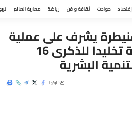
إقتصاد
حوادث
ثقافة و فن
رياضة
مغاربة العالم
تربو
قنيطرة يشرف على عملية
تسليم أجهزة ومعدات طبية تخليدا للذكرى 16
تنمية البشرية
شاركها