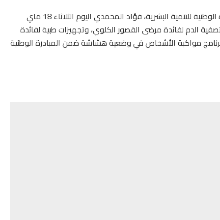
أشرف عامل إقليم القنيطرة، رئيس اللجنة الإقليمية للمبادرة الوطنية للتنمية البشرية، فؤاد المحمدي اليوم الثلاثاء 18 ماي
ستشفى الإدريسي بالقنيطرة، على تسليم 24 آلة لتصفية الدم لفائدة مرضى القصور الكلوي، وتجهيزات طبية لفائدة
 برنامج مواكبة الأشخاص في وضعية هشاشة ضمن المبادرة الوطنية