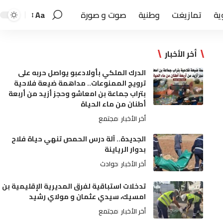
ية
تمازيغت
وطنية
صوت و صورة
Aa
أخر الأخبار
الدرك الملكي بأولادعبو يواصل حربه على
ترويج الممنوعات.. مداهمة ضيعة فلاحية
بتراب جماعة بن امعاشو وحجز أزيد من أربعة
أطنان من ماء الحياة
أخر الأخبار
مجتمع
الجديدة.. آلة درس الحمص تنهي حياة فلاح
بدوار الرياينة
أخر الأخبار
حوادث
تدخلات استباقية لفرق المديرية الإقليمية بن
امسيك، سيدي عثمان و مولاي رشيد
أخر الأخبار
مجتمع