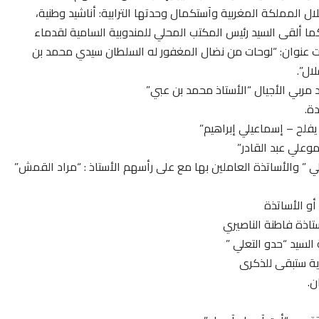
المملكة المغربية وآستكمال وحدتها الترابية: أناشيد وطنية،
ما ألقى السيد رئيس المكتب المحلي للمندوبية السامية لقدماء
حت عنوان: “لوحات من نضال المغفور له السلطان سيدي محمد بن
ال”.
د مربي الأجيال “الأستاذ محمد بن عبي”
ة.
يفلح – إسماعيلي إبراهيم”
وعلي عبد القادر”
ي ” والأساتذة العاملين بها مع على رأسهم الأستاذ : “مراد القمش”
أو الأساتذة
تاذة فاطنة الناصيري
لسيد “حدو التعلي ”
ية ستبقى للذكرى
ن.