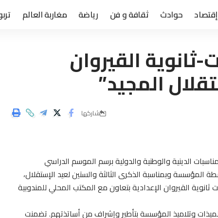
إقتصاد
حوادث
ثقافة و فن
رياضة
مغاربة العالم
تربو
ت-ثانوية القيروان
تقلال المجيد”
شاركها
لمناسبات الدينية والوطنية والدولية برسم الموسم الدراسي
ي لأنشطة المؤسسة وبمناسبة الذكرى الثالثة والستين لعيد الإستقلال،
انوية القيروان الإعدادية بتعاون مع المكتب المحلي للمندوبية
ة يوم السبت 24 نونبر 2018، بمشاركة تلميذات وتلاميذ المؤسسة بتأطير وإشراف من أساتذتهم. تضمنت