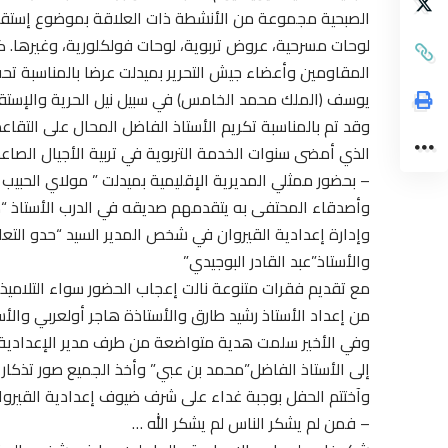
الصبحية مجموعة من الأنشطة ذات العلاقة بموضوع إستقلال 
لوحات مسرحية، عروض تربوية، لوحات فولكلورية، وغيرها. ك
المقاومين وأعضاء جيش التحرير بميدلت عرضا بالمناسبة ت
يوسف (الملك محمد الخامس) في سبيل نيل الحرية والإستقل
وقد تم بالمناسبة تكريم الأستاذ الفاضل المحال على التقاع
الذي أمضى سنوات الخدمة التربوية في تربية الأجيال الصاعد
– بحضور ممثلي المديرية الإقليمية بميدلت ” مولاي الحبيب 
وأصدقاء المحتفى به يتقدمهم صديقه في الدرب الأستاذ “م
وإدارة إعدادية القيروان في شخص المدير السيد “حدو التعل
والأستاذ”عبد القادر البوجيدي”
مع تقديم فقرات متنوعة نالت إعجاب الحضور سواء التلاميذ 
من إعداد الأستاذ رشيد طارق والأستاذة هاجر أولعربي والأس
وفي الأخير سلمت هدية متواضعة من طرف مدير الإعدادية ا
إلى الأستاذ الفاضل”محمد بن عبي” وأخذ الجميع صور تذكار
وآختتم الحفل بوجبة غداء على شرف ضيوف إعدادية القيروا
– فمن لم يشكر الناس لم يشكر الله …