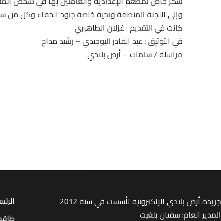
شكر خاص لمطعم الإعدادية والعاملين بها في شخص المقتص
وإلى اللجنة المنظمة وتحية خاصة جنود الخفاء وكل من س
كانت في التقديم : غزلان الطاهيري
في الثوثيق : عبد القادر البوجيدي – رشيد مداح
مراسلة / سلمات – أرض بلادي
جريدة أرض بلادي الإلكترونية تأسست في سنة 2012
الرئي
المدير العام: سفيان بلغيت
طاقم