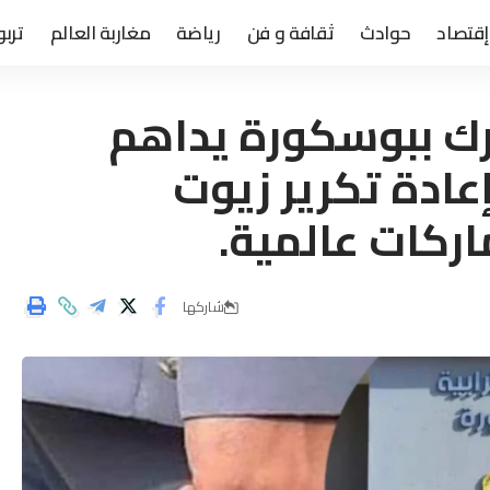
إقتصاد
حوادث
ثقافة و فن
رياضة
مغاربة العالم
تربو
رك ببوسكورة يداهم
ادة تكرير زيوت
كات عالمية.
شاركها