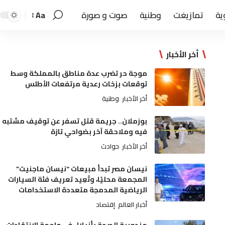
ية
تمازيغت
وطنية
صوت و صورة
Aa
أخر الأخبار
موجة حر تضرب عدة مناطق بالمملكة وسط
توقعات بزخات رعدية مرتفعات الأطلس
أخر الأخبار
وطنية
بوزملان.. جريمة قتل تسفر عن توقيف مشتبه
فيه وملاحقة آخر بضواحي تازة
أخر الأخبار
حوادث
نيسان مصر تبدأ مبيعات “نيسان ماجنيت”
المجمعة محليًا، وتُعِيد تعريف فئة السيارات
الرياضية المدمجة متعددة الاستخدامات
أخبار العالم
إقتصاد