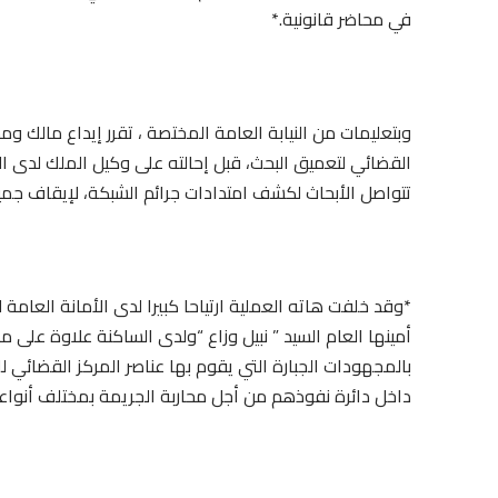
في محاضر قانونية.*
وبتعليمات من النيابة العامة المختصة ، تقرر إيداع مالك وم
القضائي لتعميق البحث، قبل إحالته على وكيل الملك لدى المحك
تتواصل الأبحاث لكشف امتدادات جرائم الشبكة، لإيقاف جميع
*وقد خلفت هاته العملية ارتياحا كبيرا لدى الأمانة العا
أمينها العام السيد ” نبيل وزاع “ولدى الساكنة علاوة عل
بالمجهودات الجبارة التي يقوم بها عناصر المركز القضائي ل
داخل دائرة نفوذهم من أجل محاربة الجريمة بمختلف أنواعه