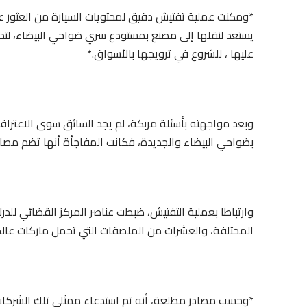
*ومكنت عملية تفتيش دقيق لمحتويات السيارة من العثور عل
يستعد لنقلها إلى مصنع بمستودع سري ضواحي البيضاء، لتد
عليها ، للشروع في ترويجها بالأسواق.*
وبعد مواجهته بأسئلة مربكة، لم يجد السائق سوى الاعتراف ب
بضواحي البيضاء والجديدة، فكانت المفاجأة أنها تضم مصا
وارتباطا بعملية التفتيش، ضبطت عناصر المركز القضائي للدر
المختلفة، والعشرات من الملصقات التي تحمل ماركات عالمي
*وحسب مصادر مطلعة، أنه تم استدعاء ممثلي تلك الشركات ال