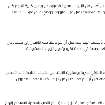
ى أطنان من الزيوت المحروقة، عبارة عن براميل كبيرة الحجم كان
ويرها وتصنيعها قبل ملء قارورات ووضع لصاق ماركات عالمية
أنشطته الإجرامية، قبل أن يتم بدلالة منه الانتقال إلى مستودعين
نع مختصة في إعادة تكرير وتدوير الزيوت المغشوشة.
ك الملكي بسرية بوسكورة الآلاف من القنينات الفارغة ذات الأحجام
ة، قبل أن يتم حجز أطنان من الزيوت ذات المصدر المجهول.
عالمية والمحلية للزيوت، التي يتم النصب باسمها، للاستماع إليهم