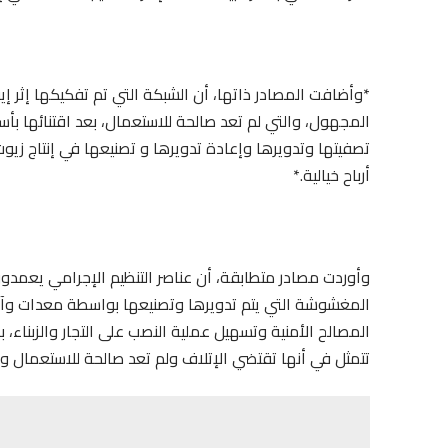
*وأضافت المصادر ذاتها، أن الشبكة التي تم تفكيكها إثر 
المجهول، والتي لم تعد صالحة للاستعمال، بعد اقتنائها ب
تصفيتها وتدويرها وإعادة تدويرها و تصنيعها في إنتاج ز
أرباح خيالية.*
وأوردت مصادر متطابقة، أن عناصر التنظيم الإجرامي يعمدون
المغشوشة التي يتم تدويرها وتصنيعها بواسطة معدات وآل
المصالح الأمنية وتسهيل عملية النصب على التجار والزبناء،
تتمثل في أنها تقتضي الإتلاف ولم تعد صالحة للاستعمال وا