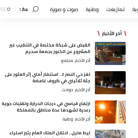
ية
تمازيغت
وطنية
صوت و صورة
Aa
أخر الأخبار
القبض على شبكة مختصة في التنقيب غير
المشروع عن الكنوز بجمعة سحيم
أخر الأخبار
مجتمع
لغز حي النصر 2.. استنفار أمني إثر العثور على
جثة ثلاثيني في ظروف غامضة
أخر الأخبار
حوادث
ارتفاع قياسي في درجات الحرارة وتقلبات جوية
رعدية تشهدها عدة مناطق بالمملكة
أخر الأخبار
وطنية
تيط مليل.. احتلال الملك العام يثير استياء