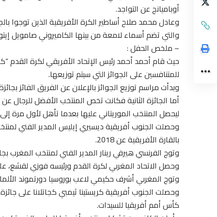
أوباميانج عن التواجد.
وعادل محمد صلاح أساطير الكرة الأفريقية الذين توجوا بالجائ
والتي تضم أسماء لامعة من بينها الكاميروني صامويل إيتو 
– ملخص الحفل :
حيث قام أحمد أحمد رئيس الإتحاد الأفريقي لكرة القدم “كا
للمتنافسين على الجوائز التي سيتم توزيعها.
وبدأت مراسم توزيع الجوائز بالإعلان عن الفريق الفائز بجائزة أفضل منتخب للسيدا
أما الجائزة الثانية فكانت تخص المنتخب الأفضل للرجال عن 
ليحصل المنتخب الموريتاني عليها بعدما تأهل لأول مرة إلى
وحصلت الجنوب أفريقية ديسيري إيليس المدير الفني لمنتخ
بالقارة الأفريقية عن 2018.
وتوج الفرنسي هيرفي رينار المدير الفني لمنتخب المغرب بجائز
وحصل الاتحاد المغربي لكرة القدم ورئيسه فوزي لقشع، على
وتوج المغربي أشرف حكيمي لاعب بوروسيا دورتموند الألمان
وحصلت الجنوب أفريقية كريستينا ثيمبي كجاتلانا على جائ
كأس أمم أفريقيا للسيدات.