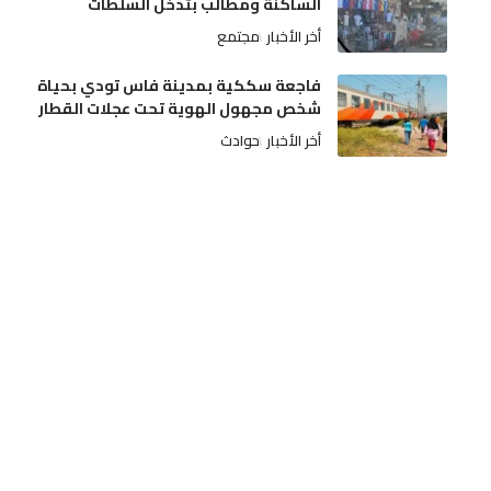
الساكنة ومطالب بتدخل السلطات
أخر الأخبار
مجتمع
فاجعة سككية بمدينة فاس تودي بحياة
شخص مجهول الهوية تحت عجلات القطار
أخر الأخبار
حوادث