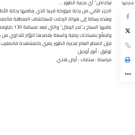
نيكداض” أي بحيرة الطيور …
شاركها
الجزء الثاني من رحلة مرزوكة قريبا الذي ينظمها رحالة الأط
وهذه رسالة إلى هواة الرحلات لآستكشاف المنطقة فالمنطقة
يلقبها السياح بـ”بحر الرمال” والتي تبعد مسافة 130 كيلومتراً عن مدينة الراشدية.
وتتمتّع بمساحات رملية واسعة يقصدها الزوّار للتداوي من دا
فإن المنظر العام لبحيرة الطيور يغري بالمشاهدة فالمغرب 
توثيق : أنور أوجيل
مراسلة : سلمات : أرض بلادي