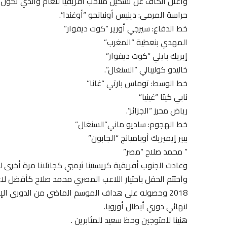
وأعلن الكاف عن تشكيل منتخب أفريقيا للعام والذي تكون 
حراسة المرمى: دينيس أونيانجو “أوغندا”.
خط الدفاع: سيرجي أورير “كوت ديفوار”
المهدي بنعطية “المغرب”
إيريك بايلي “كوت ديفوار”
خاليدو كوليبالي “السنغال”.
خط الوسط: توماس بارتي “غانا”
نابي كيتا “غينيا”
رياض محرز “الجزائر”.
خط الهجوم: ساديو ماني”السنغال”
بيير إيميريك أوباميانج “الجابون”
” محمد صلاح “مصر”
وعادت الجنوب أفريقية كريستينا ثيمبي كجاتلانا مرة أخرى ل
2018 وحصوله على هداف الموسم الماضي من الدوري الإ
لنهائي دوري أبطال أوروبا.
هنيئا للمتوجين وحظ سعيد للمثابرين .