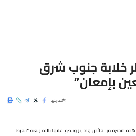
ر خلابة جنوب شرق
ين بإمعان”
شاركها
ه البحيرة من فائض واد زيز وينطق عليها بالامازيغية “تيفرط