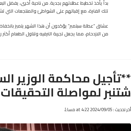
بدأ يأخذ تخطيط عطلاتهم بجدية. من ناحية أخرى، يفضل ا
تلك الفترة، مع إقبالهم على الشواطئ والمنتجعات التي تشه
عشاق “عطلة سبتمبر” يؤكدون أن هذا الشهر يتميز بانخفاض 
من الازدحام، مما يجعل تجربة الترفيه وتناول الطعام أكثر ر
شتنبر لمواصلة التحقيقات*
أخر تحديث : 2024/09/05 at 4:22 مساءً