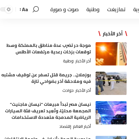
ية
تمازيغت
وطنية
صوت و صورة
Aa
أخر الأخبار
موجة حر تضرب عدة مناطق بالمملكة وسط
توقعات بزخات رعدية مرتفعات الأطلس
أخر الأخبار
وطنية
بوزملان.. جريمة قتل تسفر عن توقيف مشتبه
فيه وملاحقة آخر بضواحي تازة
أخر الأخبار
حوادث
نيسان مصر تبدأ مبيعات “نيسان ماجنيت”
المجمعة محليًا، وتُعِيد تعريف فئة السيارات
الرياضية المدمجة متعددة الاستخدامات
أخبار العالم
إقتصاد