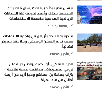
نيسان مصر تبدأ مبيعات “نيسان ماجنيت”
المجمعة محليًا، وتُعِيد تعريف فئة السيارات
الرياضية المدمجة متعددة الاستخدامات
أخبار العالم
إقتصاد
مندوبية الصحة بأزيلال في واجهة الانتقادات
بسبب تدبير السكن الوظيفي وملاحقة ممرض
قضائياً
أخر الأخبار
مجتمع
الدرك الملكي بأولادعبو يواصل حربه على
ترويج الممنوعات.. مداهمة ضيعة فلاحية
بتراب جماعة بن امعاشو وحجز أزيد من أربعة
أطنان من ماء الحياة
أخر الأخبار
مجتمع