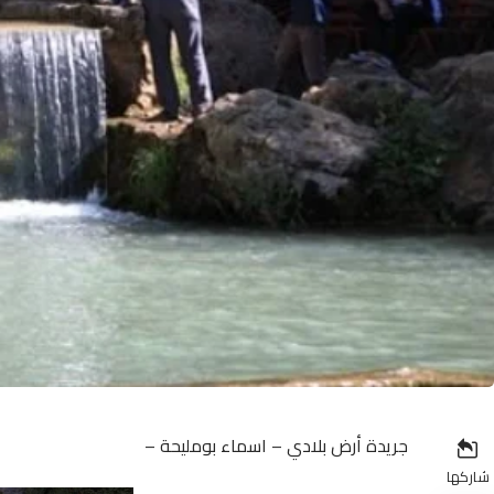
جريدة أرض بلادي – اسماء بومليحة –
شاركها