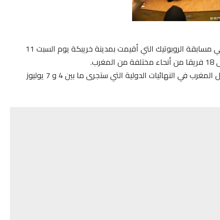
فاز فريق مجموعة مدارس الإقامة خريبكة بالرتبة الأولى في مسابقة الروبوتيك التي أقيمت بمدينة خريبكة يوم السبت 11
وبهذا التتويج سيشد الفريق الرحال إلى سيدني بأستراليا لتمثيل المغرب في النهائيات الدولية التي ستجرى ما بين 4 و 7 يوليوز