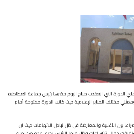
اي الدورة التي انعقدت صباح اليوم حضرها رئيس جماعة العطاطرة
مثلي مختلف المنابر الإعلامية حيث كانت الدورة مفتوحة أمام
ا بين الأغلبية والمعارضة في ظل تبادل الاتهامات حيث ان
مناقشة نقطة واحدة ضمن اشغال جدول اعمال الدورة استغرقت حوالي03ساعات وظل فيها الرئيس يجري عدة مكالمات