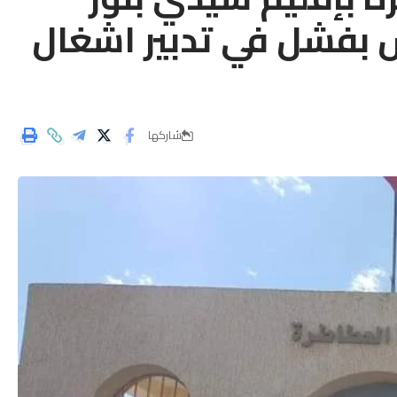
س بفشل في تدبير اشغال
شاركها