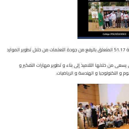
في إطار تفعيل مقتضيات القانون الإطار لوزارة التربية الوطنية 51.17 المتعلق بالرفع من جودة التعلمات من خلال تطوير الموارد
مبادرة الروبوتيك «First league challenge» التي يسعى من خلالها التلاميذ إلى بناء و تطوير مهارات التفكير و
 و التكنولوجيا و الهندسة و الرياضيات.