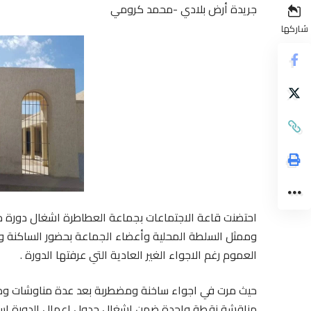
جريدة أرض بلادي -محمد كرومي
شاركها
احتضنت قاعة الاجتماعات بجماعة العطاطرة اشغال دورة م
وممثل السلطة المحلية وأعضاء الجماعة بحضور الساكنة وم
العموم رغم الاجواء الغير العادية التي عرفتها الدورة .
حيث مرت في اجواء ساخنة ومضطربة بعد عدة مناوشات وصراع