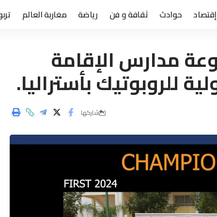
إقتصاد
حوادث
ثقافة و فن
رياضة
مغاربة العالم
تربو
عة مدارس الإقامة
لية للروبوتيك بأستراليا.
شاركها