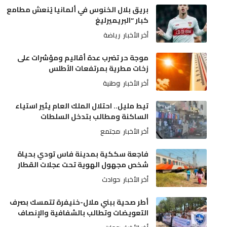
بريق بلال الخنوس في ألمانيا يُنعش مطامع
كبار “البريميرليغ
أخر الأخبار
رياضة
موجة حر تضرب عدة أقاليم ومؤشرات على
زخات مطرية بمرتفعات الأطلس
أخر الأخبار
وطنية
تيط مليل.. احتلال الملك العام يثير استياء
الساكنة ومطالب بتدخل السلطات
أخر الأخبار
مجتمع
فاجعة سككية بمدينة فاس تودي بحياة
شخص مجهول الهوية تحت عجلات القطار
أخر الأخبار
حوادث
أطر صحية ببني ملال-خنيفرة تتمسك بصرف
التعويضات وتطالب بالشفافية والإنصاف