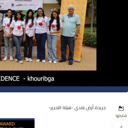
جريدة أرض بلادي -هيئة التحرير-
شاركها