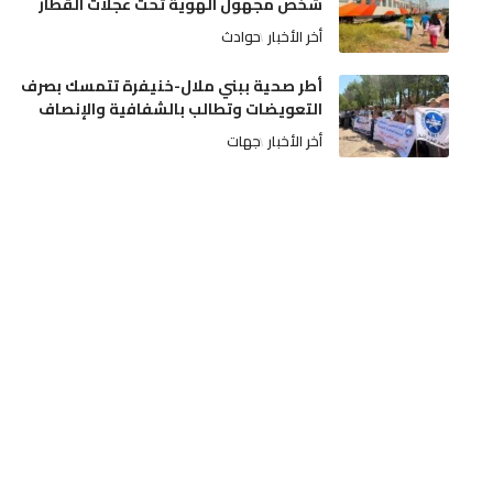
شخص مجهول الهوية تحت عجلات القطار
أخر الأخبار
حوادث
أطر صحية ببني ملال-خنيفرة تتمسك بصرف
التعويضات وتطالب بالشفافية والإنصاف
أخر الأخبار
جهات