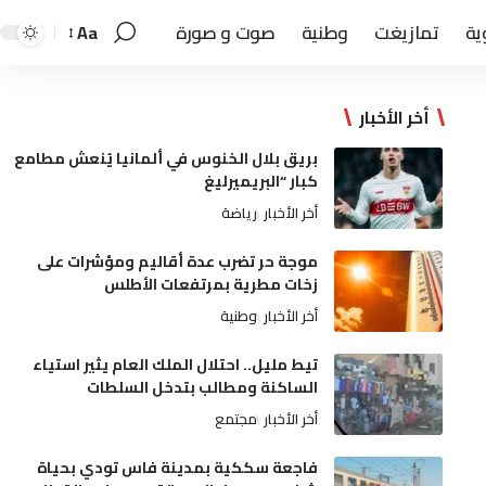
ية
تمازيغت
وطنية
صوت و صورة
Aa
أخر الأخبار
بريق بلال الخنوس في ألمانيا يُنعش مطامع
كبار “البريميرليغ
أخر الأخبار
رياضة
موجة حر تضرب عدة أقاليم ومؤشرات على
زخات مطرية بمرتفعات الأطلس
أخر الأخبار
وطنية
تيط مليل.. احتلال الملك العام يثير استياء
الساكنة ومطالب بتدخل السلطات
أخر الأخبار
مجتمع
فاجعة سككية بمدينة فاس تودي بحياة