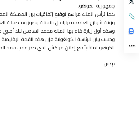
جمهورية الكونغو.
كما ترأس الملك مراسم توقيع إتفاقيات بين المملكة المغر
وزينت شوارع العاصمة برازافيل بلافتات وصور وملصقات العا
وهذه أول زيارة قام بها الملك محمد السادس لبلد أجنبي م
وحسب بيان للرئاسة الكونغولية فإن هذه القمة الإقليمية
الكونغو تماشياً مع إعلان مراكش الذي صدر عقب قمة المن
م/س