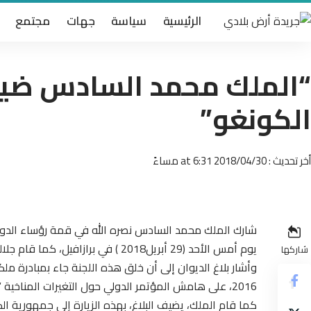
الرئيسية
سياسة
جهات
مجتمع
“الملك محمد السادس ض
الكونغو”
أخر تحديث : 2018/04/30 at 6:31 مساءً
شارك الملك محمد السادس نصره الله في قمة رؤساء الدول
يوم أمس الأحد (29 أبريل2018 ) في برازافيل، كما قام جلالته بزيارة عمل وصداقة لجمهورية الكونغو.
شاركها
وأشار بلاغ الديوان إلى أن خلق هذه اللجنة جاء بمبادرة م
2016، على هامش المؤتمر الدولي حول التغيرات المناخية “كوب 22”.
كما قام الملك، يضيف البلاغ، بهذه الزيارة إلى جمهورية ا