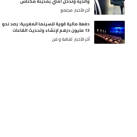
والديه وتدخل أمني بمدينة مكناس
أخر الأخبار
مجتمع
دفعة مالية قوية للسينما المغربية: رصد نحو
13 مليون درهم لإنشاء وتحديث القاعات
أخر الأخبار
ثقافة و فن