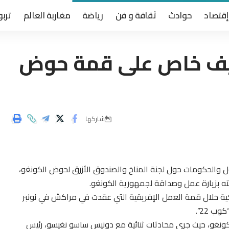
إقتصاد
حوادث
ثقافة و فن
رياضة
مغاربة العالم
تربو
يف خاص على قمة حوض
شاركها
 والحكومات حول لجنة المناخ والصندوق الأزرق لحوض الكونغو،
لكية خلال قمة العمل الإفريقية التي عقدت في مراكش في نونبر
لكونغو، حيث جري محادثات ثنائية مع دونيس ساسو نغيسو، رئيس