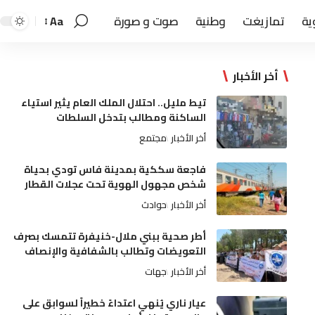
ية
تمازيغت
وطنية
صوت و صورة
Aa
أخر الأخبار
تيط مليل.. احتلال الملك العام يثير استياء
الساكنة ومطالب بتدخل السلطات
أخر الأخبار
مجتمع
فاجعة سككية بمدينة فاس تودي بحياة
شخص مجهول الهوية تحت عجلات القطار
أخر الأخبار
حوادث
أطر صحية ببني ملال-خنيفرة تتمسك بصرف
التعويضات وتطالب بالشفافية والإنصاف
أخر الأخبار
جهات
عيار ناري يُنهي اعتداءً خطيراً لسوابق على