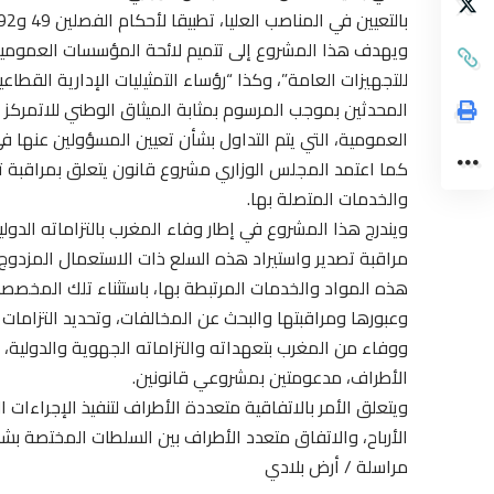
بالتعيين في المناصب العليا، تطبيقا لأحكام الفصلين 49 و92 من الدستور.
ويهدف هذا المشروع إلى تتميم لائحة المؤسسات العمومية 
للتجهيزات العامة”، وكذا “رؤساء التمثيليات الإدارية القطاع
المحدثين بموجب المرسوم بمثابة الميثاق الوطني للاتمركز ا
العمومية، التي يتم التداول بشأن تعيين المسؤولين عنها
كما اعتمد المجلس الوزاري مشروع قانون يتعلق بمراقبة ت
والخدمات المتصلة بها.
ويندرج هذا المشروع في إطار وفاء المغرب بالتزاماته الدول
مراقبة تصدير واستيراد هذه السلع ذات الاستعمال المزدوج
هذه المواد والخدمات المرتبطة بها، باستثناء تلك المخصصة
وعبورها ومراقبتها والبحث عن المخالفات، وتحديد التزامات
ووفاء من المغرب بتعهداته والتزاماته الجهوية والدولية
الأطراف، مدعومتين بمشروعي قانونين.
ويتعلق الأمر بالاتفاقية متعددة الأطراف لتنفيذ الإجراءات 
الأرباح، والاتفاق متعدد الأطراف بين السلطات المختصة بشأن
مراسلة / أرض بلادي