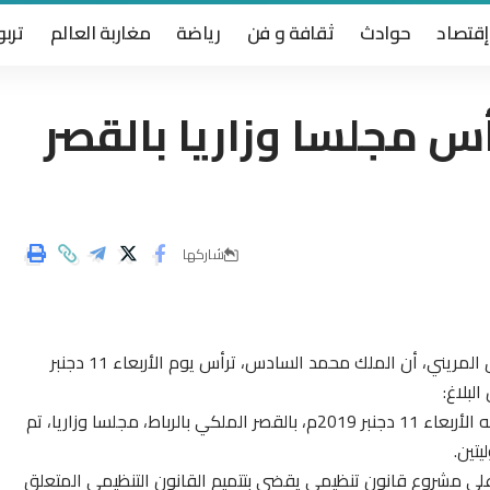
إقتصاد
حوادث
ثقافة و فن
رياضة
مغاربة العالم
تربو
 مجلسا وزاريا بالقصر
شاركها
ذكر بلاغ تلاه الناطق الرسمي باسم القصر الملكي، عبد الحق المريني، أن الملك محمد السادس، ترأس يوم الأربعاء 11 دجنبر
“ترأس صاحب الجلالة الملك محمد السادس، نصره الله، يومه الأربعاء 11 دجنبر 2019م، بالقصر الملكي بالرباط، مجلسا وزاريا، تم
تين.
ى مشروع قانون تنظيمي يقضي بتتميم القانون التنظيمي المتعلق