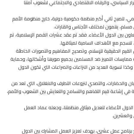
ار السياسي، والرفاه الاقتصادي والاجتماعي لشعوب أمتنا
ي، لتصبح ثاني أكبر منظمة حكومية دولية، خارج منظومة الأمم
مسلم، ينتمون لمختلف الأجناس والقارات.
اون بين الدول الأعضاء. فقد تم عقد عشرات القمم الإسلامية، تم
، تنسجم مع الأهداف السامية لميثاقها.
 القيم الحقيقية للإسلام، وتصحيح المفاهيم والتصورات الخاطئة
ة ممارسات التمييز ضد المسلمين بجميع صورها وأشكالها، وحماية
وكذا تسوية العديد من النزاعات والصراعات التي تكون الدول
ان والحضارات، والتصدي لنزوعات التطرف والانغلاق، التي تعد من
ة في إشاعة قيم التفاهم والتسامح والتعايش بين الشعوب والأمم،
 الدول الأعضاء لتعديل ميثاق منظمتنا، وجعله عماد العمل
 والعشرين.
ذا التوجه، تم في مكة المكرمة سنة 2005، وضع برنامج عمل عشري، بهدف تعزيز العمل المشترك بين الدول