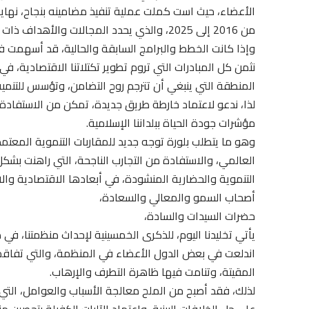
من 2016 إلى 2025، والذي يحدد المجالات والأهداف ذات الأولوية، ويشمل القضايا الجوهرية التي تهم العالم الإسلامي.
وإذا كانت الخطط والبرامج السابقة والحالية، قد أسهمت في
نثمن كل المبادرات التي تروم تطوير تكتلاتنا الاقتصادية، ف
المنطقة التي ينبغي أن تترجم روح التضامن، وتؤسس للتنمي
لذا، ندعو لاعتماد خارطة طريق جديدة، تمكن من الاستفادة 
مؤشرات جودة الحياة ببلداننا الإسلامية.
وهو ما يتطلب بلورة توجه جديد للمقاربات التنموية المعتم
العالمي، والاستفادة من التجارب الناجحة، التي راهنت بشك
التنموية والحضارية المنشودة، في أبعادها الاقتصادية والاج
أصحاب السمو والمعالي والسعادة،
حضرات السيدات والسادة،
يأتي تخليدنا اليوم، للذكرى الخمسينية لإحداث منظمتنا، ف
اندلعت في بعض الدول الأعضاء في المنظمة، والتي تفاقمت 
المقيتة، وتنامت فيها ظاهرة التطرف والإرهاب.
لذلك، فقد أصبح من الملح معالجة الأسباب والعوامل، التي 