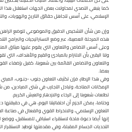
على حل الخلافات البينية، واعتماد الآليات الكفيلة بتحصين م
كما ينبغي التصدي لمحاولات بعض الجهات استغلال هذا الوض
الإسلامي، على أسس تتجاهل حقائق التاريخ والهويات، والتدخ
وإن من شأن التشخيص الدقيق والموضوعي للوضع الراهن في
هذه المرحلة العصيبة، عبر وضع الاستراتيجيات والبرامج الت
وعلى أسس التضامن والتعاون التي يقوم عليها ميثاق المن
ولنا اليقين بأن الالتزام بالمبادئ والقيم والأهداف، التي ت
والتعاون والتضامن القائمة بين شعوبنا، كفيل بإضفاء القوة
بعضا.
وفي هذا الإطار، فإن تكثيف التعاون جنوب -جنـوب، المبني
الإمكانات المتاحة، وتبادل التجارب في شتى الميادين، من شأن
تطلعات شعوبنا إلى الرخاء والازدهار والعيش الكريم.
وختاما، يمكن الجزم أن احتفاليتنا اليوم، هي في حقيقتها د
التعاون الإسلامي، والانخراط القوي والفعال في صناعة الق
إنها أيضا دعوة ملحة لاستقراء استباقي للمستقبل، ووضع ال
التحديات الجسام المقبلة، وفي مقدمتها توطيد الاستقرار ا