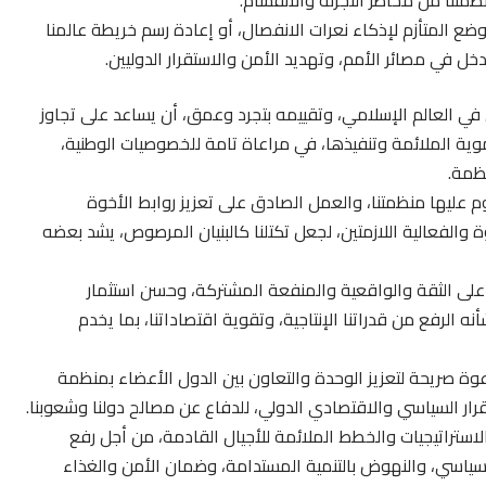
نظمتنا من مخاطر التجزئة والانقسام.
ع المتأزم لإذكاء نعرات الانفصال، أو إعادة رسم خريطة عالمنا
ل في مصائر الأمم، وتهديد الأمن والاستقرار الدوليين.
 العالم الإسلامي، وتقييمه بتجرد وعمق، أن يساعد على تجاوز
نموية الملائمة وتنفيذها، في مراعاة تامة للخصوصيات الوطنية،
ظمة.
قوم عليها منظمتنا، والعمل الصادق على تعزيز روابط الأخوة
 والفعالية اللازمتين، لجعل تكتلنا كالبنيان المرصوص، يشد بعضه
 على الثقة والواقعية والمنفعة المشتركة، وحسن استثمار
ه الرفع من قدراتنا الإنتاجية، وتقوية اقتصاداتنا، بما يخدم
عوة صريحة لتعزيز الوحدة والتعاون بين الدول الأعضاء بمنظمة
رار السياسي والاقتصادي الدولي، للدفاع عن مصالح دولنا وشعوبنا.
استراتيجيات والخطط الملائمة للأجيال القادمة، من أجل رفع
لسياسي، والنهوض بالتنمية المستدامة، وضمان الأمن والغذاء