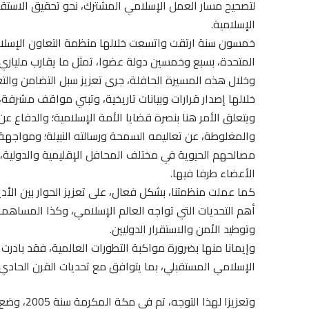
لتصحيح مسار العمل الإسلامي المشترك، نحو تحقيق الاستقر
الإسلامية.
خمسون سنة ارتقت واتسعت خلالها منظمة التعاون الإسلام
المتحدة، بسبع وخمسين دولة عضوا، تمثل ما يقارب ملياري 
وخلال هذه المسيرة الحافلة، جرى تعزيز سبل التضامن والتع
خلالها إصدار قرارات وبيانات تاريخية، وتبني مواقف مشرفة
ويتعلق الأمر هنا بنصرة قضايا الأمة الإسلامية؛ والدفاع عن
والمغلوطة، عن تعاليمه السمحة ورسالته النبيلة؛ ومواجه
مصالحهم الحيوية في مختلف المحافل الإقليمية والدولية، 
الأعضاء طرفا فيها.
كما عملت منظمتنا، بشكل فعال، على تعزيز الحوار بين الأدي
أهم التحديات التي تواجه العالم الإسلامي، وكذا المساهم
وتوطيد الأمن والاستقرار الدوليين.
وإيمانا منها بضرورة مواكبة التطورات العالمية، فقد بادرت
الإسلامي المستقبلي، بما يتوافق مع تحديات القرن الحادي
وتعزيزا له