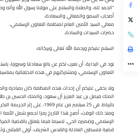
“الحمد لله، والصلاة والسلام على مولانا رسول الله وآله وص
أصحاب السمو والمعالي والسعادة،
معالي السيد الأمين العام لمنظمة التعاون الإسلامي،
حضرات السيدات والسادة،
السلام عليكم ورحمة الله تعالى وبركاته،
نود في البداية، أن نعرب لكم عن بالغ سعادتنا وسرورنا، ب
التعاون الإسلامي، ومشاركتهم في هذه الاحتفالية بمناسب
ولا يخفى عليكم أن إحداث هذه المنظمة كان بمبادرة والدنا
الملك فيصل بن عبد العزيز آل سعود، والملك الحسين بن طلال،
بالرباط، في 25 سبتمبر من عام 1969، على إثر الجريمة النكراء لإحراق المسجد الأقصى المبارك.
ومنذ ذلك الوقت، أصبح هذا التاريخ رمزا لجمع شمل الأمة 
الإسلامي وضميره الحي، لاسيما فيما يتعلق بالقضية المرك
قضية فلسطين العادلة والقدس الشريف، أولى القبلتين وثال