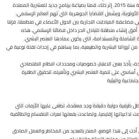
الأعضاء، حيث است كملت عملية تنفيذ مضامينه بنجاح، نهاية سنة 2015. إثر ذلك، قمنا بصياغة برنامج جديد للعشرية الممتدة
 مضاعفة المبادلات التجارية بين الدول الأعضاء في منظمتنا، فإننا
ي أفق إنشاء منطقة للتبادل الحر داخل فضائنا الإسلامي. هذه
ة الشاملة والمستدامة، التي يكون عمادها العنصر البشري.
من ثرواتنا البشرية والطبيعية، بما يساهم في إحداث نقلة نوعية في
دة، يأخذ بعين الاعتبار، خصوصيات ومحددات النظام الاقتصادي
ل أساسي على تنمية العنصر البشري وتأهيله، لتحقيق الطفرة
تماعية والبيئية
ي ظل ظرفية دولية دقيقة وجد معقدة، تطغى عليها الأزمات التي
تداعياتها إقليميا، وتصاعدت بفعلها نعرات الانقسام والطائفية
أدت إلى هذا الوضع، المنذر بالعديد من المخاطر والعمل الصادق