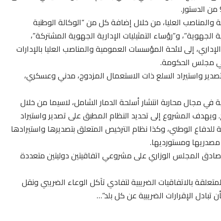
والمناصب العليا، من خلال إضافة كل من “الوكالة الوطنية
ية الجهوية”، و”رؤساء التمثيليات الإدارية الجهوية المشتركة”،
لإداري، إلى لائحة المؤسسات العمومية والمناصب العليا بالإدارات
 في مجلس الحكومة.
صدير واستيراد السلع ذات الاستعمال المزدوج، مدني وعسكري،
ية في مجال محاربة انتشار أسلحة الدمار الشامل، لاسيما من خلال
. ويهدف المشروع إلى تحديد النظام المطبق على تصدير واستيراد
 للدفاع الوطني، وكذا نظام الترخيص المتعلق بتصديرها واستيرادها
 مصدريها ومستورديها.
، صادق المجلس الوزاري على مشروعي اتفاقيتين دوليتين متعددة
المتعلقة بالاتفاقيات الضريبية لتفادي تآكل الوعاء الضريبي ونقل
 تبادل الإقرارات الضريبية عن كل بلد”…