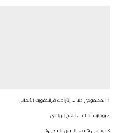
1 المصمودي دنيا … إنتراخت فرانكفورت الألماني
2 بوخارب أحلام … الفتح الرياضي
3 يوسفي هبة … الجيش الملكي4