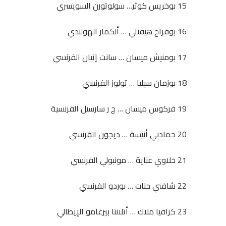
15 بوخريس كوثر… سولوتورن السويسري
16 بوفراح هيفنلي … ألكمار الهولندي
17 بومنيش ميسان … سانت إتيان الفرنسي
18 بوزمان سيليا … تولوز الفرنسي
19 فركوس ميسان … ج ر سارسيل الفرنسية
20 حمادني أنيسة … ديجون الفرنسي
21 خلاوي عناية … مونبولي الفرنسي
22 شافني جنات … بوردو الفرنسي
23 كرافيا ملاك … أتلانتا بيرغامو الإيطالي