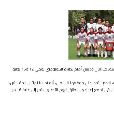
يخوض المنتخب الوطني لكرة القدم النسوية لأقل من 16 سنة، مباراتين وديتين أمام نظيره الكولومبي يومي 12 و15 يوليوز
 اليوم الأحد، على موقعها الرسمي، أنه تحسبا لهاتين المقابلتين،
استدعى مدرب النخبة الوطنية، نيكولا ديلبين، 28 لاعبة للدخول في تجمع إعدادي، ينطلق اليوم الأحد ويستمر إلى غاية 16 من