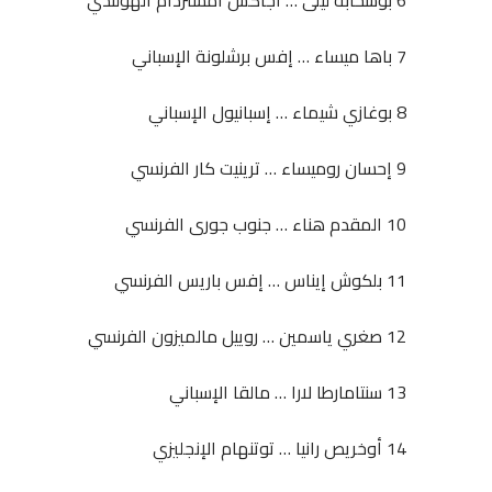
6 بوسحابة ليلى … أجاكس أمستردام الهولندي
7 باها ميساء … إفس برشلونة الإسباني
8 بوغازي شيماء … إسبانيول الإسباني
9 إحسان روميساء … ترينيت كار الفرنسي
10 المقدم هناء … جنوب جورى الفرنسي
11 بلكوش إيناس … إفس باريس الفرنسي
12 صغري ياسمين … روييل مالميزون الفرنسي
13 سنتامارطا لارا … مالقا الإسباني
14 أوخريص رانيا … توتنهام الإنجليزي