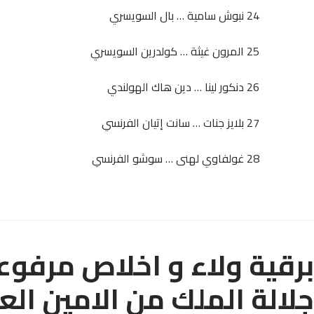
24 نبوش سامية … بال السويسري
25 المرون غيثة … كولدرين السويسري
26 دنكور لينا … دين هاك الهولندي
27 بلايز جنات … سانت إتيان الفرنسي
28 غولفاوي لهنى … سوشو الفرنسي
برقية ولاء و اخلاص مرفوعة
جلالة الملك من الامين ال