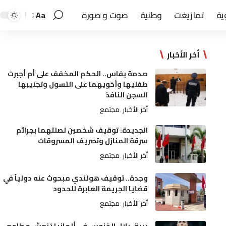
ية
تمازيغت
وطنية
صوت و صورة
Aa
أخر الأخبار
صدمة بفاس.. الحكم المخفف على أم أجبرت
طفليها وأخويهما على التسول وتجنيبها
السجن النافذ
أخر الأخبار
مجتمع
الجديدة: توقيف شخصين لصلتهما بجرائم
سرقة المنازل وتصريف المسروقات
أخر الأخبار
مجتمع
وجدة.. توقيف هولندي مبحوث عنه دولياً في
قضايا الجريمة العابرة للحدود
أخر الأخبار
مجتمع