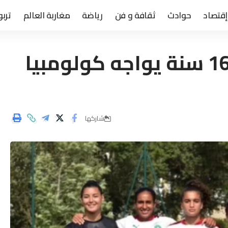
إقتصاد
حوادث
ثقافة و فن
رياضة
مغاربة العالم
تربو
المنتخب النسوي اقل من 16 سنة يواجه كولومبيا
شاركها