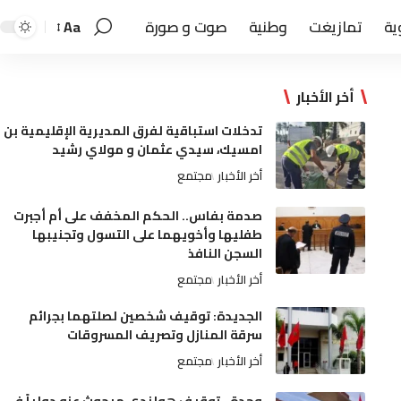
ية
تمازيغت
وطنية
صوت و صورة
Aa
أخر الأخبار
تدخلات استباقية لفرق المديرية الإقليمية بن
امسيك، سيدي عثمان و مولاي رشيد
أخر الأخبار
مجتمع
صدمة بفاس.. الحكم المخفف على أم أجبرت
طفليها وأخويهما على التسول وتجنيبها
السجن النافذ
أخر الأخبار
مجتمع
الجديدة: توقيف شخصين لصلتهما بجرائم
سرقة المنازل وتصريف المسروقات
أخر الأخبار
مجتمع