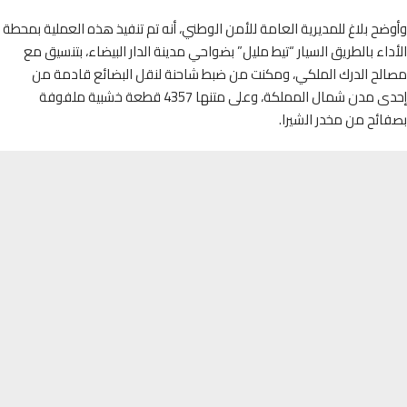
ح بلاغ للمديرية العامة للأمن الوطني، أنه تم تنفيذ هذه العملية بمحطة
اء بالطريق السيار “تيط مليل” بضواحي مدينة الدار البيضاء، بتنسيق مع
لح الدرك الملكي، ومكنت من ضبط شاحنة لنقل البضائع قادمة من
إحدى مدن شمال المملكة، وعلى متنها 4357 قطعة خشبية ملفوفة
ئح من مخدر الشيرا.