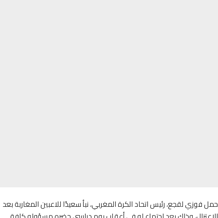
فوزي لقجع، رئيس اتحاد الكرة المغربي، نبأ سعيدًا للاعبين المغاربة بعد
عتزال، وذلك بعد اجتماع له في أعقاب يوم دراسي حضره مسؤولو كافة