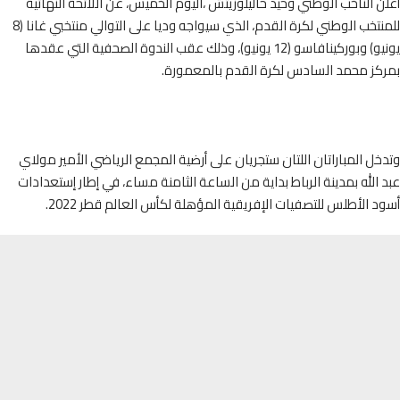
 الناخب الوطني وحيد حاليلوزيتش ،اليوم الخميس، عن اللائحة النهائية
للمنتخب الوطني لكرة القدم، الذي سيواجه وديا على التوالي منتخبي غانا (8
يونيو) وبوركينافاسو (12 يونيو)، وذلك عقب الندوة الصحفية التي عقدها
كز محمد السادس لكرة القدم بالمعمورة.
ل المباراتان اللتان ستجريان على أرضية المجمع الرياضي الأمير مولاي
الله بمدينة الرباط بداية من الساعة الثامنة مساء، في إطار إستعدادات
 الأطلس للتصفيات الإفريقية المؤهلة لكأس العالم قطر 2022.