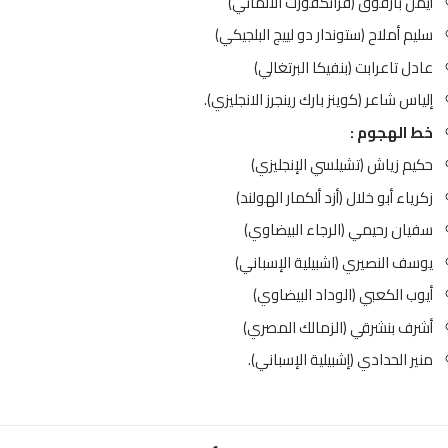
يمن بارقوق (فرانكفورت الألماني)
ليم أملاح (ستوندار دو لييج البلجيكي)
ادل تاعرابت (بنفيكا البرتغالي)
لياس شاعر (كوينز بارك رينجرز الانجليزي).
ط الهجوم :
كيم زياش (تشيلسي الإنجليزي)
كرياء أبو خلال (أزد ألكمار الهولند)
فيان رحيمي (الرجاء البيضاوي)
وسف النصيري (اشبيلية الإسباني)
يوب الكعبي (الوداد البيضاوي)
شرف بنشرقي (الزمالك المصري)
نير الحدادي (إشبيلية الإسباني).