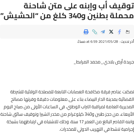
قيف أب وإبنه على متن شاحنة
ة بطنين و340 كلغ من “الحشيش”
2021/05/ at 6:59 مساءً
دة أرض بلادي_محمد المرابط_
ت عناصر فرقة مكافحة العصابات التابعة للمصلحة الولائية للشرطة
ائية بمدينة الدار البيضاء بناء على معلومات دقيقة وفرتها مصالح
يرية العامة لمراقبة التراب الوطني، في الساعات الأولى من صباح اليوم
الأربعاء، من حجز طنين و340 كيلوغرام من مخدر الشيرا وتوقيف سائق شاحنة
وابنه القاصر البالغ من العمر 17 سنة، وذلك للاشتباه في ارتباطهما بشبكة
مية تنشط في التهريب الدولي للمخدرات.