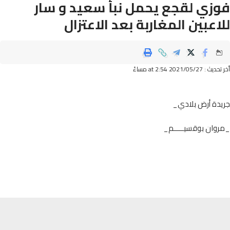
زي لقجع يحمل نبأ سعيد و سار
اعبين المغاربة بعد الاعتزال
2021/05/ at 2:54 مساءً
دة أرض بلادي_
وان بوقسيـــــم_