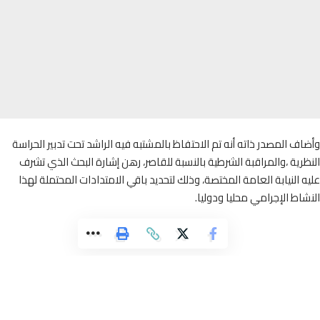
ف المصدر ذاته أنه تم الاحتفاظ بالمشتبه فيه الراشد تحت تدبير الحراسة
رية ،والمراقبة الشرطية بالنسبة للقاصر، رهن إشارة البحث الذي تشرف
 النيابة العامة المختصة، وذلك لتحديد باقي الامتدادات المحتملة لهذا
اط الإجرامي محليا ودوليا.
ة أرض بلادي الإلكترونية تأسست في سنة 2012