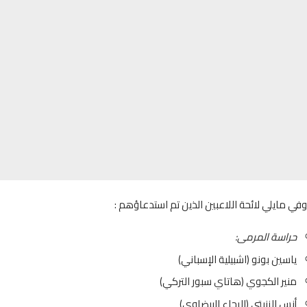
مايلي لائحة اللاعبين الذين تم استدعاؤهم :
راسة المرمى:
اسين بونو (اشبيلية الإسباني)
نير الكجوي (هاتاي سبور التركي)
نس الزنيتي (الرجاء البيضاوي)