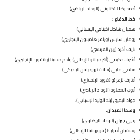
حمد رضا التكناوتي (الوداد الرياضي)
ط الدفاع :
فيان شاكلا (خيتافي الإسباني)
ومان سايس (ويلفر هامبتون الإنجليزي)
ايف أكرد (رين الفرنسي)
شرف حكيمي (أنتر ميلانو الإيطالي) وآدم مسينا (واتفورد الإنجليزي)
امي مايي (سانت ترويدينس البلجيكي)
شرف لزعر (واتفورد الإنجليزي)
يوب العملود (الوداد الرياضي)
واد اليميق (بلد الوليد الإسباني).
سط الميدان:
حيى جبران (الوداد البيضاوي)
سفيان أمرابط ( فيورونتينا الإيطالي)