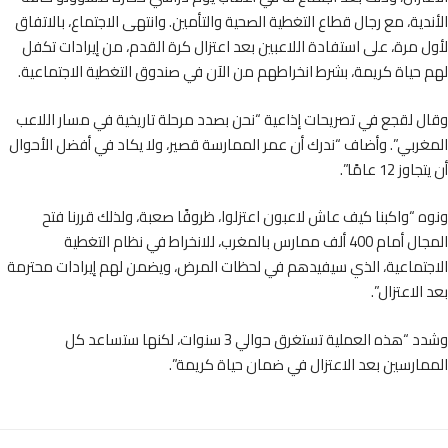
دية، مع رجال قطاع التغطية الصحية والتأمين. وانتهى الاجتماع، بالاتفاق
 مرة، على استفادة اللاعبين بعد اعتزال كرة القدم، من إيرادات تكفل
حياة كريمة، بشرط انخراطهم من الآن في صندوق التغطية الاجتماعية.
 لقجع في تصريحات إذاعية “نحن بصدد مرحلة تاريخية في مسار اللاعب
ربي”. وأضاف “ندرك أن عمر الممارسة قصير، ولا يكاد في أفضل الأحوال
ز 12 عامًا”.
 “واكبنا كيف عاش لاعبون اعتزلوا، ظروفًا صعبة، ولذلك قررنا فتح
المجال أمام 400 ألف ممارس بالمغرب، للانخراط في نظام التغطية
جتماعية، الذي سيفيدهم في لحظات المرض، ويضمن لهم إيرادات محترمة
الاعتزال”.
وشدد “هذه العملية تستغرق حوالي 3 سنوات، لكنها ستساعد كل
ارسين بعد الاعتزال في ضمان حياة كريمة”.