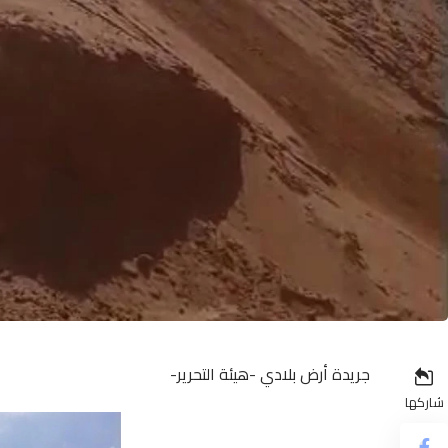
جريدة أرض بلادي -هيئة التحرير-
شاركها