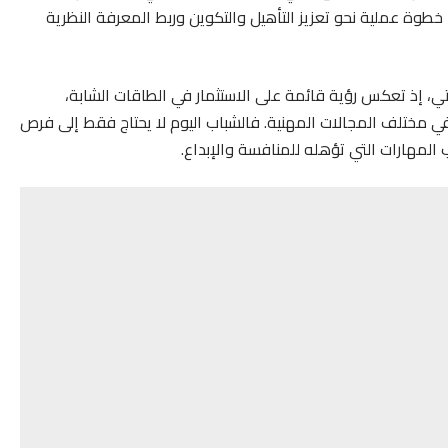
لية أمجاد برو ومصحة Smile Clinic، باعتبارها خطوة عملية نحو تعزيز التأهيل والتكوين وربط المعرفة النظرية
تي، إذ تعكس رؤية قائمة على الاستثمار في الطاقات الشابة،
في مختلف المجالات المهنية. فالشباب اليوم لا يحتاج فقط إلى فرص
 المهارات التي تؤهله للمنافسة والإبداع.