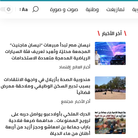
ية
تمازيغت
وطنية
صوت و صورة
Aa
أخر الأخبار
نيسان مصر تبدأ مبيعات “نيسان ماجنيت”
المجمعة محليًا، وتُعِيد تعريف فئة السيارات
الرياضية المدمجة متعددة الاستخدامات
أخبار العالم
إقتصاد
مندوبية الصحة بأزيلال في واجهة الانتقادات
بسبب تدبير السكن الوظيفي وملاحقة ممرض
قضائياً
أخر الأخبار
مجتمع
الدرك الملكي بأولادعبو يواصل حربه على
ترويج الممنوعات.. مداهمة ضيعة فلاحية
بتراب جماعة بن امعاشو وحجز أزيد من أربعة
أطنان من ماء الحياة