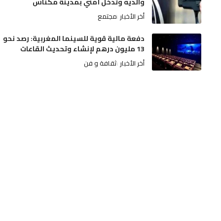
والديه وتدخل أمني بمدينة مكناس
أخر الأخبار
مجتمع
دفعة مالية قوية للسينما المغربية: رصد نحو
13 مليون درهم لإنشاء وتحديث القاعات
أخر الأخبار
ثقافة و فن