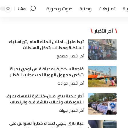
ية
تمازيغت
وطنية
صوت و صورة
Aa
أخر الأخبار
تيط مليل.. احتلال الملك العام يثير استياء
الساكنة ومطالب بتدخل السلطات
أخر الأخبار
مجتمع
فاجعة سككية بمدينة فاس تودي بحياة
شخص مجهول الهوية تحت عجلات القطار
أخر الأخبار
حوادث
أطر صحية ببني ملال-خنيفرة تتمسك بصرف
التعويضات وتطالب بالشفافية والإنصاف
أخر الأخبار
جهات
عيار ناري يُنهي اعتداءً خطيراً لسوابق على