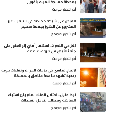
بمحطة معالجة المياه بأفورار
أخر الأخبار
حوادث
القبض على شبكة مختصة في التنقيب غير
المشروع عن الكنوز بجمعة سحيم
أخر الأخبار
مجتمع
لغز حي النصر 2.. استنفار أمني إثر العثور على
جثة ثلاثيني في ظروف غامضة
أخر الأخبار
حوادث
ارتفاع قياسي في درجات الحرارة وتقلبات جوية
رعدية تشهدها عدة مناطق بالمملكة
أخر الأخبار
وطنية
تيط مليل.. احتلال الملك العام يثير استياء
الساكنة ومطالب بتدخل السلطات
أخر الأخبار
مجتمع