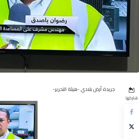
جريدة أرض بلادي -هيئة التحرير-
شاركها