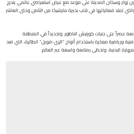
ون زوار وسكان المدينة على موعد مع عرض استعراضي عالمي يندرج
نافسات بطولة “مارشيكا إي-فويل تروفي 2026″، والتي تمتد فعالياتها في قلب بحيرة مارشيكا من الثامن وحتى العاشر
ة عصراً على جنبات كورنيش الناظور، وتحديداً في المنطقة
المحترفون لوحات فنية ورياضية مبتكرة باستخدام ألواح “الإي-فويل” الطائرة، التي تعد
لمهارة البدنية، وتحظى بمتابعة واسعة عبر العالم.