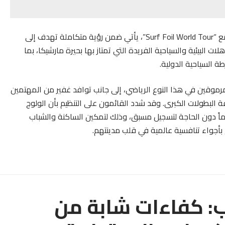
هذا الحدث الذي تشرف عليه وكالة “مارشيكا ميد” بتعاون مع “Surf Foil World Tour”، يأتي ضمن رؤية متكاملة تهدف إلى
ت البيئية والسياحية الفريدة التي تمتاز بها بحيرة مارشيكا، بما
 السياحية الدولية.
رموقين في هذا النوع الرياضي، إلى جانب توافد غفير من المهتمين
فة البطولات الكبرى. وقد شدد القائمون على التنظيم بأن الولوج
اً دون الحاجة لتسجيل مسبق، وذلك لتمكين الساكنة والشباب
بأجواء تنافسية عالمية في قلب مدينتهم.
ب: كفاءات شابة من