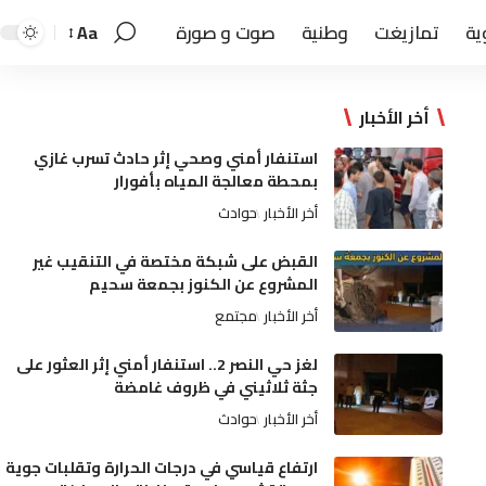
ية
تمازيغت
وطنية
صوت و صورة
Aa
أخر الأخبار
استنفار أمني وصحي إثر حادث تسرب غازي
بمحطة معالجة المياه بأفورار
أخر الأخبار
حوادث
القبض على شبكة مختصة في التنقيب غير
المشروع عن الكنوز بجمعة سحيم
أخر الأخبار
مجتمع
لغز حي النصر 2.. استنفار أمني إثر العثور على
جثة ثلاثيني في ظروف غامضة
أخر الأخبار
حوادث
ارتفاع قياسي في درجات الحرارة وتقلبات جوية