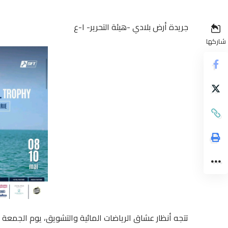
جريدة أرض بلادي -هيئة التحرير- ا-ع
شاركها