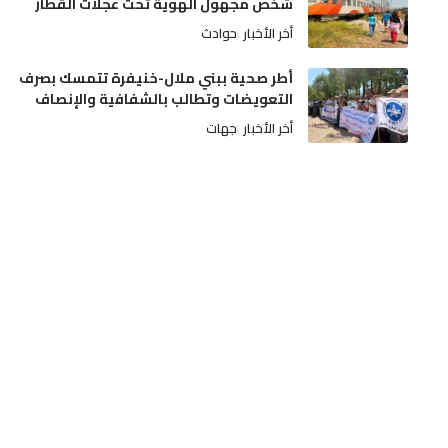
شخص مجهول الهوية تحت عجلات القطار
أخر الأخبار
حوادث
أطر صحية ببني ملال-خنيفرة تتمسك بصرف
التعويضات وتطالب بالشفافية والإنصاف
أخر الأخبار
جهات