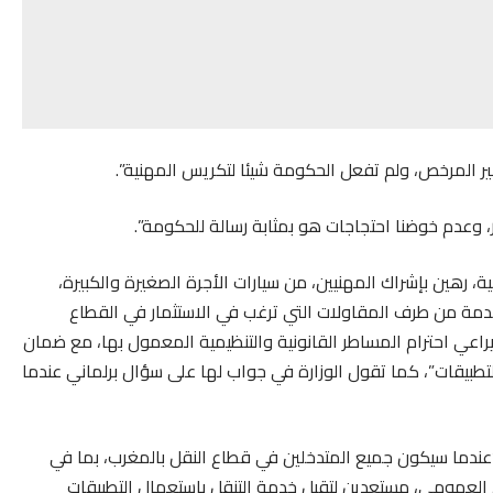
غير المرخص، ولم تفعل الحكومة شيئا لتكريس المهنية”.
، وعدم خوضنا احتجاجات هو بمثابة رسالة للحكومة”.
ية، رهين بإشراك المهنيين، من سيارات الأجرة الصغيرة والكبيرة،
مة من طرف المقاولات التي ترغب في الاستثمار في القطاع
راعي احترام المساطر القانونية والتنظيمية المعمول بها، مع ضمان
تطبيقات”، كما تقول الوزارة في جواب لها على سؤال برلماني عندما
“عندما سيكون جميع المتدخلين في قطاع النقل بالمغرب، بما في
ل العمومي، مستعدين لتقبل خدمة التنقل باستعمال التطبيقات