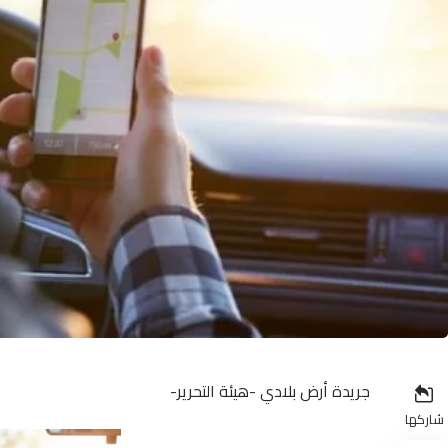
جريدة أرض بلادي -هيئة التحرير-
شاركها