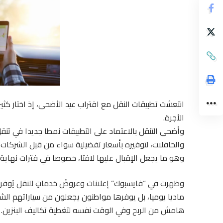
انتعشت تطبيقات النقل مع اقتراب عيد الأضحى، إذ اختار كث
الأجرة.
وأضحى التنقل بالاعتماد على التطبيقات نمطا جديدا في تنقل
والحافلات، لتوفيره بأسعار تفضيلية سواء من قبل الشركات
وهو ما يجعل الإقبال عليها لافتا، خصوصا في فترات نهاية 
وظهرت في “فايسبوك” إعلانات وعروضُ خدماتٍ للنقل يُوفره
ماديا يوميا، بل يوفرها مواطنون يجعلون من سياراتهم الش
هامش من الربح وفي الوقت نفسه لتغطية تكاليف البنزين.