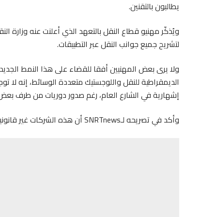
يطالبون بالتقنين.
لتشريح جميع جوانب النقل عبر التطبيقات.
ولا يرى بعض المهنيين أفقا للقضاء على هذا النمط الجدي
الديمقراطية للنقل واللوجستيك متعددة الوسائط، إنه لا تو
إشهارية في الشارع العام، رغم صدور دوريات من طرف بعض ا
وأكد في تصريحه لـSNRTnews أن هذه الشركات غير قانونية، متسائلا “من وراء انتشار عملها؟”.