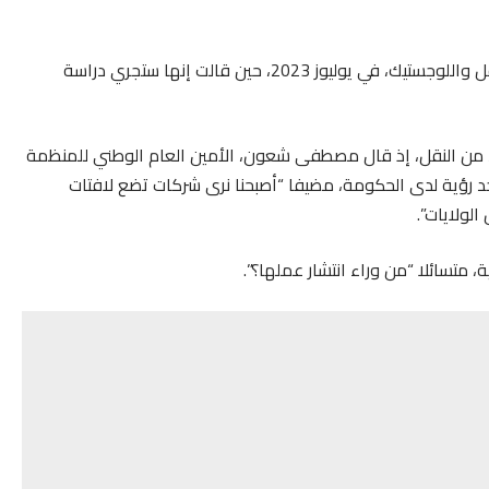
ويُذكّر مهنيو قطاع النقل بالتعهد الذي أعلنت عنه وزارة النقل واللوجستيك، في يوليوز 2023، حين قالت إنها ستجري دراسة
د من النقل، إذ قال مصطفى شعون، الأمين العام الوطني للمنظمة
جد رؤية لدى الحكومة، مضيفا “أصبحنا نرى شركات تضع لافتات
لولايات”.