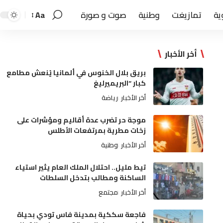
ية
تمازيغت
وطنية
صوت و صورة
Aa
أخر الأخبار
بريق بلال الخنوس في ألمانيا يُنعش مطامع
كبار “البريميرليغ
أخر الأخبار
رياضة
موجة حر تضرب عدة أقاليم ومؤشرات على
زخات مطرية بمرتفعات الأطلس
أخر الأخبار
وطنية
تيط مليل.. احتلال الملك العام يثير استياء
الساكنة ومطالب بتدخل السلطات
أخر الأخبار
مجتمع
فاجعة سككية بمدينة فاس تودي بحياة