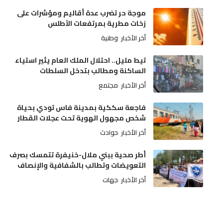
موجة حر تضرب عدة أقاليم ومؤشرات على
زخات مطرية بمرتفعات الأطلس
أخر الأخبار
وطنية
تيط مليل.. احتلال الملك العام يثير استياء
الساكنة ومطالب بتدخل السلطات
أخر الأخبار
مجتمع
فاجعة سككية بمدينة فاس تودي بحياة
شخص مجهول الهوية تحت عجلات القطار
أخر الأخبار
حوادث
أطر صحية ببني ملال-خنيفرة تتمسك بصرف
التعويضات وتطالب بالشفافية والإنصاف
أخر الأخبار
جهات