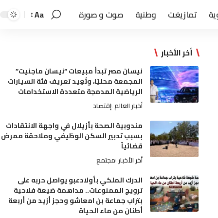
ية
تمازيغت
وطنية
صوت و صورة
Aa
أخر الأخبار
نيسان مصر تبدأ مبيعات “نيسان ماجنيت”
المجمعة محليًا، وتُعِيد تعريف فئة السيارات
الرياضية المدمجة متعددة الاستخدامات
أخبار العالم
إقتصاد
مندوبية الصحة بأزيلال في واجهة الانتقادات
بسبب تدبير السكن الوظيفي وملاحقة ممرض
قضائياً
أخر الأخبار
مجتمع
الدرك الملكي بأولادعبو يواصل حربه على
ترويج الممنوعات.. مداهمة ضيعة فلاحية
بتراب جماعة بن امعاشو وحجز أزيد من أربعة
أطنان من ماء الحياة