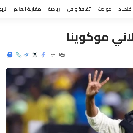
إقتصاد
حوادث
ثقافة و فن
رياضة
مغاربة العالم
تربو
لاني موكوينا
شاركها