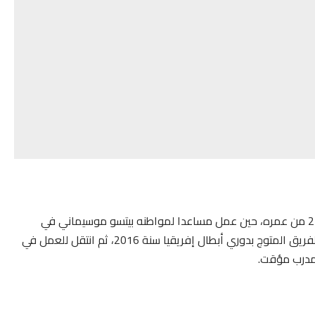
لم يكن موكوينا لاعبا بارزا، إذ ولج عالم التدريب وهو في الـ27 من عمره، حين عمل مساعدا لمواطنه بيتسو موسيماني في
تدريب ماميلودي صن داونز سنة 2014، وكان ضمن طاقم الفريق المتوج بدوري أبطال إفريقيا سنة 2016، ثم انتقل للعمل في
مدرب مؤقت.