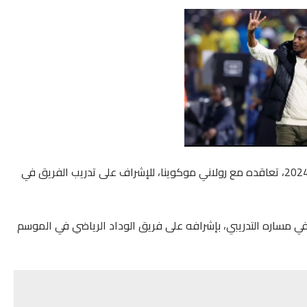
أعلن فريق الوداد الرياضي لكرة القدم، الخميس 11 يوليوز 2024، تعاقده مع رولاني موكوينا، للإشراف على تدريب الفريق في
بة تدريبية رسمية في مساره التدريبي، بإشرافه على فريق الوداد الرياضي في الموسم